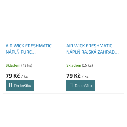
AIR WICK FRESHMATIC
AIR WICK FRESHMATIC
NÁPLŇ PURE
NÁPLŇ RAJSKÁ ZAHRADA
STŘEDOMOŘSKÉ SLUNCE
250
250 ML
Skladem
(43 ks)
Skladem
(15 ks)
79 Kč
79 Kč
/ ks
/ ks
Do košíku
Do košíku