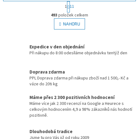
S
1
11
t
O
r
493
položek celkem
v
á
l
NAHORU
n
á
k
d
o
v
a
á
Expedice v den objednání
c
n
í
Při nákupu do 8:00 odesíláme objednávku tentýž den
í
p
r
v
Doprava zdarma
k
PPL Doprava zdarma při nákupu zboží nad 1 500,- Kč a
y
váze do 20ti kg
v
ý
Máme přes 2 300 pozitivních hodnocení
p
Máme více jak 2 300 recenzí na Google a Heurece s
i
celkovým hodnocením 4,9 a 98% zákazníků nás hodnotí
s
pozitivně.
u
Dlouhodobá tradice
Jsme tu pro Vás již od roku 2009