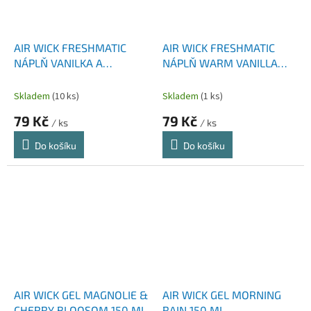
AIR WICK FRESHMATIC
AIR WICK FRESHMATIC
NÁPLŇ VANILKA A
NÁPLŇ WARM VANILLA
SANTALOVÉ DŘEVO 250
250 ML
ML
Skladem
(10 ks)
Skladem
(1 ks)
79 Kč
79 Kč
/ ks
/ ks
Do košíku
Do košíku
AIR WICK GEL MAGNOLIE &
AIR WICK GEL MORNING
CHERRY BLOOSOM 150 ML
RAIN 150 ML