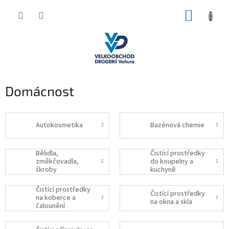
Přejít
NÁKUP
na
obsah
KOŠÍK
Domácnost
Autokosmetika
Bazénová chemie
Bělidla,
Čistící prostředky
změkčovadla,
do koupelny a
škroby
kuchyně
Čistící prostředky
Čistící prostředky
na koberce a
na okna a skla
čalounění