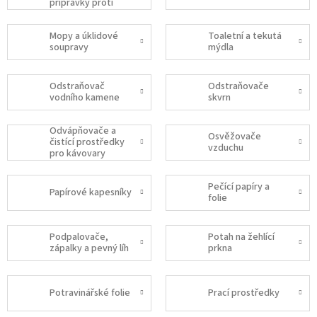
přípravky proti
prachu
Mopy a úklidové
Toaletní a tekutá
soupravy
mýdla
Odstraňovač
Odstraňovače
vodního kamene
skvrn
Odvápňovače a
Osvěžovače
čistící prostředky
vzduchu
pro kávovary
Pečící papíry a
Papírové kapesníky
folie
Podpalovače,
Potah na žehlící
zápalky a pevný líh
prkna
Potravinářské folie
Prací prostředky