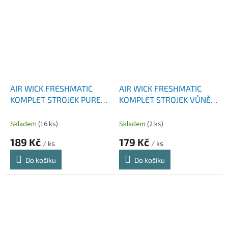
AIR WICK FRESHMATIC
AIR WICK FRESHMATIC
KOMPLET STROJEK PURE
KOMPLET STROJEK VŮNĚ
SPRING DELIGHT 250 ML
SVĚŽÍHO PRÁDLA 250 ML
Skladem
(16 ks)
Skladem
(2 ks)
189 Kč
179 Kč
/ ks
/ ks
Do košíku
Do košíku