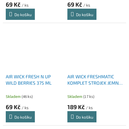
69 Kč
69 Kč
/ ks
/ ks
Do košíku
Do košíku
AIR WICK FRESH N UP
AIR WICK FRESHMATIC
WILD BERRIES 375 ML
KOMPLET STROJEK JEMNÝ
SATÉN A MĚSÍČNÍ LILIE 250
ML
Skladem
(46 ks)
Skladem
(17 ks)
69 Kč
189 Kč
/ ks
/ ks
Do košíku
Do košíku