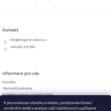
Z
á
p
a
Kontakt
t
info
@
drogerie-vanura.cz
í
+420 602 378 900
Informace pro vás
Kontakty
Obchodní podmínky
Podmínky ochrany osobních údajů
Dodací a platební podmínky
K personalizaci obsahu a reklam, poskytování funkcí
sociálních médií a analýze naší návštěvnosti využíváme