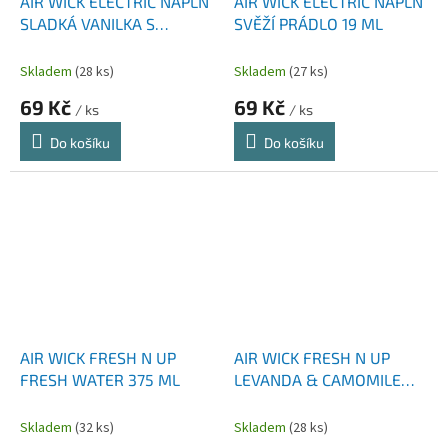
AIR WICK ELECTRIC NÁPLŇ
AIR WICK ELECTRIC NÁPLŇ
SLADKÁ VANILKA S
SVĚŽÍ PRÁDLO 19 ML
BAMBUCKÝM MÁSLEM 19
ML
Skladem
(28 ks)
Skladem
(27 ks)
69 Kč
69 Kč
/ ks
/ ks
Do košíku
Do košíku
AIR WICK FRESH N UP
AIR WICK FRESH N UP
FRESH WATER 375 ML
LEVANDA & CAMOMILE
375 ML
Skladem
(32 ks)
Skladem
(28 ks)