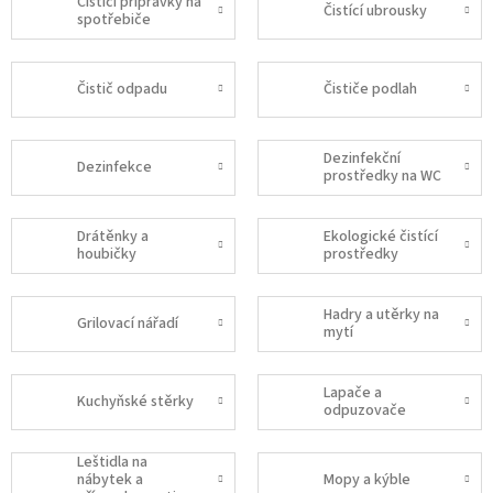
Čistíci přípravky na
Čistící ubrousky
spotřebiče
Čistič odpadu
Čističe podlah
Dezinfekční
Dezinfekce
prostředky na WC
Drátěnky a
Ekologické čistící
houbičky
prostředky
Hadry a utěrky na
Grilovací nářadí
mytí
Lapače a
Kuchyňské stěrky
odpuzovače
Leštidla na
nábytek a
Mopy a kýble