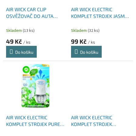
o
d
AIR WICK CAR CLIP
AIR WICK ELECTRIC
u
OSVĚŽOVAČ DO AUTA
KOMPLET STROJEK JASMÍN
k
VANILLA 2,5 ML
FRESIE 19 ML
t
Skladem
(13 ks)
Skladem
(32 ks)
ů
49 Kč
99 Kč
/ ks
/ ks
Do košíku
Do košíku
AIR WICK ELECTRIC
AIR WICK ELECTRIC
KOMPLET STROJEK PURE
KOMPLET STROJEK
PRÁDLO VE VÁNKU 19 ML
ROZKVETLÁ LOUKA 19 ML