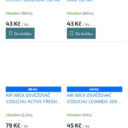
Skladem
(60 ks)
Skladem
(60 ks)
43 Kč
43 Kč
/ ks
/ ks
Do košíku
Do košíku
89 Kč
49 Kč
AIR WICK OSVĚŽOVAČ
AIR WICK OSVĚŽOVAČ
VZDUCHU ACTIVE FRESH
VZDUCHU LEVANDA 300
GRAPEFRUIT A
ML
POMERANČOVÝ KVĚT 75
Skladem
(12 ks)
Skladem
(9 ks)
ML
79 Kč
45 Kč
/ ks
/ ks