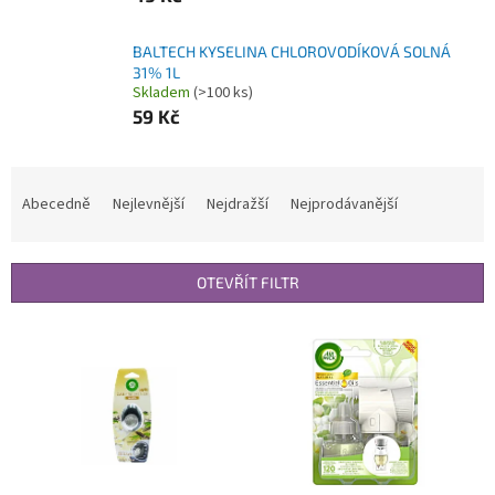
BALTECH KYSELINA CHLOROVODÍKOVÁ SOLNÁ
31% 1L
Skladem
(>100 ks)
59 Kč
Ř
a
Abecedně
Nejlevnější
Nejdražší
Nejprodávanější
z
e
n
OTEVŘÍT FILTR
í
p
V
r
ý
o
p
d
i
u
s
k
p
t
r
ů