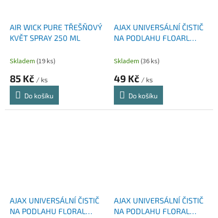
AIR WICK PURE TŘEŠŇOVÝ
AJAX UNIVERSÁLNÍ ČISTIČ
KVĚT SPRAY 250 ML
NA PODLAHU FLOARL
FIESTA LAGOON FOWERS 1
L
Skladem
(19 ks)
Skladem
(36 ks)
85 Kč
49 Kč
/ ks
/ ks
Do košíku
Do košíku
AJAX UNIVERSÁLNÍ ČISTIČ
AJAX UNIVERSÁLNÍ ČISTIČ
NA PODLAHU FLORAL
NA PODLAHU FLORAL