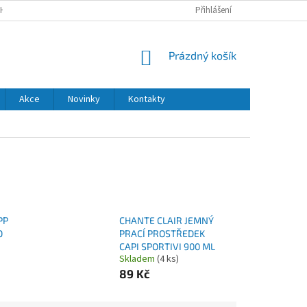
H ÚDAJŮ
DODACÍ A PLATEBNÍ PODMÍNKY
Přihlášení
NÁKUPNÍ
Prázdný košík
KOŠÍK
Akce
Novinky
Kontakty
PP
CHANTE CLAIR JEMNÝ
O
PRACÍ PROSTŘEDEK
CAPI SPORTIVI 900 ML
Skladem
(4 ks)
89 Kč