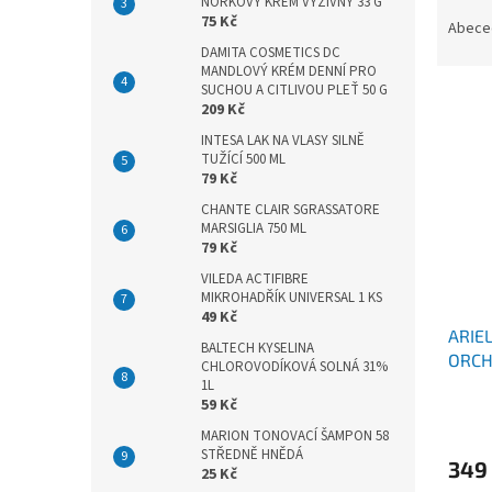
Ř
n
NORKOVÝ KRÉM VÝŽIVNÝ 33 G
75 Kč
a
e
Abece
z
l
DAMITA COSMETICS DC
MANDLOVÝ KRÉM DENNÍ PRO
e
SUCHOU A CITLIVOU PLEŤ 50 G
V
n
209 Kč
ý
í
INTESA LAK NA VLASY SILNĚ
p
p
TUŽÍCÍ 500 ML
i
r
79 Kč
s
o
CHANTE CLAIR SGRASSATORE
p
d
MARSIGLIA 750 ML
r
u
79 Kč
o
k
VILEDA ACTIFIBRE
d
t
MIKROHADŘÍK UNIVERSAL 1 KS
u
ů
49 Kč
ARIE
k
BALTECH KYSELINA
ORCHI
t
CHLOROVODÍKOVÁ SOLNÁ 31%
ů
1L
59 Kč
MARION TONOVACÍ ŠAMPON 58
STŘEDNĚ HNĚDÁ
349
25 Kč