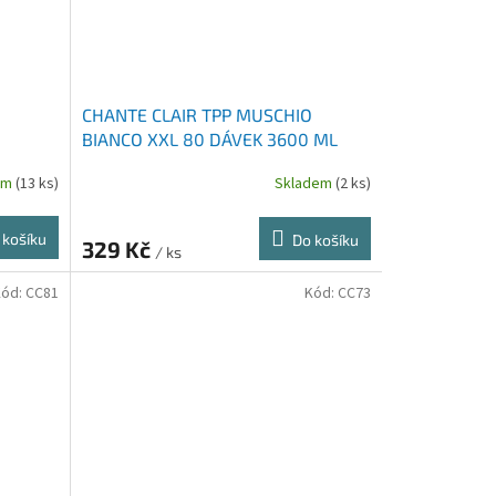
O
CHANTE CLAIR TPP MUSCHIO
BIANCO XXL 80 DÁVEK 3600 ML
em
(13 ks)
Skladem
(2 ks)
 košíku
Do košíku
329 Kč
/ ks
Kód:
CC81
Kód:
CC73