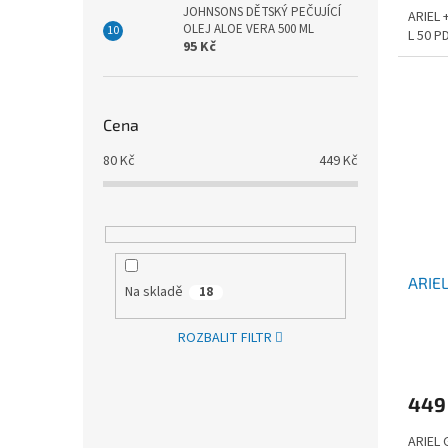
JOHNSONS DĚTSKÝ PEČUJÍCÍ
ARIEL 
OLEJ ALOE VERA 500 ML
L 50 P
95 Kč
Cena
80
Kč
449
Kč
ARIEL
Na skladě
18
ROZBALIT FILTR
449
ARIEL 