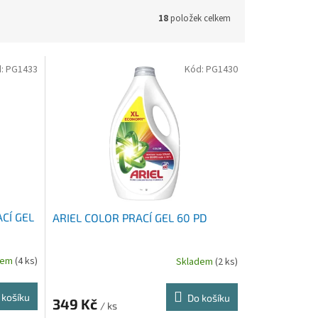
18
položek celkem
d:
PG1433
Kód:
PG1430
ACÍ GEL
ARIEL COLOR PRACÍ GEL 60 PD
dem
(4 ks)
Skladem
(2 ks)
 košíku
Do košíku
349 Kč
/ ks