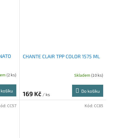
ONATO
CHANTE CLAIR TPP COLOR 1575 ML
dem
(2 ks)
Skladem
(10 ks)
 košíku
Do košíku
169 Kč
/ ks
Kód:
CC57
Kód:
CC85