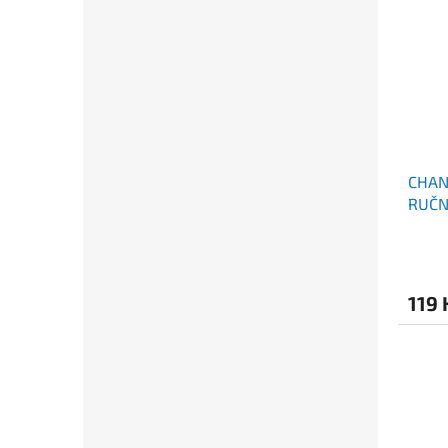
CHAN
RUČN
1500
119