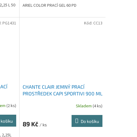
2,25 L 50
ARIEL COLOR PRACÍ GEL 60 PD
d:
PG1431
Kód:
CC13
ACÍ
CHANTE CLAIR JEMNÝ PRACÍ
PROSTŘEDEK CAPI SPORTIVI 900 ML
dem
(2 ks)
Skladem
(4 ks)
 košíku
Do košíku
89 Kč
/ ks
 2,25L