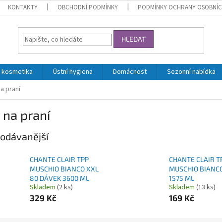
KONTAKTY
OBCHODNÍ PODMÍNKY
PODMÍNKY OCHRANY OSOBNÍC
HLEDAT
 kosmetika
Ústní hygiena
Domácnost
Sezonní nabídka
a praní
 na praní
odávanější
CHANTE CLAIR TPP
CHANTE CLAIR T
MUSCHIO BIANCO XXL
MUSCHIO BIANC
80 DÁVEK 3600 ML
1575 ML
Skladem
(2 ks)
Skladem
(13 ks)
329 Kč
169 Kč