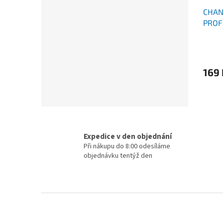
CHAN
PROF
169
Expedice v den objednání
Při nákupu do 8:00 odesíláme
objednávku tentýž den
Z
á
p