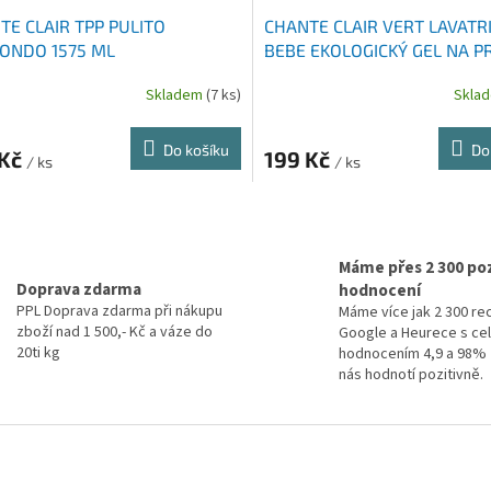
TE CLAIR TPP PULITO
CHANTE CLAIR VERT LAVATR
ONDO 1575 ML
BEBE EKOLOGICKÝ GEL NA P
1200 ML
Skladem
(7 ks)
Skla
Do košíku
Do
 Kč
199 Kč
/ ks
/ ks
O
v
l
Máme přes 2 300 poz
á
Doprava zdarma
hodnocení
d
PPL Doprava zdarma při nákupu
Máme více jak 2 300 re
a
zboží nad 1 500,- Kč a váze do
Google a Heurece s c
c
20ti kg
hodnocením 4,9 a 98% 
í
nás hodnotí pozitivně.
p
r
v
k
y
v