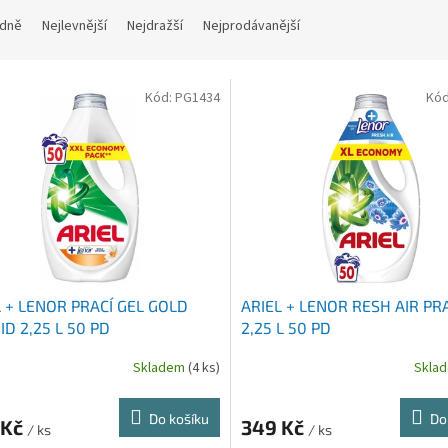
dně
Nejlevnější
Nejdražší
Nejprodávanější
Kód:
PG1434
Kó
L + LENOR PRACÍ GEL GOLD
ARIEL + LENOR RESH AIR PR
D 2,25 L 50 PD
2,25 L 50 PD
Skladem
(4 ks)
Skla
Do košíku
Do
 Kč
349 Kč
/ ks
/ ks