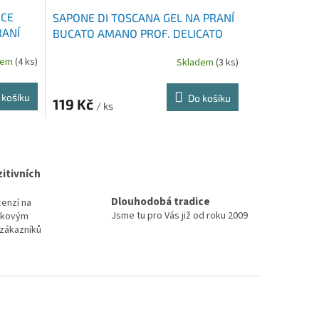
ICE
SAPONE DI TOSCANA GEL NA PRANÍ
RANÍ
BUCATO AMANO PROF. DELICATO
1000 ML
dem
(4 ks)
Skladem
(3 ks)
 košíku
Do košíku
119 Kč
/ ks
itivních
Dlouhodobá tradice
cenzí na
Jsme tu pro Vás již od roku 2009
elkovým
zákazníků