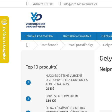
Přejít
+420 602 378 900
info@drogerie-vanura.cz
na
obsah
Pánská kosmetika
Dámská kosmetika
Dětská
Domů
Domácnost
Prací prostředky
Gely n
P
Gely
o
s
Top 10 produktů
Nejpr
t
r
HUGGIES DĚTSKÉ VLHČENÉ
a
UBROUSKY ULTRA COMFORT S
ALOE VERA 56 KS
n
29 Kč
n
í
DOVE SILK GLOW 300 ML
119 Kč
p
a
ÚSTAV LÉKAŘSKÉ KOSMETIKY