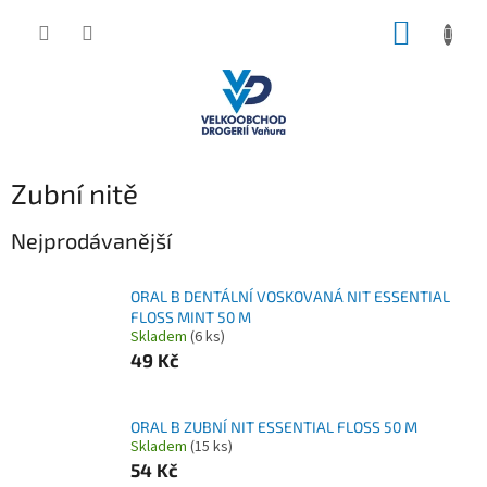
Přejít
NÁKUP
na
obsah
KOŠÍK
Zubní nitě
Nejprodávanější
ORAL B DENTÁLNÍ VOSKOVANÁ NIT ESSENTIAL
FLOSS MINT 50 M
Skladem
(6 ks)
49 Kč
ORAL B ZUBNÍ NIT ESSENTIAL FLOSS 50 M
Skladem
(15 ks)
54 Kč