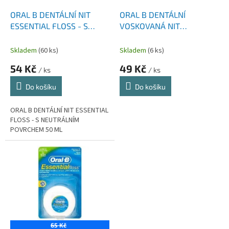
o
d
ORAL B DENTÁLNÍ NIT
ORAL B DENTÁLNÍ
u
ESSENTIAL FLOSS - S
VOSKOVANÁ NIT
k
NEUTRÁLNÍM POVRCHEM
ESSENTIAL FLOSS MINT 50
t
50 ML
M
Skladem
(60 ks)
Skladem
(6 ks)
ů
54 Kč
49 Kč
/ ks
/ ks
Do košíku
Do košíku
ORAL B DENTÁLNÍ NIT ESSENTIAL
FLOSS - S NEUTRÁLNÍM
POVRCHEM 50 ML
65 Kč