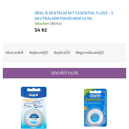
ORAL B DENTÁLNÍ NIT ESSENTIAL FLOSS - S
NEUTRÁLNÍM POVRCHEM 50 ML
Skladem
(60 ks)
54 Kč
Ř
a
Abecedně
Nejlevnější
Nejdražší
Nejprodávanější
z
e
n
OTEVŘÍT FILTR
í
p
V
r
ý
o
p
d
i
u
s
k
p
t
r
ů