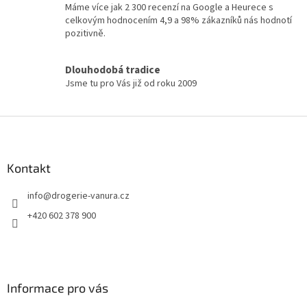
Máme více jak 2 300 recenzí na Google a Heurece s
v
celkovým hodnocením 4,9 a 98% zákazníků nás hodnotí
ý
pozitivně.
p
i
s
Dlouhodobá tradice
u
Jsme tu pro Vás již od roku 2009
Z
á
p
a
Kontakt
t
info
@
drogerie-vanura.cz
í
+420 602 378 900
Informace pro vás