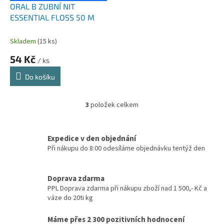
ORAL B ZUBNÍ NIT
ESSENTIAL FLOSS 50 M
Skladem
(15 ks)
54 Kč
/ ks
Do košíku
3
položek celkem
O
v
l
á
Expedice v den objednání
d
Při nákupu do 8:00 odesíláme objednávku tentýž den
a
c
í
Doprava zdarma
p
PPL Doprava zdarma při nákupu zboží nad 1 500,- Kč a
r
váze do 20ti kg
v
k
Máme přes 2 300 pozitivních hodnocení
y