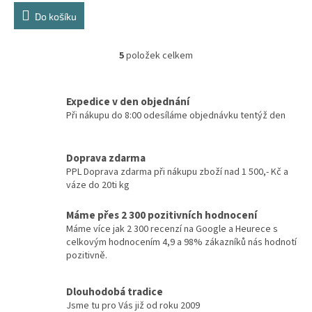
Do košíku
5
položek celkem
O
v
l
á
Expedice v den objednání
d
Při nákupu do 8:00 odesíláme objednávku tentýž den
a
c
í
Doprava zdarma
p
PPL Doprava zdarma při nákupu zboží nad 1 500,- Kč a
r
váze do 20ti kg
v
k
Máme přes 2 300 pozitivních hodnocení
y
Máme více jak 2 300 recenzí na Google a Heurece s
v
celkovým hodnocením 4,9 a 98% zákazníků nás hodnotí
ý
pozitivně.
p
i
s
Dlouhodobá tradice
u
Jsme tu pro Vás již od roku 2009