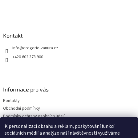
Z
á
p
a
Kontakt
t
info
@
drogerie-vanura.cz
í
+420 602 378 900
Informace pro vás
Kontakty
Obchodní podmínky
Podmínky ochrany osobních údajů
Dodací a platební podmínky
K personalizaci obsahu a reklam, poskytování funkcí
sociálních médií a analýze naší návštěvnosti využíváme