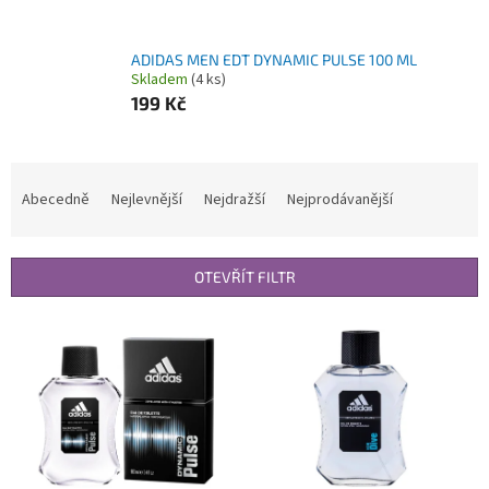
ADIDAS MEN EDT DYNAMIC PULSE 100 ML
Skladem
(4 ks)
199 Kč
Ř
a
Abecedně
Nejlevnější
Nejdražší
Nejprodávanější
z
e
n
OTEVŘÍT FILTR
í
p
V
r
ý
o
p
d
i
u
s
k
p
t
r
ů