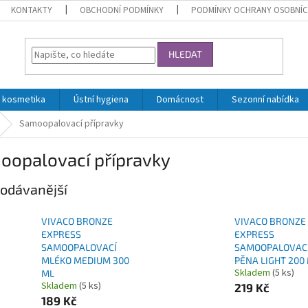
KONTAKTY
OBCHODNÍ PODMÍNKY
PODMÍNKY OCHRANY OSOBNÍC
HLEDAT
 kosmetika
Ústní hygiena
Domácnost
Sezonní nabídka
Samoopalovací přípravky
oopalovací přípravky
odávanější
VIVACO BRONZE
VIVACO BRONZE
EXPRESS
EXPRESS
SAMOOPALOVACÍ
SAMOOPALOVAC
MLÉKO MEDIUM 300
PĚNA LIGHT 200
Skladem
(5 ks)
ML
Skladem
(5 ks)
219 Kč
189 Kč