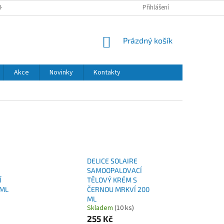
H ÚDAJŮ
DODACÍ A PLATEBNÍ PODMÍNKY
Přihlášení
NÁKUPNÍ
Prázdný košík
KOŠÍK
Akce
Novinky
Kontakty
DELICE SOLAIRE
SAMOOPALOVACÍ
Í
TĚLOVÝ KRÉM S
 ML
ČERNOU MRKVÍ 200
ML
Skladem
(10 ks)
255 Kč