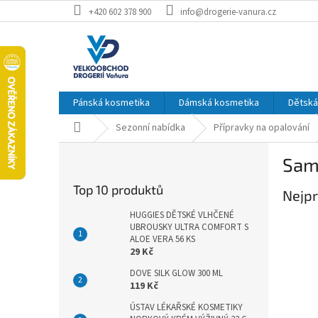
Přejít
+420 602 378 900
info@drogerie-vanura.cz
na
obsah
Pánská kosmetika
Dámská kosmetika
Dětská
Domů
Sezonní nabídka
Přípravky na opalování
P
Sam
o
s
Top 10 produktů
Nejpr
t
r
HUGGIES DĚTSKÉ VLHČENÉ
a
UBROUSKY ULTRA COMFORT S
ALOE VERA 56 KS
n
29 Kč
n
í
DOVE SILK GLOW 300 ML
119 Kč
p
a
ÚSTAV LÉKAŘSKÉ KOSMETIKY