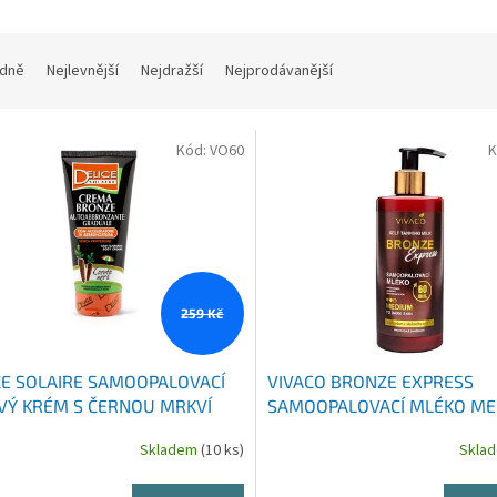
dně
Nejlevnější
Nejdražší
Nejprodávanější
Kód:
VO60
K
259 Kč
CE SOLAIRE SAMOOPALOVACÍ
VIVACO BRONZE EXPRESS
VÝ KRÉM S ČERNOU MRKVÍ
SAMOOPALOVACÍ MLÉKO M
ML
300 ML
Skladem
(10 ks)
Skla