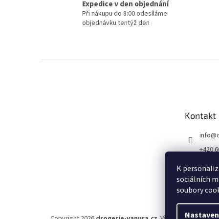
Expedice v den objednání
Při nákupu do 8:00 odesíláme
objednávku tentýž den
Z
á
p
a
t
Kontakt
í
info
@
+420 6
K personaliz
sociálních m
soubory cook
Nastaven
Copyright 2026
drogerie-vanura.cz
. Všechna práva vyh