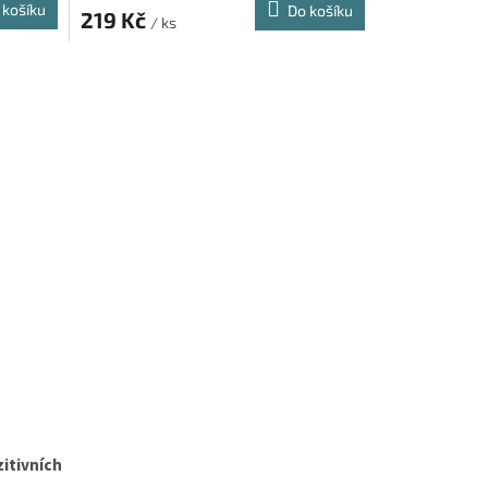
 košíku
Do košíku
219 Kč
/ ks
itivních