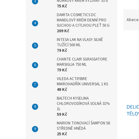
n
NORKOVÝ KRÉM VÝŽIVNÝ 33 G
75 Kč
e
Ř
l
DAMITA COSMETICS DC
a
Abece
MANDLOVÝ KRÉM DENNÍ PRO
z
SUCHOU A CITLIVOU PLEŤ 50 G
209 Kč
e
V
n
INTESA LAK NA VLASY SILNĚ
TUŽÍCÍ 500 ML
ý
í
79 Kč
p
p
i
CHANTE CLAIR SGRASSATORE
r
MARSIGLIA 750 ML
s
o
79 Kč
p
d
VILEDA ACTIFIBRE
r
u
MIKROHADŘÍK UNIVERSAL 1 KS
o
k
49 Kč
d
t
BALTECH KYSELINA
u
ů
CHLOROVODÍKOVÁ SOLNÁ 31%
DELI
k
1L
TĚLO
t
59 Kč
200 
ů
MARION TONOVACÍ ŠAMPON 58
STŘEDNĚ HNĚDÁ
25 Kč