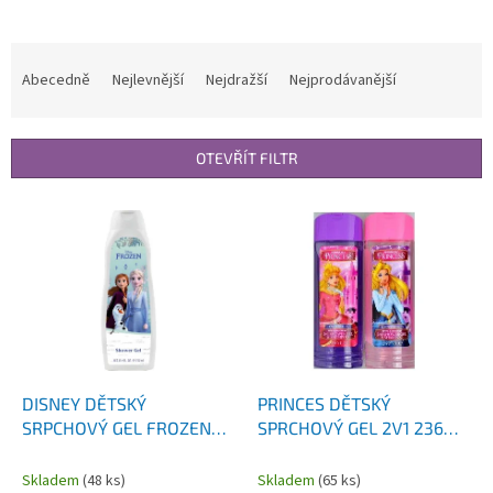
Ř
a
Abecedně
Nejlevnější
Nejdražší
Nejprodávanější
z
e
n
OTEVŘÍT FILTR
í
p
V
r
ý
o
p
d
i
u
s
k
p
t
r
ů
o
d
DISNEY DĚTSKÝ
PRINCES DĚTSKÝ
u
SRPCHOVÝ GEL FROZEN
SPRCHOVÝ GEL 2V1 236
k
750 ML
ML
t
Skladem
(48 ks)
Skladem
(65 ks)