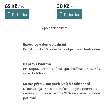
ů
65 Kč
30 Kč
/ ks
/ ks
Do košíku
Do košíku
2
položek celkem
O
v
l
á
Expedice v den objednání
d
Při nákupu do 8:00 odesíláme objednávku tentýž den
a
c
í
Doprava zdarma
p
PPL Doprava zdarma při nákupu zboží nad 1 500,- Kč a
r
váze do 20ti kg
v
k
Máme přes 2 300 pozitivních hodnocení
y
Máme více jak 2 300 recenzí na Google a Heurece s
v
celkovým hodnocením 4,9 a 98% zákazníků nás hodnotí
ý
pozitivně.
p
i
s