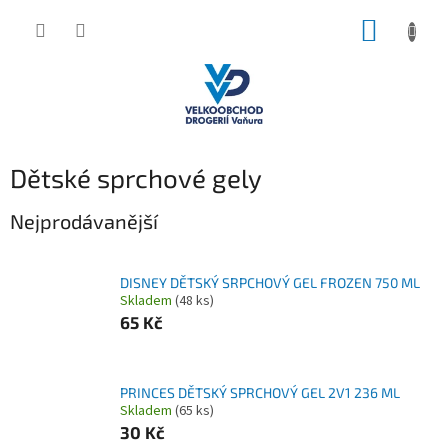
Přejít
NÁKUP
na
obsah
KOŠÍK
Dětské sprchové gely
Nejprodávanější
DISNEY DĚTSKÝ SRPCHOVÝ GEL FROZEN 750 ML
Skladem
(48 ks)
65 Kč
PRINCES DĚTSKÝ SPRCHOVÝ GEL 2V1 236 ML
Skladem
(65 ks)
30 Kč