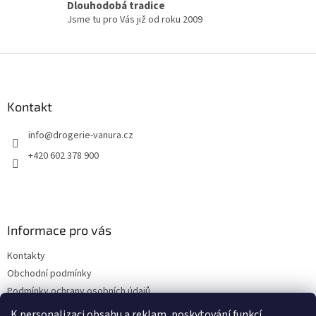
Dlouhodobá tradice
u
Jsme tu pro Vás již od roku 2009
Z
á
p
a
Kontakt
t
info
@
drogerie-vanura.cz
í
+420 602 378 900
Informace pro vás
Kontakty
Obchodní podmínky
Podmínky ochrany osobních údajů
Dodací a platební podmínky
K personalizaci obsahu a reklam, poskytování funkcí