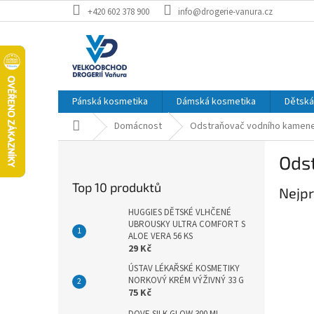
Přejít
+420 602 378 900
info@drogerie-vanura.cz
na
obsah
Pánská kosmetika
Dámská kosmetika
Dětská
Domů
Domácnost
Odstraňovač vodního kamen
P
Ods
o
s
Top 10 produktů
Nejpr
t
r
HUGGIES DĚTSKÉ VLHČENÉ
a
UBROUSKY ULTRA COMFORT S
ALOE VERA 56 KS
n
29 Kč
n
ÚSTAV LÉKAŘSKÉ KOSMETIKY
í
NORKOVÝ KRÉM VÝŽIVNÝ 33 G
p
75 Kč
a