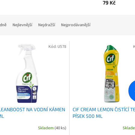
79 Kč
dně
Nejlevnější
Nejdražší
Nejprodávanější
Kód:
U578
CLEANBOOST NA VODNÍ KÁMEN
CIF CREAM LEMON ČISTÍCÍ T
ML
PÍSEK 500 ML
Skladem
(40 ks)
Sklad