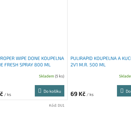
PROPER WIPE DONE KOUPELNA
PULIRAPID KOUPELNA A KU
NE FRESH SPRAY 800 ML
2V1 M.R. 500 ML
Skladem
(5 ks)
Sklad
Do košíku
Do
Kč
69 Kč
/ ks
/ ks
Kód:
DU1