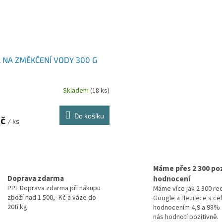
 NA ZMĚKČENÍ VODY 300 G
Skladem
(18 ks)
Do košíku
Kč
/ ks
O
v
l
Máme přes 2 300 poz
á
Doprava zdarma
hodnocení
d
PPL Doprava zdarma při nákupu
Máme více jak 2 300 re
a
zboží nad 1 500,- Kč a váze do
Google a Heurece s c
c
20ti kg
hodnocením 4,9 a 98% 
í
nás hodnotí pozitivně.
p