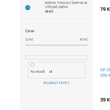
MARION TONOVACÍ ŠAMPON 58
STŘEDNĚ HNĚDÁ
79 
25 Kč
Cena
22
Kč
85
Kč
CIF 
Na skladě
16
500 
ROZBALIT FILTR
39 