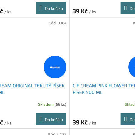
Do košíku
Do
Kč
39 Kč
/ ks
/ ks
Kód:
U364
45 Kč
CREAM ORIGINAL TEKUTÝ PÍSEK
CIF CREAM PINK FLOWER TE
ML
PÍSEK 500 ML
Skladem
(66 ks)
Skla
Do košíku
Do
Kč
39 Kč
/ ks
/ ks
Kód:
CC33