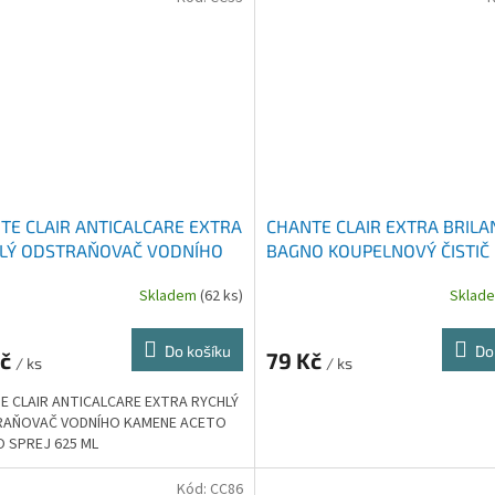
TE CLAIR ANTICALCARE EXTRA
CHANTE CLAIR EXTRA BRILA
LÝ ODSTRAŇOVAČ VODNÍHO
BAGNO KOUPELNOVÝ ČISTIČ
NE ACETO BIANCO SPREJ 625
Skladem
(62 ks)
Sklad
Do košíku
Do
Kč
79 Kč
/ ks
/ ks
E CLAIR ANTICALCARE EXTRA RYCHLÝ
AŇOVAČ VODNÍHO KAMENE ACETO
O SPREJ 625 ML
Kód:
CC86