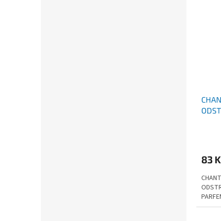
CHAN
ODST
S EX
83 
CHANT
ODSTR
PARFE