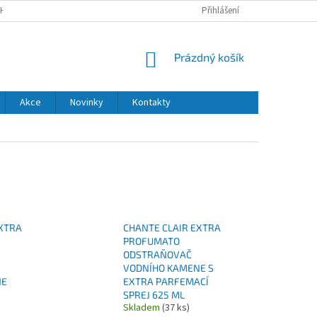
H ÚDAJŮ
DODACÍ A PLATEBNÍ PODMÍNKY
Přihlášení
NÁKUPNÍ
Prázdný košík
KOŠÍK
Akce
Novinky
Kontakty
EXTRA
CHANTE CLAIR EXTRA
PROFUMATO
ODSTRAŇOVAČ
VODNÍHO KAMENE S
NE
EXTRA PARFEMACÍ
SPREJ 625 ML
Skladem
(37 ks)