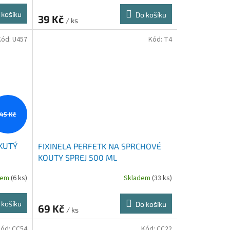
 košíku
Do košíku
39 Kč
/ ks
Kód:
U457
Kód:
T4
45 Kč
KUTÝ
FIXINELA PERFETK NA SPRCHOVÉ
KOUTY SPREJ 500 ML
dem
(6 ks)
Skladem
(33 ks)
 košíku
Do košíku
69 Kč
/ ks
Kód:
CC54
Kód:
CC22