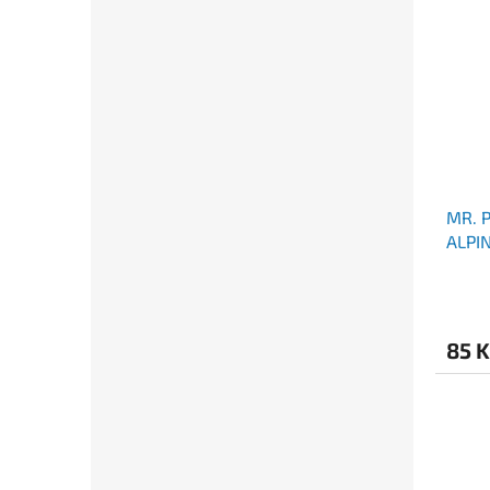
MR. 
ALPI
85 