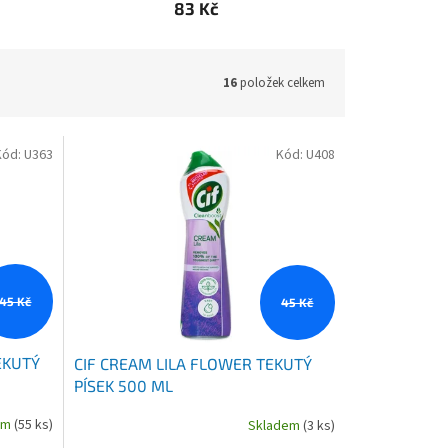
83 Kč
16
položek celkem
Kód:
U363
Kód:
U408
45 Kč
45 Kč
EKUTÝ
CIF CREAM LILA FLOWER TEKUTÝ
PÍSEK 500 ML
em
(55 ks)
Skladem
(3 ks)