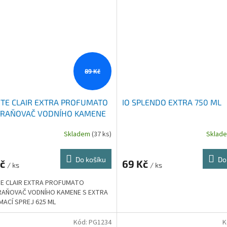
89 Kč
TE CLAIR EXTRA PROFUMATO
IO SPLENDO EXTRA 750 ML
RAŇOVAČ VODNÍHO KAMENE
TRA PARFEMACÍ SPREJ 625 ML
Skladem
(37 ks)
Sklad
Do košíku
Do
Kč
69 Kč
/ ks
/ ks
E CLAIR EXTRA PROFUMATO
AŇOVAČ VODNÍHO KAMENE S EXTRA
MACÍ SPREJ 625 ML
Kód:
PG1234
K