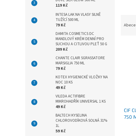
DOVE SILK GLOW 300 ML
n
119 Kč
e
l
INTESA LAK NA VLASY SILNĚ
Ř
TUŽÍCÍ 500 ML
a
79 Kč
Abece
z
DAMITA COSMETICS DC
e
MANDLOVÝ KRÉM DENNÍ PRO
V
n
SUCHOU A CITLIVOU PLEŤ 50 G
209 Kč
ý
í
p
p
CHANTE CLAIR SGRASSATORE
MARSIGLIA 750 ML
i
r
79 Kč
s
o
p
KOTEX HYGIENICKÉ VLOŽKY NA
d
NOC 10 KS
r
u
49 Kč
o
k
VILEDA ACTIFIBRE
d
t
MIKROHADŘÍK UNIVERSAL 1 KS
u
ů
49 Kč
CIF 
k
BALTECH KYSELINA
750 
t
CHLOROVODÍKOVÁ SOLNÁ 31%
ů
1L
59 Kč