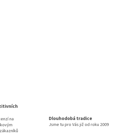
itivních
Dlouhodobá tradice
cenzí na
Jsme tu pro Vás již od roku 2009
elkovým
zákazníků