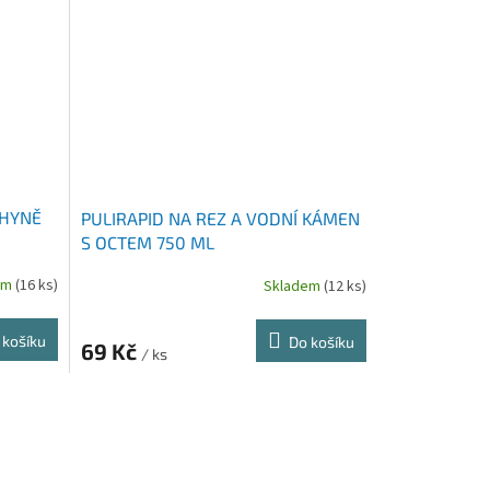
CHYNĚ
PULIRAPID NA REZ A VODNÍ KÁMEN
S OCTEM 750 ML
em
(16 ks)
Skladem
(12 ks)
 košíku
Do košíku
69 Kč
/ ks