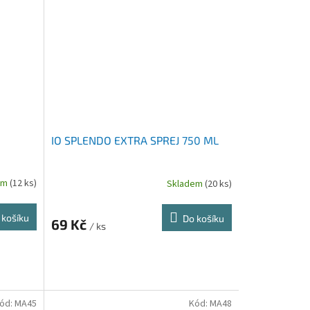
IO SPLENDO EXTRA SPREJ 750 ML
em
(12 ks)
Skladem
(20 ks)
 košíku
Do košíku
69 Kč
/ ks
ód:
MA45
Kód:
MA48