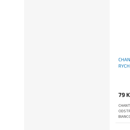
CHAN
RYCH
KAME
ML
79 
CHANT
ODSTR
BIANC