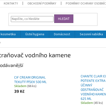
KONTAKTY
OBCHODNÍ PODMÍNKY
PODMÍNKY OCHRANY OSOBNÍC
HLEDAT
 kosmetika
Ústní hygiena
Domácnost
Sezonní nabídka
e
traňovač vodního kamene
odávanější
CHANTE CLAIR 
CIF CREAM ORIGINAL
POTENTE EXTRA
TEKUTÝ PÍSEK 500 ML
ÚČINNÝ
Skladem
(66 ks)
ODSTRAŇOVAČ
39 Kč
VODNÍHO KAME
625 ML
Skladem
(45 ks)