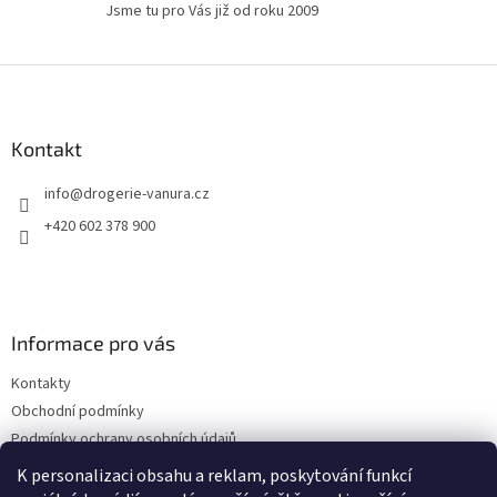
u
Jsme tu pro Vás již od roku 2009
Z
á
p
a
Kontakt
t
info
@
drogerie-vanura.cz
í
+420 602 378 900
Informace pro vás
Kontakty
Obchodní podmínky
Podmínky ochrany osobních údajů
Dodací a platební podmínky
K personalizaci obsahu a reklam, poskytování funkcí