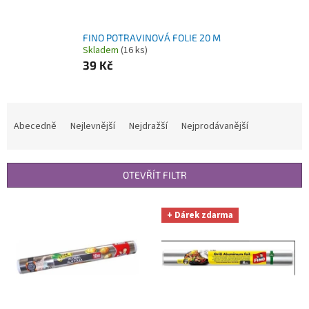
FINO POTRAVINOVÁ FOLIE 20 M
Skladem
(16 ks)
39 Kč
Ř
a
Abecedně
Nejlevnější
Nejdražší
Nejprodávanější
z
e
n
OTEVŘÍT FILTR
í
p
V
r
+ Dárek zdarma
ý
o
p
d
i
u
s
k
p
t
r
ů