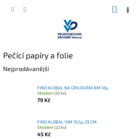
Přejít
NÁKUP
na
obsah
KOŠÍK
Pečící papíry a folie
Nejprodávanější
FINO ALOBAL NA GRILOVÁNÍ 8M 18µ
Skladem
(25 ks)
79 Kč
FINO ALOBAL 10M 10,5µ 29 CM
Skladem
(22 ks)
45 Kč