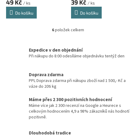
49 Kč
39 Kč
/ ks
/ ks
Do košíku
Do košíku
6
položek celkem
O
v
l
á
Expedice v den objednání
d
Při nákupu do 8:00 odesíláme objednávku tentýž den
a
c
í
Doprava zdarma
p
PPL Doprava zdarma při nákupu zboží nad 1 500,- Kč a
r
váze do 20ti kg
v
k
Máme přes 2 300 pozitivních hodnocení
y
Máme více jak 2 300 recenzí na Google a Heurece s
v
celkovým hodnocením 4,9 a 98% zákazníků nás hodnotí
ý
pozitivně.
p
i
s
Dlouhodobá tradice