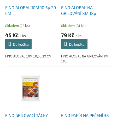
o
d
FINO ALOBAL 10M 10,5µ 29
FINO ALOBAL NA
u
CM
GRILOVÁNÍ 8M 18µ
k
t
Skladem
(22 ks)
Skladem
(25 ks)
ů
45 Kč
79 Kč
/ ks
/ ks
Do košíku
Do košíku
FINO ALOBAL 10M 10,5µ 29 CM
FINO ALOBAL NA GRILOVÁNÍ 8M
18µ
FINO GRILOVACÍ TÁCKY
FINO PAPÍR NA PEČENÍ 38