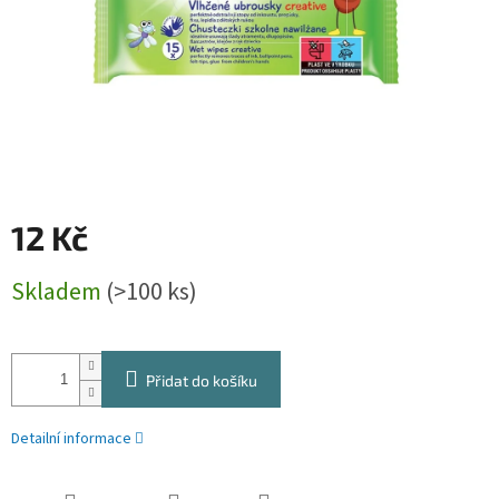
12 Kč
Měrná
Skladem
(>100 ks)
cena:
Přidat do košíku
Detailní informace