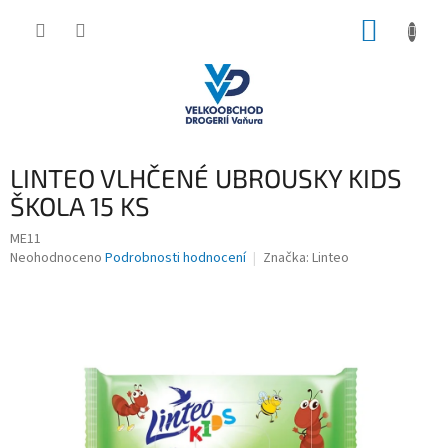
Přejít
NÁKUP
na
obsah
KOŠÍK
LINTEO VLHČENÉ UBROUSKY KIDS
ŠKOLA 15 KS
ME11
Průměrné
Neohodnoceno
Podrobnosti hodnocení
Značka:
Linteo
hodnocení
produktu
je
0,0
z
5
hvězdiček.