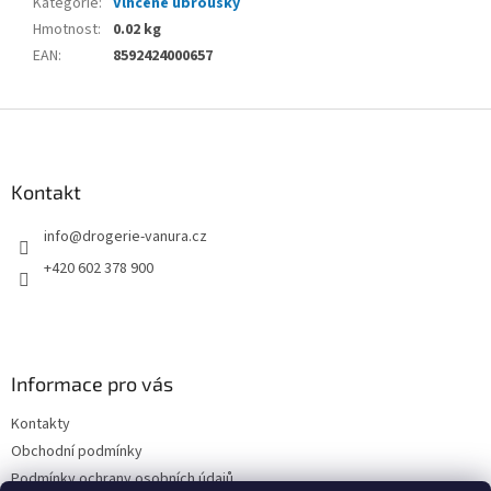
Kategorie
:
Vlhčené ubrousky
Hmotnost
:
0.02 kg
EAN
:
8592424000657
Z
á
p
a
Kontakt
t
info
@
drogerie-vanura.cz
í
+420 602 378 900
Informace pro vás
Kontakty
Obchodní podmínky
Podmínky ochrany osobních údajů