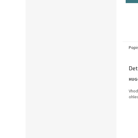
Popi
Det
HUGG
Vhod
ohle