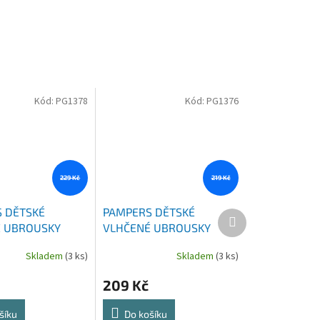
Kód:
PG1378
Kód:
PG1376
229 Kč
219 Kč
 DĚTSKÉ
PAMPERS DĚTSKÉ
Další
 UBROUSKY
VLHČENÉ UBROUSKY
produkt
 NEW BORN
4X80 KS SENSITIVE
Skladem
(3 ks)
Skladem
(3 ks)
209 Kč
šíku
Do košíku