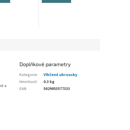
Doplňkové parametry
Kategorie
:
Vlhčené ubrousky
Hmotnost
:
0.3 kg
né a
EAN
:
5029053577333