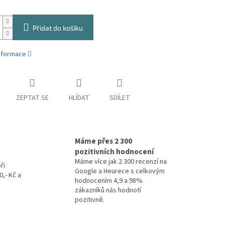
Přidat do košíku
informace
ZEPTAT SE
HLÍDAT
SDÍLET
Máme přes 2 300
pozitivních hodnocení
Máme více jak 2 300 recenzí na
ři
Google a Heurece s celkovým
,- Kč a
hodnocením 4,9 a 98%
zákazníků nás hodnotí
pozitivně.