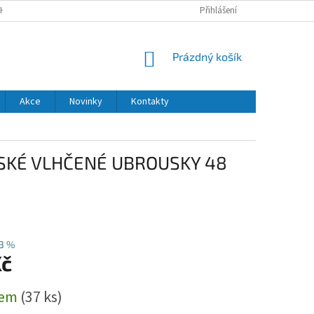
H ÚDAJŮ
DODACÍ A PLATEBNÍ PODMÍNKY
Přihlášení
NÁKUPNÍ
Prázdný košík
KOŠÍK
Akce
Novinky
Kontakty
TSKÉ VLHČENÉ UBROUSKY 48
3 %
Kč
dem
(37 ks)