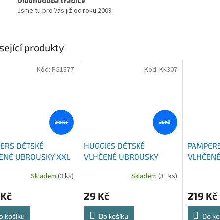
Dlouhodobá tradice
Jsme tu pro Vás již od roku 2009
sející produkty
Kód:
PG1377
Kód:
KK307
219 Kč
35 Kč
ERS DĚTSKÉ
HUGGIES DĚTSKÉ
PAMPERS
ENÉ UBROUSKY XXL
VLHČENÉ UBROUSKY
VLHČENÉ
 KS FRESH CLEAN
ULTRA COMFORT S ALOE
4X46 KS
Skladem
(3 ks)
Skladem
(31 ks)
VERA 56 KS
 Kč
29 Kč
219 Kč
o košíku
Do košíku
Do ko