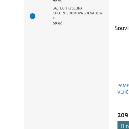
49 Kč
BALTECH KYSELINA
CHLOROVODÍKOVÁ SOLNÁ 31%
1L
59 Kč
Souvi
PAMP
VLHČ
4X80
209
D