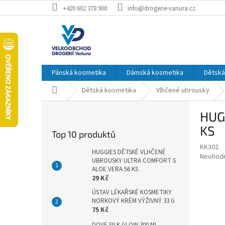
Přejít
+420 602 378 900
info@drogerie-vanura.cz
na
obsah
Pánská kosmetika
Dámská kosmetika
Dětská
Domů
Dětská kosmetika
Vlhčené ubrousky
P
HUG
o
s
KS
Top 10 produktů
t
KK302
r
HUGGIES DĚTSKÉ VLHČENÉ
Průměr
Neohod
a
UBROUSKY ULTRA COMFORT S
hodnoce
ALOE VERA 56 KS
n
produkt
29 Kč
n
je
ÚSTAV LÉKAŘSKÉ KOSMETIKY
í
0,0
NORKOVÝ KRÉM VÝŽIVNÝ 33 G
z
p
75 Kč
5
a
hvězdič