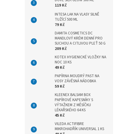
DOVE SILK GLOW 300 ML
n
119 Kč
e
l
INTESA LAK NA VLASY SILNĚ
TUŽÍCÍ 500 ML
79 Kč
DAMITA COSMETICS DC
MANDLOVÝ KRÉM DENNÍ PRO
SUCHOU A CITLIVOU PLEŤ 50 G
209 Kč
KOTEX HYGIENICKÉ VLOŽKY NA
NOC 10 KS
49 Kč
PAPÍRNA MOUDRÝ PAST NA
VOSY ZÁVĚSNÁ NÁDOBKA
59 Kč
KLEENEX BALSAM BOX
PAPÍROVÉ KAPESNÍKY S
VÝTAŽKEM Z MĚSÍČKU
LÉKAŘSKÉHO 64 KS
45 Kč
VILEDA ACTIFIBRE
MIKROHADŘÍK UNIVERSAL 1 KS