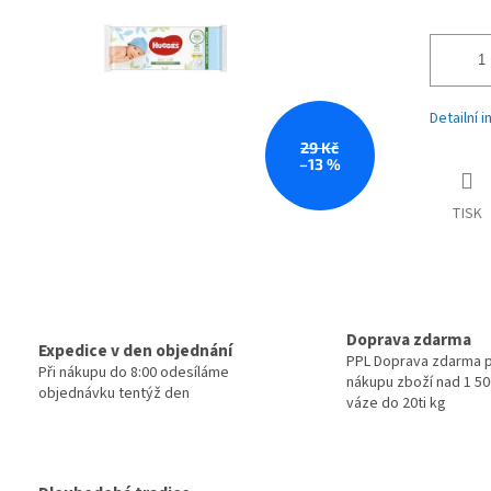
Detailní 
29 Kč
–13 %
TISK
Doprava zdarma
Expedice v den objednání
PPL Doprava zdarma p
Při nákupu do 8:00 odesíláme
nákupu zboží nad 1 500
objednávku tentýž den
váze do 20ti kg