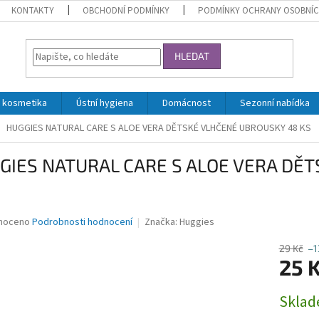
KONTAKTY
OBCHODNÍ PODMÍNKY
PODMÍNKY OCHRANY OSOBNÍC
HLEDAT
 kosmetika
Ústní hygiena
Domácnost
Sezonní nabídka
HUGGIES NATURAL CARE S ALOE VERA DĚTSKÉ VLHČENÉ UBROUSKY 48 KS
GIES NATURAL CARE S ALOE VERA DĚ
né
noceno
Podrobnosti hodnocení
Značka:
Huggies
ní
u
29 Kč
–1
25 
Měrná
Skla
cena:
ek.