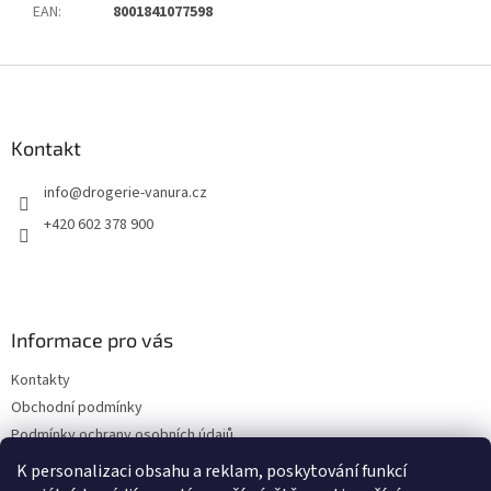
EAN
:
8001841077598
Z
á
p
a
Kontakt
t
info
@
drogerie-vanura.cz
í
+420 602 378 900
Informace pro vás
Kontakty
Obchodní podmínky
Podmínky ochrany osobních údajů
Dodací a platební podmínky
K personalizaci obsahu a reklam, poskytování funkcí