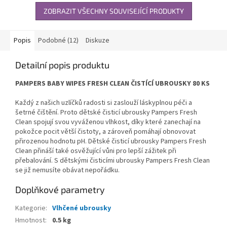
ZOBRAZIT VŠECHNY SOUVISEJÍCÍ PRODUKTY
Popis
Podobné (12)
Diskuze
Detailní popis produktu
PAMPERS BABY WIPES FRESH CLEAN ČISTÍCÍ UBROUSKY 80 KS
Každý z našich uzlíčků radosti si zaslouží láskyplnou péči a
šetrné čištění. Proto dětské čisticí ubrousky Pampers Fresh
Clean spojují svou vyváženou vlhkost, díky které zanechají na
pokožce pocit větší čistoty, a zároveň pomáhají obnovovat
přirozenou hodnotu pH. Dětské čisticí ubrousky Pampers Fresh
Clean přináší také osvěžující vůni pro lepší zážitek při
přebalování. S dětskými čisticími ubrousky Pampers Fresh Clean
se již nemusíte obávat nepořádku.
Doplňkové parametry
Kategorie
:
Vlhčené ubrousky
Hmotnost
:
0.5 kg