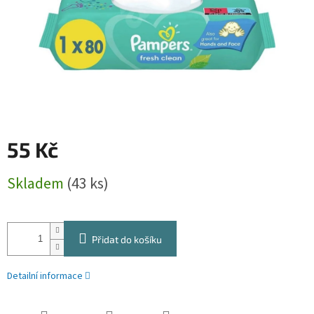
55 Kč
Měrná
Skladem
(43 ks)
cena:
Přidat do košíku
Detailní informace