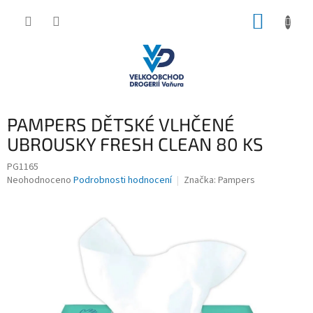
Přejít
NÁKUP
na
obsah
KOŠÍK
PAMPERS DĚTSKÉ VLHČENÉ
UBROUSKY FRESH CLEAN 80 KS
PG1165
Průměrné
Neohodnoceno
Podrobnosti hodnocení
Značka:
Pampers
hodnocení
produktu
je
0,0
z
5
hvězdiček.