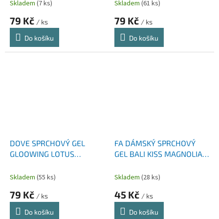
Skladem
(7 ks)
Skladem
(61 ks)
79 Kč
79 Kč
/ ks
/ ks
Do košíku
Do košíku
DOVE SPRCHOVÝ GEL
FA DÁMSKÝ SPRCHOVÝ
GLOOWING LOTUS
GEL BALI KISS MAGNOLIA
FLOWER & RICE WATER
& VANILLA 250 ML
400 ML
Skladem
(55 ks)
Skladem
(28 ks)
79 Kč
45 Kč
/ ks
/ ks
Do košíku
Do košíku