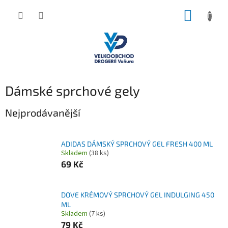
Přejít
NÁKUP
na
obsah
KOŠÍK
Dámské sprchové gely
Nejprodávanější
ADIDAS DÁMSKÝ SPRCHOVÝ GEL FRESH 400 ML
Skladem
(38 ks)
69 Kč
DOVE KRÉMOVÝ SPRCHOVÝ GEL INDULGING 450
ML
Skladem
(7 ks)
79 Kč