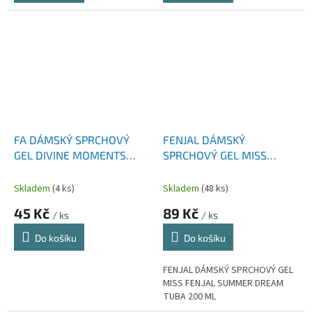
FA DÁMSKÝ SPRCHOVÝ
FENJAL DÁMSKÝ
GEL DIVINE MOMENTS
SPRCHOVÝ GEL MISS
WILD CAMELIA 250 ML
FENJAL SUMMER DREAM
TUBA 200 ML
Skladem
(4 ks)
Skladem
(48 ks)
45 Kč
89 Kč
/ ks
/ ks
Do košíku
Do košíku
FENJAL DÁMSKÝ SPRCHOVÝ GEL
MISS FENJAL SUMMER DREAM
TUBA 200 ML