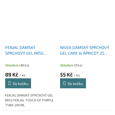
FENJAL DÁMSKÝ
NIVEA DÁMSKÝ SPRCHOVÝ
SPRCHOVÝ GEL MISS
GEL CARE & APRICOT 250
FENJAL TOUCH OF PURPLE
ML
TUBA 200 ML
Skladem
(48 ks)
Skladem
(9 ks)
89 Kč
55 Kč
/ ks
/ ks
Do košíku
Do košíku
FENJAL DÁMSKÝ SPRCHOVÝ GEL
MISS FENJAL TOUCH OF PURPLE
TUBA 200 ML