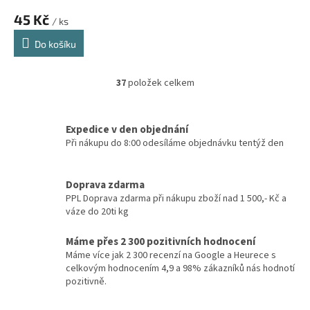
45 Kč
/ ks
Do košíku
37
položek celkem
O
v
l
á
Expedice v den objednání
d
Při nákupu do 8:00 odesíláme objednávku tentýž den
a
c
í
Doprava zdarma
p
PPL Doprava zdarma při nákupu zboží nad 1 500,- Kč a
r
váze do 20ti kg
v
k
Máme přes 2 300 pozitivních hodnocení
y
Máme více jak 2 300 recenzí na Google a Heurece s
v
celkovým hodnocením 4,9 a 98% zákazníků nás hodnotí
ý
pozitivně.
p
i