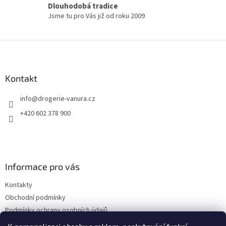
s
Dlouhodobá tradice
u
Jsme tu pro Vás již od roku 2009
Z
á
p
a
Kontakt
t
info
@
drogerie-vanura.cz
í
+420 602 378 900
Informace pro vás
Kontakty
Obchodní podmínky
Podmínky ochrany osobních údajů
Dodací a platební podmínky