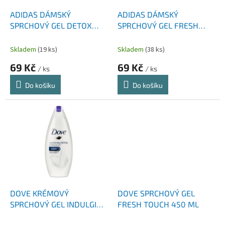
o
d
ADIDAS DÁMSKÝ
ADIDAS DÁMSKÝ
u
SPRCHOVÝ GEL DETOX
SPRCHOVÝ GEL FRESH
k
APRICOT 400 ML
400 ML
t
Skladem
(19 ks)
Skladem
(38 ks)
ů
69 Kč
69 Kč
/ ks
/ ks
Do košíku
Do košíku
DOVE KRÉMOVÝ
DOVE SPRCHOVÝ GEL
SPRCHOVÝ GEL INDULGING
FRESH TOUCH 450 ML
450 ML