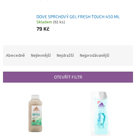
DOVE SPRCHOVÝ GEL FRESH TOUCH 450 ML
Skladem
(61 ks)
79 Kč
Ř
a
Abecedně
Nejlevnější
Nejdražší
Nejprodávanější
z
e
n
OTEVŘÍT FILTR
í
p
V
r
ý
o
p
d
i
u
s
k
p
t
r
ů