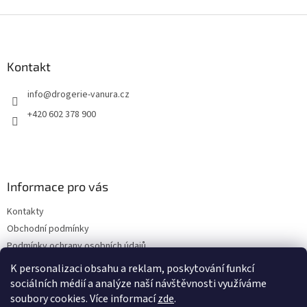
Z
á
p
a
Kontakt
t
info
@
drogerie-vanura.cz
í
+420 602 378 900
Informace pro vás
Kontakty
Obchodní podmínky
Podmínky ochrany osobních údajů
Dodací a platební podmínky
K personalizaci obsahu a reklam, poskytování funkcí
sociálních médií a analýze naší návštěvnosti využíváme
soubory cookies. Více informací
zde
.