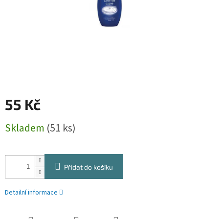
55 Kč
Měrná
Skladem
(51 ks)
cena:
Přidat do košíku
Detailní informace