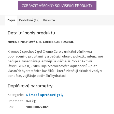
ZOBRAZIT VŠECHNY SOUVISEJÍCÍ PRODUKTY
Popis
Podobné (12)
Diskuze
Detailní popis produktu
NIVEA SPRCHOVÝ GEL CREME CARE 250 ML
Krémový sprchový gel Creme Care s unikátní vůní Nivea
obohacený o provitamíny a pečující oleje o pokožku intenzivně
pečuje a zanechává ji jemnější a vláčnější.Popis : Aktivní
látky: HYDRA IQ - stimuluje tvorbu nových aquaporinů – pleti
vlastních hydratačních kanálků – které zlepšují cirkulaci vody v
pokožce, zajišťuje optimální hydrataci.
Doplňkové parametry
Kategorie
:
Dámské sprchové gely
Hmotnost
:
0.3 kg
EAN
:
9005800223025