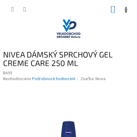
Přejít
NÁKUP
na
obsah
KOŠÍK
NIVEA DÁMSKÝ SPRCHOVÝ GEL
CREME CARE 250 ML
BA93
Průměrné
Neohodnoceno
Podrobnosti hodnocení
Značka:
Nivea
hodnocení
produktu
je
0,0
z
5
hvězdiček.