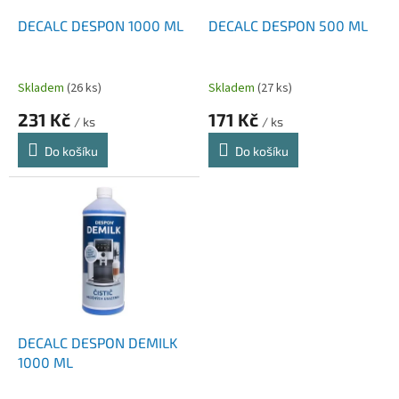
o
d
DECALC DESPON 1000 ML
DECALC DESPON 500 ML
u
k
t
Skladem
(26 ks)
Skladem
(27 ks)
ů
231 Kč
171 Kč
/ ks
/ ks
Do košíku
Do košíku
DECALC DESPON DEMILK
1000 ML