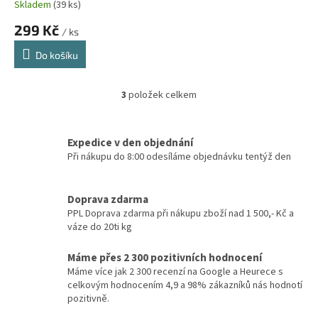
Skladem
(39 ks)
299 Kč
/ ks
Do košíku
3
položek celkem
O
v
l
á
Expedice v den objednání
d
Při nákupu do 8:00 odesíláme objednávku tentýž den
a
c
í
Doprava zdarma
p
PPL Doprava zdarma při nákupu zboží nad 1 500,- Kč a
r
váze do 20ti kg
v
k
Máme přes 2 300 pozitivních hodnocení
y
Máme více jak 2 300 recenzí na Google a Heurece s
v
celkovým hodnocením 4,9 a 98% zákazníků nás hodnotí
ý
pozitivně.
p
i