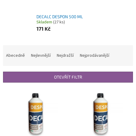
DECALC DESPON 500 ML
Skladem
(27 ks)
171 Kč
Ř
a
Abecedně
Nejlevnější
Nejdražší
Nejprodávanější
z
e
n
OTEVŘÍT FILTR
í
p
V
r
ý
o
p
d
i
u
s
k
p
t
r
ů