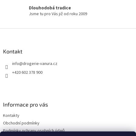
s
Dlouhodobá tradice
u
Jsme tu pro Vás již od roku 2009
Z
á
p
a
Kontakt
t
info
@
drogerie-vanura.cz
í
+420 602 378 900
Informace pro vás
Kontakty
Obchodní podmínky
Podmínky ochrany osobních údajů