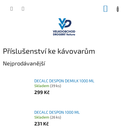
Přejít
NÁKUP
na
obsah
KOŠÍK
Příslušenství ke kávovarům
Nejprodávanější
DECALC DESPON DEMILK 1000 ML
Skladem
(39 ks)
299 Kč
DECALC DESPON 1000 ML
Skladem
(26 ks)
231 Kč