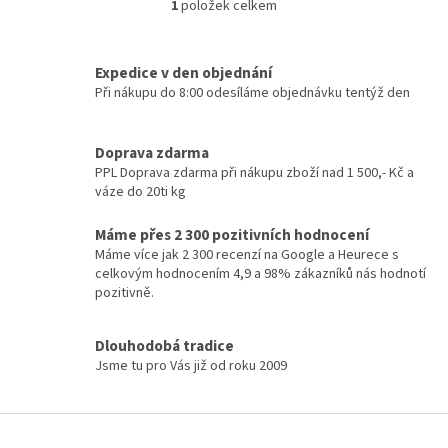
1
položek celkem
O
v
l
á
Expedice v den objednání
d
Při nákupu do 8:00 odesíláme objednávku tentýž den
a
c
í
Doprava zdarma
p
PPL Doprava zdarma při nákupu zboží nad 1 500,- Kč a
r
váze do 20ti kg
v
k
Máme přes 2 300 pozitivních hodnocení
y
Máme více jak 2 300 recenzí na Google a Heurece s
v
celkovým hodnocením 4,9 a 98% zákazníků nás hodnotí
ý
pozitivně.
p
i
s
Dlouhodobá tradice
u
Jsme tu pro Vás již od roku 2009
Z
á