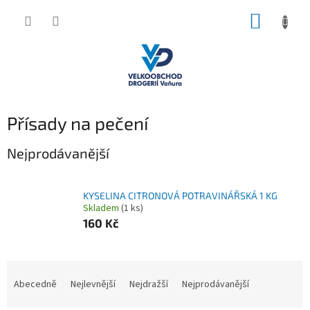
Přejít
NÁKUP
na
obsah
KOŠÍK
Přísady na pečení
Nejprodávanější
KYSELINA CITRONOVÁ POTRAVINÁŘSKÁ 1 KG
Skladem
(1 ks)
160 Kč
Ř
a
Abecedně
Nejlevnější
Nejdražší
Nejprodávanější
z