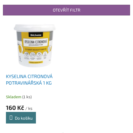
e
n
OTEVŘÍT FILTR
í
p
V
r
ý
o
p
d
i
u
s
k
p
t
r
ů
o
d
KYSELINA CITRONOVÁ
u
POTRAVINÁŘSKÁ 1 KG
k
t
Skladem
(1 ks)
ů
160 Kč
/ ks
Do košíku