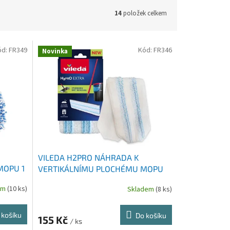
14
položek celkem
ód:
FR349
Kód:
FR346
Novinka
VILEDA H2PRO NÁHRADA K
MOPU 1
VERTIKÁLNÍMU PLOCHÉMU MOPU
175786 1 KS
em
(10 ks)
Skladem
(8 ks)
 košíku
Do košíku
155 Kč
/ ks