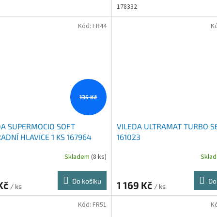
178332
Kód:
FR44
K
135 Kč
DA SUPERMOCIO SOFT
VILEDA ULTRAMAT TURBO S
ADNÍ HLAVICE 1 KS 167964
161023
Skladem
(8 ks)
Skla
Do košíku
Do
 Kč
1 169 Kč
/ ks
/ ks
Kód:
FR51
K