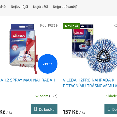
dně
Nejlevnější
Nejdražší
Nejprodávanější
Kód:
FR319
K
Novinka
219 Kč
DA 1.2 SPRAY MAX NÁHRADA 1
VILEDA H2PRO NÁHRADA K
ROTAČNÍMU TŘÁSŇOVÉMU 
KS 178330
Skladem
(1 ks)
Sklad
Do košíku
Do
 Kč
157 Kč
/ ks
/ ks