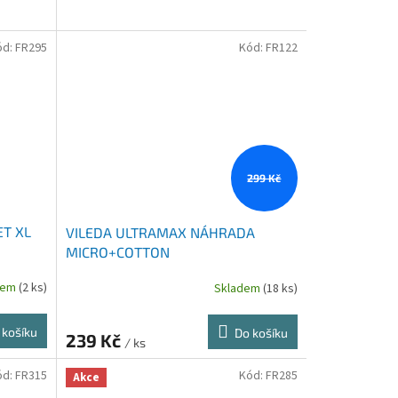
ód:
FR295
Kód:
FR122
299 Kč
ET XL
VILEDA ULTRAMAX NÁHRADA
MICRO+COTTON
dem
(2 ks)
Skladem
(18 ks)
 košíku
Do košíku
239 Kč
/ ks
ód:
FR315
Kód:
FR285
Akce