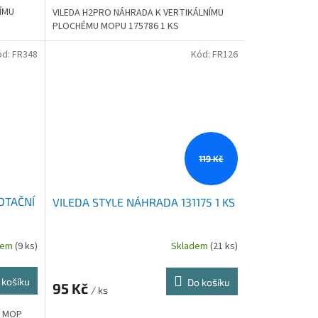
ÍMU
VILEDA H2PRO NÁHRADA K VERTIKÁLNÍMU
PLOCHÉMU MOPU 175786 1 KS
ód:
FR348
Kód:
FR126
119 Kč
OTAČNÍ
VILEDA STYLE NÁHRADA 131175 1 KS
dem
(9 ks)
Skladem
(21 ks)
 košíku
Do košíku
95 Kč
/ ks
Í MOP