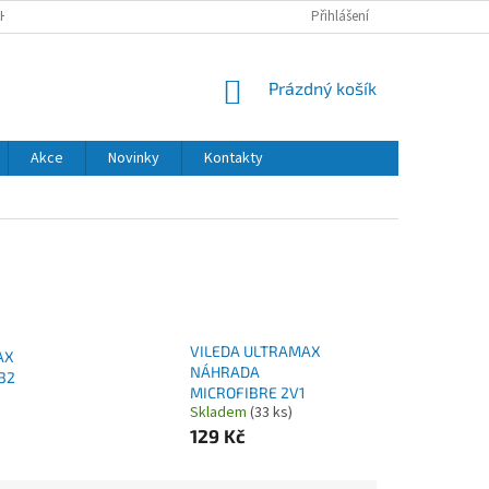
H ÚDAJŮ
DODACÍ A PLATEBNÍ PODMÍNKY
Přihlášení
NÁKUPNÍ
Prázdný košík
KOŠÍK
Akce
Novinky
Kontakty
VILEDA ULTRAMAX
AX
NÁHRADA
32
MICROFIBRE 2V1
Skladem
(33 ks)
129 Kč