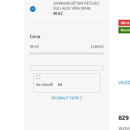
JOHNSONS DĚTSKÝ PEČUJÍCÍ
OLEJ ALOE VERA 500 ML
95 Kč
Akce
Novi
Cena
95
Kč
1169
Kč
VILE
Na skladě
14
ROZBALIT FILTR
829
VILED