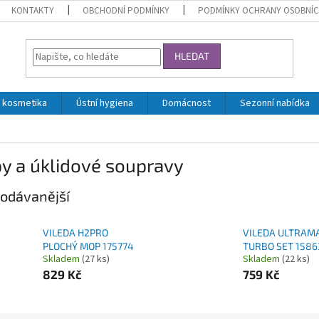
KONTAKTY
OBCHODNÍ PODMÍNKY
PODMÍNKY OCHRANY OSOBNÍC
HLEDAT
 kosmetika
Ústní hygiena
Domácnost
Sezonní nabídka
y a úklidové soupravy
odávanější
VILEDA H2PRO
VILEDA ULTRAM
PLOCHÝ MOP 175774
TURBO SET 1586
Skladem
(27 ks)
Skladem
(22 ks)
829 Kč
759 Kč