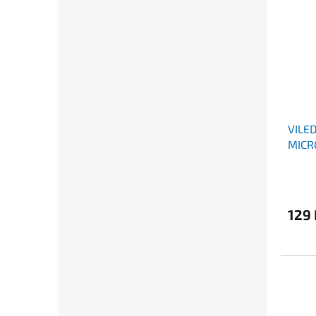
VILE
MICR
129