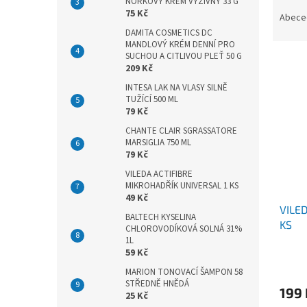
Ř
n
NORKOVÝ KRÉM VÝŽIVNÝ 33 G
75 Kč
a
e
Abece
z
l
DAMITA COSMETICS DC
MANDLOVÝ KRÉM DENNÍ PRO
e
SUCHOU A CITLIVOU PLEŤ 50 G
V
n
209 Kč
ý
í
INTESA LAK NA VLASY SILNĚ
p
p
TUŽÍCÍ 500 ML
i
r
79 Kč
s
o
CHANTE CLAIR SGRASSATORE
p
d
MARSIGLIA 750 ML
r
u
79 Kč
o
k
VILEDA ACTIFIBRE
d
t
MIKROHADŘÍK UNIVERSAL 1 KS
u
ů
49 Kč
VILE
k
BALTECH KYSELINA
KS
t
CHLOROVODÍKOVÁ SOLNÁ 31%
ů
1L
59 Kč
MARION TONOVACÍ ŠAMPON 58
STŘEDNĚ HNĚDÁ
199
25 Kč