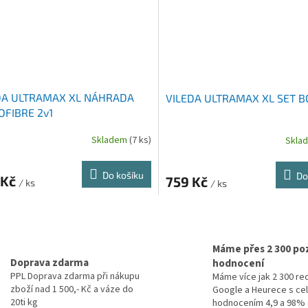
DA ULTRAMAX XL NÁHRADA
VILEDA ULTRAMAX XL SET B
OFIBRE 2v1
Skladem
(7 ks)
Skla
Do košíku
Do
 Kč
759 Kč
/ ks
/ ks
O
v
l
Máme přes 2 300 poz
á
Doprava zdarma
hodnocení
d
PPL Doprava zdarma při nákupu
Máme více jak 2 300 re
a
zboží nad 1 500,- Kč a váze do
Google a Heurece s c
c
20ti kg
hodnocením 4,9 a 98% 
í