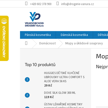
Přejít
+420 602 378 900
info@drogerie-vanura.cz
na
obsah
Pánská kosmetika
Dámská kosmetika
Dětská
Domů
Domácnost
Mopy a úklidové soupravy
P
Mop
o
s
Top 10 produktů
Nejpr
t
r
HUGGIES DĚTSKÉ VLHČENÉ
a
UBROUSKY ULTRA COMFORT S
ALOE VERA 56 KS
n
29 Kč
n
í
DOVE SILK GLOW 300 ML
119 Kč
p
a
ÚSTAV LÉKAŘSKÉ KOSMETIKY