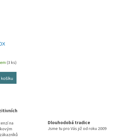
OX
dem
(3 ks)
 košíku
itivních
Dlouhodobá tradice
cenzí na
Jsme tu pro Vás již od roku 2009
elkovým
zákazníků