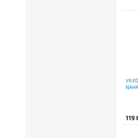
VILE
NÁHR
119