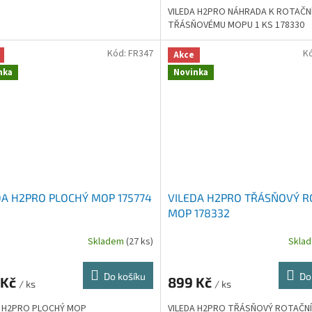
VILEDA H2PRO NÁHRADA K ROTAČN
TŘÁSŇOVÉMU MOPU 1 KS 178330
Kód:
FR347
K
Akce
nka
Novinka
DA H2PRO PLOCHÝ MOP 175774
VILEDA H2PRO TŘÁSŇOVÝ R
MOP 178332
Skladem
(27 ks)
Skla
Do košíku
Do
 Kč
899 Kč
/ ks
/ ks
A H2PRO PLOCHÝ MOP
VILEDA H2PRO TŘÁSŇOVÝ ROTAČN