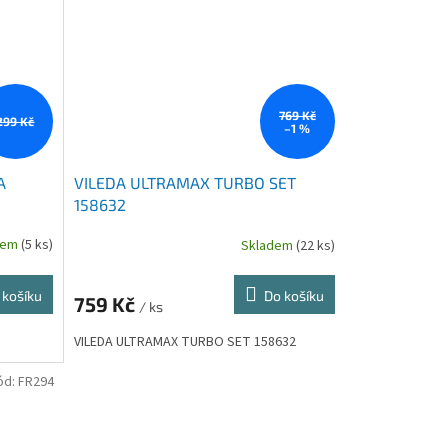
769 Kč
299 Kč
–1 %
A
VILEDA ULTRAMAX TURBO SET
158632
dem
(5 ks)
Skladem
(22 ks)
 košíku
Do košíku
759 Kč
/ ks
VILEDA ULTRAMAX TURBO SET 158632
ód:
FR294