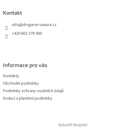
p
a
Kontakt
t
info
@
drogerie-vanura.cz
í
+420 602 378 900
Informace pro vás
Kontakty
Obchodní podmínky
Podmínky ochrany osobních údajů
Dodací a platební podmínky
Vytvořil Shoptet