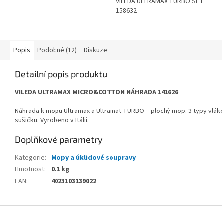
VILEDA ULTRAMAX TURBO SET
158632
Popis
Podobné (12)
Diskuze
Detailní popis produktu
VILEDA ULTRAMAX MICRO&COTTON NÁHRADA 141626
Náhrada k mopu Ultramax a Ultramat TURBO – plochý mop. 3 typy vláken 
sušičku. Vyrobeno v Itálii.
Doplňkové parametry
Kategorie
:
Mopy a úklidové soupravy
Hmotnost
:
0.1 kg
EAN
:
4023103139022
Z
á