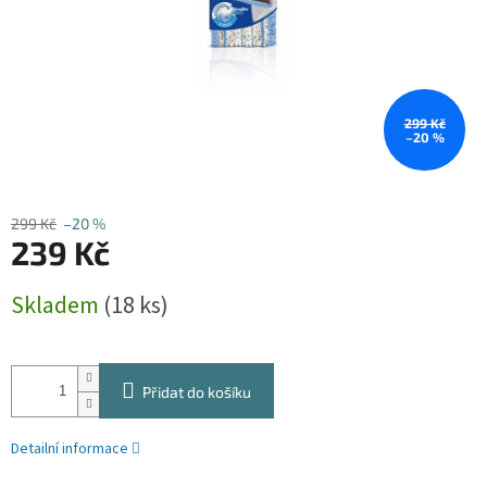
299 Kč
–20 %
299 Kč
–20 %
239 Kč
Měrná
Skladem
(18 ks)
cena:
Přidat do košíku
Detailní informace