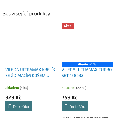
Související produkty
Akce
769 Kč
–1 %
VILEDA ULTRAMAX KBELÍK
VILEDA ULTRAMAX TURBO
SE ŽDÍMACÍM KOŠEM
SET 158632
157708
Skladem
(4 ks)
Skladem
(22 ks)
329 Kč
759 Kč
Do košíku
Do košíku