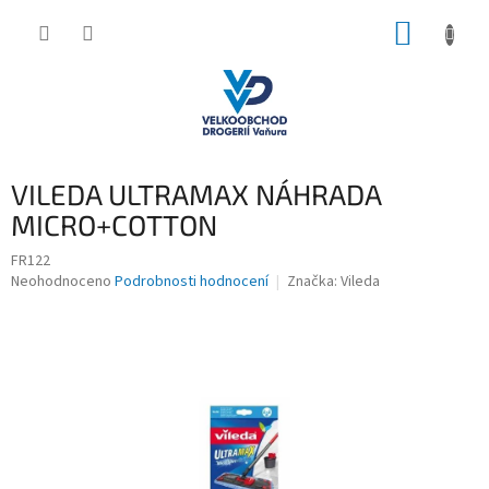
Přejít
NÁKUP
na
obsah
KOŠÍK
VILEDA ULTRAMAX NÁHRADA
MICRO+COTTON
FR122
Průměrné
Neohodnoceno
Podrobnosti hodnocení
Značka:
Vileda
hodnocení
produktu
je
0,0
z
5
hvězdiček.