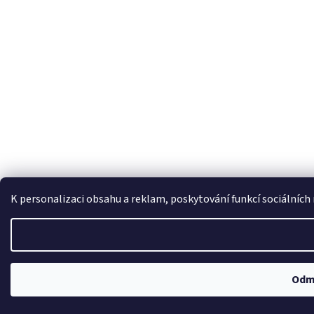
K personalizaci obsahu a reklam, poskytování funkcí sociálních
Odm