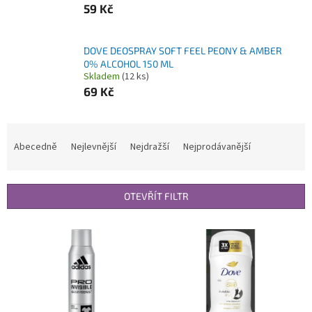
59 Kč
DOVE DEOSPRAY SOFT FEEL PEONY & AMBER
0% ALCOHOL 150 ML
Skladem
(12 ks)
69 Kč
Ř
a
Abecedně
Nejlevnější
Nejdražší
Nejprodávanější
z
e
n
OTEVŘÍT FILTR
í
p
V
r
ý
o
p
d
i
u
s
k
p