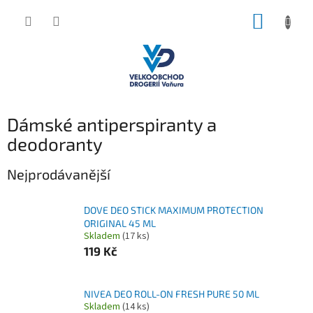
Přejít
NÁKUP
na
obsah
KOŠÍK
Dámské antiperspiranty a
deodoranty
Nejprodávanější
DOVE DEO STICK MAXIMUM PROTECTION
ORIGINAL 45 ML
Skladem
(17 ks)
119 Kč
NIVEA DEO ROLL-ON FRESH PURE 50 ML
Skladem
(14 ks)