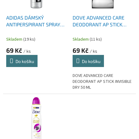
t
r
ů
o
d
ADIDAS DÁMSKÝ
DOVE ADVANCED CARE
u
ANTIPERSPIRANT SPRAY
DEODORANT AP STICK
k
PRO INVISIBLE 150 ML
INVISIBLE DRY 50 ML
t
Skladem
(19 ks)
Skladem
(11 ks)
ů
69 Kč
69 Kč
/ ks
/ ks
Do košíku
Do košíku
DOVE ADVANCED CARE
DEODORANT AP STICK INVISIBLE
DRY 50 ML