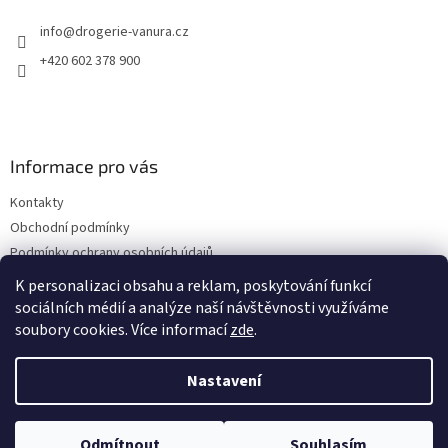
t
info
@
drogerie-vanura.cz
í
+420 602 378 900
Informace pro vás
Kontakty
Obchodní podmínky
Podmínky ochrany osobních údajů
Dodací a platební podmínky
K personalizaci obsahu a reklam, poskytování funkcí
sociálních médií a analýze naší návštěvnosti využíváme
soubory cookies. Více informací
zde
.
Vytvořil Shoptet
Nastavení
Copyright 2026
drogerie-vanura.cz
. Všechna práva vyhrazena.
Odmítnout
Souhlasím
Upravit nastavení cookies