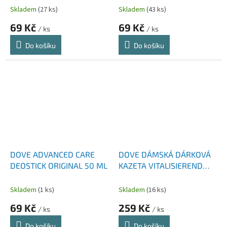
LEMONGRASS 150 ML
Skladem
(27 ks)
Skladem
(43 ks)
69 Kč
69 Kč
/ ks
/ ks
Do košíku
Do košíku
DOVE ADVANCED CARE
DOVE DÁMSKÁ DÁRKOVÁ
DEOSTICK ORIGINAL 50 ML
KAZETA VITALISIEREND
TĚLOVÉ MLÉKO 400 ML +
DEOSPRAY 150 ML +
Skladem
(1 ks)
Skladem
(16 ks)
SPRCHOVÝ GEL 250 ML
69 Kč
259 Kč
/ ks
/ ks
Do košíku
Do košíku