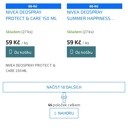
65 Kč
65 Kč
NIVEA DEOSPRAY
NIVEA DEOSPRAY
PROTECT & CARE 150 ML
SUMMER HAPPINESS
FRESH 0% 150 ML
Skladem
(27 ks)
Skladem
(27 ks)
59 Kč
59 Kč
/ ks
/ ks
Do košíku
Do košíku
NIVEA DEOSPRAY PROTECT &
CARE 150 ML
NAČÍST 18 DALŠÍCH
S
1
2
t
O
r
66
položek celkem
v
á
l
NAHORU
n
á
k
d
o