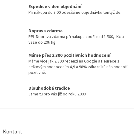
v
a
á
Expedice v den objednání
c
n
í
Při nákupu do 8:00 odesíláme objednávku tentýž den
í
p
r
v
Doprava zdarma
k
PPL Doprava zdarma při nákupu zboží nad 1 500,- Kč a
y
váze do 20ti kg
v
ý
Máme přes 2 300 pozitivních hodnocení
p
Máme více jak 2 300 recenzí na Google a Heurece s
i
celkovým hodnocením 4,9 a 98% zákazníků nás hodnotí
s
pozitivně.
u
Dlouhodobá tradice
Jsme tu pro Vás již od roku 2009
Z
á
p
a
Kontakt