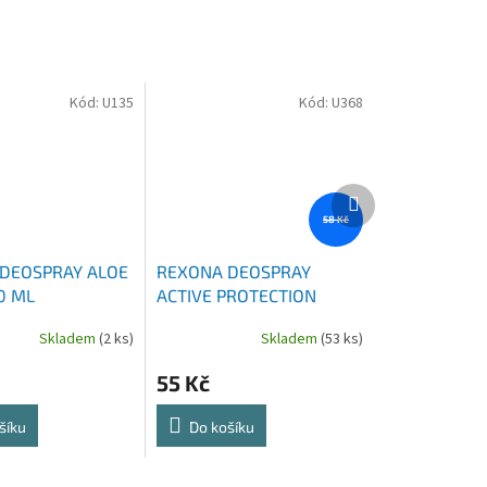
Kód:
U135
Kód:
U368
Další
produkt
58 Kč
DEOSPRAY ALOE
REXONA DEOSPRAY
0 ML
ACTIVE PROTECTION
FRESH 150 ML
Skladem
(2 ks)
Skladem
(53 ks)
55 Kč
šíku
Do košíku