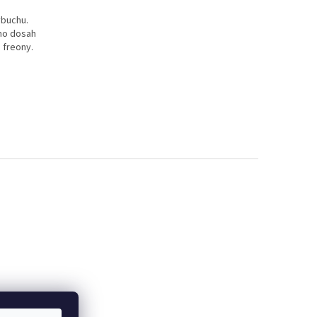
ýbuchu.
mo dosah
 freony.