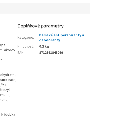
Doplňkové parametry
Dámské antiperspiranty a
Kategorie
:
deodoranty
ky s
Hmotnost
:
0.2 kg
ými akordy
EAN
:
8712561845069
vou
rohydrate,
lsuccinate,
m/Ma
Benzyl
umarin,
onene,
a. Nádobka