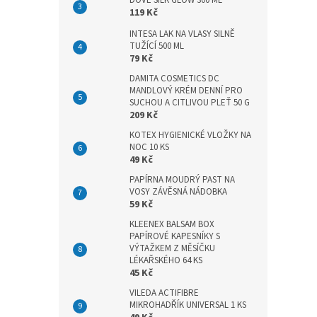
DOVE SILK GLOW 300 ML
n
119 Kč
e
l
INTESA LAK NA VLASY SILNĚ
TUŽÍCÍ 500 ML
79 Kč
DAMITA COSMETICS DC
MANDLOVÝ KRÉM DENNÍ PRO
SUCHOU A CITLIVOU PLEŤ 50 G
209 Kč
KOTEX HYGIENICKÉ VLOŽKY NA
NOC 10 KS
49 Kč
PAPÍRNA MOUDRÝ PAST NA
VOSY ZÁVĚSNÁ NÁDOBKA
59 Kč
KLEENEX BALSAM BOX
PAPÍROVÉ KAPESNÍKY S
VÝTAŽKEM Z MĚSÍČKU
LÉKAŘSKÉHO 64 KS
45 Kč
VILEDA ACTIFIBRE
MIKROHADŘÍK UNIVERSAL 1 KS