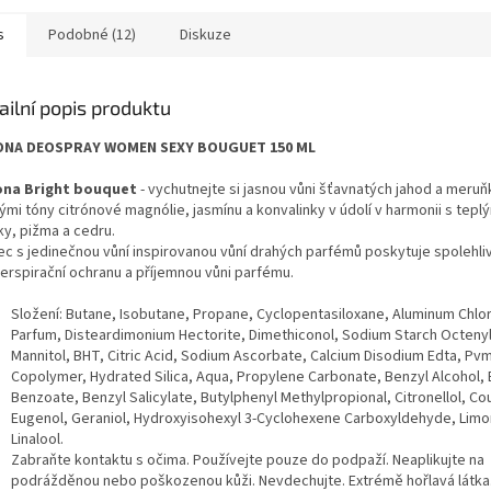
s
Podobné (12)
Diskuze
ailní popis produktu
ONA DEOSPRAY WOMEN SEXY BOUGUET 150 ML
na Bright bouquet
- vychutnejte si jasnou vůni šťavnatých jahod a meruň
ými tóny citrónové magnólie, jasmínu a konvalinky v údolí v harmonii s tepl
ky, pižma a cedru.
ec s jedinečnou vůní inspirovanou vůní drahých parfémů poskytuje spolehli
perspirační ochranu a příjemnou vůni parfému.
Složení: Butane, Isobutane, Propane, Cyclopentasiloxane, Aluminum Chlo
Parfum, Disteardimonium Hectorite, Dimethiconol, Sodium Starch Octeny
Mannitol, BHT, Citric Acid, Sodium Ascorbate, Calcium Disodium Edta, Pv
Copolymer, Hydrated Silica, Aqua, Propylene Carbonate, Benzyl Alcohol, 
Benzoate, Benzyl Salicylate, Butylphenyl Methylpropional, Citronellol, Co
Eugenol, Geraniol, Hydroxyisohexyl 3-Cyclohexene Carboxyldehyde, Lim
Linalool.
Zabraňte kontaktu s očima. Používejte pouze do podpaží. Neaplikujte na
podrážděnou nebo poškozenou kůži. Nevdechujte. Extrémě hořlavá látk