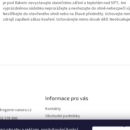
je pod tlakem: nevystavujte slunečnímu záření a teplotám nad 50°C. Ani
vyprázdněnou nádobku neprorážejte a nevhazujte do ohně-nebezpečí v
Nestříkejte do otevřeného ohně nebo na žhavé předměty. Uchovejte mi
zdrojů zapálení-zákaz kouření. Uchovávejte mimo dosah dětí. Neobsahuje
Informace pro vás
Kontakty
drogerie-vanura.cz
Obchodní podmínky
02 378 900
Podmínky ochrany osobních
údajů
aci obsahu a reklam, poskytování funkcí