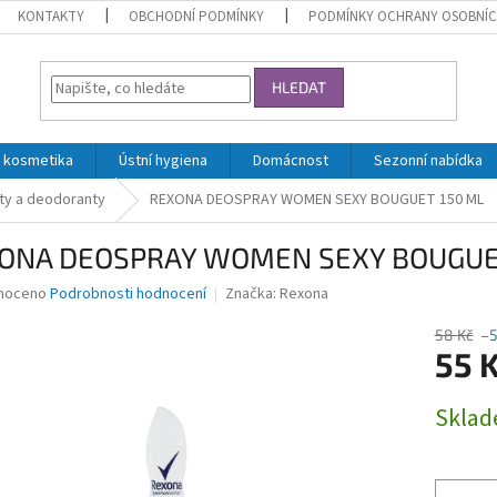
KONTAKTY
OBCHODNÍ PODMÍNKY
PODMÍNKY OCHRANY OSOBNÍC
HLEDAT
 kosmetika
Ústní hygiena
Domácnost
Sezonní nabídka
ty a deodoranty
REXONA DEOSPRAY WOMEN SEXY BOUGUET 150 ML
ONA DEOSPRAY WOMEN SEXY BOUGUE
né
noceno
Podrobnosti hodnocení
Značka:
Rexona
ní
u
58 Kč
–
55 
Měrná
Skla
cena:
ek.