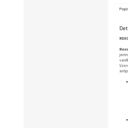
Popi
Det
REX
Rexo
jemn
vanil
Vzor
anti