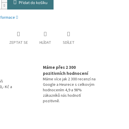
Přidat do košíku
informace
ZEPTAT SE
HLÍDAT
SDÍLET
Máme přes 2 300
pozitivních hodnocení
Máme více jak 2 300 recenzí na
ři
Google a Heurece s celkovým
,- Kč a
hodnocením 4,9 a 98%
zákazníků nás hodnotí
pozitivně.