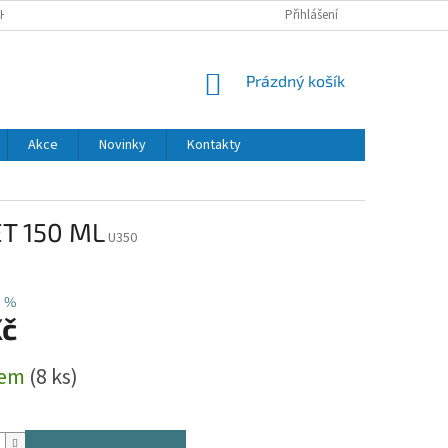
H ÚDAJŮ
DODACÍ A PLATEBNÍ PODMÍNKY
Přihlášení
NÁKUPNÍ
Prázdný košík
KOŠÍK
Akce
Novinky
Kontakty
T 150 ML
U350
5 %
Kč
dem
(8 ks)