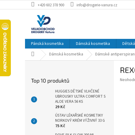
Přejít
+420 602 378 900
info@drogerie-vanura.cz
na
obsah
Pánská kosmetika
Dámská kosmetika
Dětská
Domů
Dámská kosmetika
Dámské antiperspiran
P
REX
o
s
Průměr
Neohod
Top 10 produktů
t
hodnoce
r
produkt
HUGGIES DĚTSKÉ VLHČENÉ
a
UBROUSKY ULTRA COMFORT S
je
ALOE VERA 56 KS
0,0
n
29 Kč
z
n
5
ÚSTAV LÉKAŘSKÉ KOSMETIKY
í
hvězdič
NORKOVÝ KRÉM VÝŽIVNÝ 33 G
p
75 Kč
a