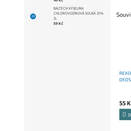
49 Kč
BALTECH KYSELINA
Souvi
CHLOROVODÍKOVÁ SOLNÁ 31%
1L
59 Kč
REXO
DEOST
BLAC
55 K
D