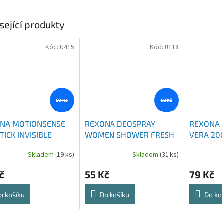
sející produkty
Kód:
U415
Kód:
U118
60 Kč
58 Kč
NA MOTIONSENSE
REXONA DEOSPRAY
REXONA 
ICK INVISIBLE
WOMEN SHOWER FRESH
VERA 20
K & WHITE 40 ML
150 ML
Skladem
(19 ks)
Skladem
(31 ks)
č
55 Kč
79 Kč
o košíku
Do košíku
Do ko