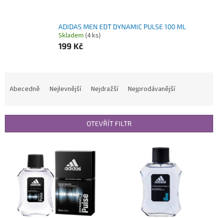
ADIDAS MEN EDT DYNAMIC PULSE 100 ML
Skladem
(4 ks)
199 Kč
Ř
a
Abecedně
Nejlevnější
Nejdražší
Nejprodávanější
z
e
n
OTEVŘÍT FILTR
í
p
V
r
ý
o
p
d
i
u
s
k
p
t
r
ů