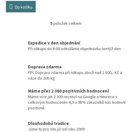
Do košíku
5
položek celkem
O
v
l
á
Expedice v den objednání
d
Při nákupu do 8:00 odesíláme objednávku tentýž den
a
c
í
Doprava zdarma
p
PPL Doprava zdarma při nákupu zboží nad 1 500,- Kč a
r
váze do 20ti kg
v
k
Máme přes 2 300 pozitivních hodnocení
y
Máme více jak 2 300 recenzí na Google a Heurece s
v
celkovým hodnocením 4,9 a 98% zákazníků nás hodnotí
ý
pozitivně.
p
i
s
Dlouhodobá tradice
u
Jsme tu pro Vás již od roku 2009