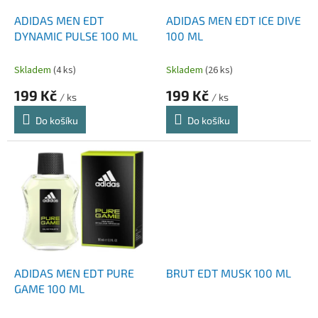
o
d
ADIDAS MEN EDT
ADIDAS MEN EDT ICE DIVE
u
DYNAMIC PULSE 100 ML
100 ML
k
t
Skladem
(4 ks)
Skladem
(26 ks)
ů
199 Kč
199 Kč
/ ks
/ ks
Do košíku
Do košíku
ADIDAS MEN EDT PURE
BRUT EDT MUSK 100 ML
GAME 100 ML