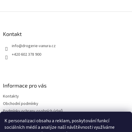
Z
á
p
a
Kontakt
t
info
@
drogerie-vanura.cz
í
+420 602 378 900
Informace pro vás
Kontakty
Obchodní podmínky
Podmínky ochrany osobních údajů
Dodací a platební podmínky
K personalizaci obsahu a reklam, poskytování funkcí
sociálních médií a analýze naší návštěvnosti využíváme