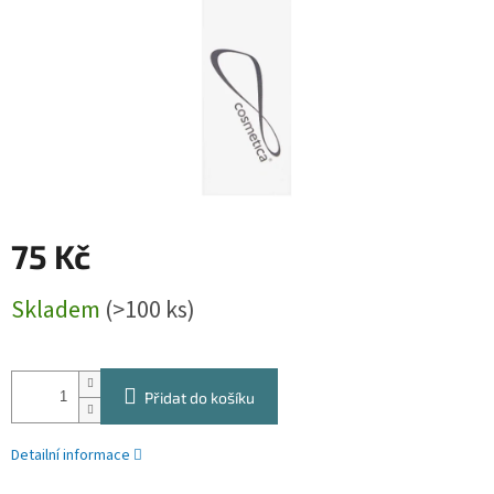
75 Kč
Měrná
Skladem
(>100 ks)
cena:
Přidat do košíku
Detailní informace