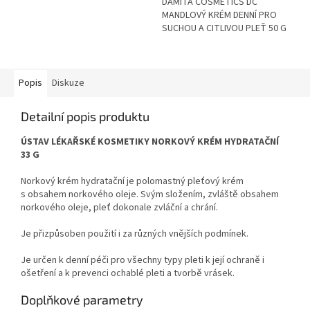
DAMITA COSMETICS DC
MANDLOVÝ KRÉM DENNÍ PRO
SUCHOU A CITLIVOU PLEŤ 50 G
Popis
Diskuze
Detailní popis produktu
ÚSTAV LÉKAŘSKÉ KOSMETIKY NORKOVÝ KRÉM HYDRATAČNÍ
33 G
Norkový krém hydratační je polomastný pleťový krém
s obsahem norkového oleje. Svým složením, zvláště obsahem
norkového oleje, pleť dokonale zvláční a chrání.
Je přizpůsoben použití i za různých vnějších podmínek.
Je určen k denní péči pro všechny typy pleti k její ochraně i
ošetření a k prevenci ochablé pleti a tvorbě vrásek.
Doplňkové parametry