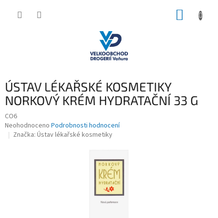
Přejít
NÁKUP
na
obsah
KOŠÍK
ÚSTAV LÉKAŘSKÉ KOSMETIKY
NORKOVÝ KRÉM HYDRATAČNÍ 33 G
CO6
Průměrné
Neohodnoceno
Podrobnosti hodnocení
hodnocení
Značka:
Ústav lékařské kosmetiky
produktu
je
0,0
z
5
hvězdiček.