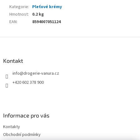
Kategorie
:
Pleťové krémy
Hmotnost
:
0.2 kg
EAN
:
8594007051124
Z
á
p
a
Kontakt
t
info
@
drogerie-vanura.cz
í
+420 602 378 900
Informace pro vás
Kontakty
Obchodní podmínky