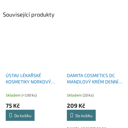
Související produkty
ÚSTAV LÉKAŘSKÉ
DAMITA COSMETICS DC
KOSMETIKY NORKOVÝ
MANDLOVÝ KRÉM DENNÍ
KRÉM VÝŽIVNÝ 33 G
PRO SUCHOU A CITLIVOU
PLEŤ 50 G
Skladem
(>100 ks)
Skladem
(20 ks)
75 Kč
209 Kč
Do košíku
Do košíku