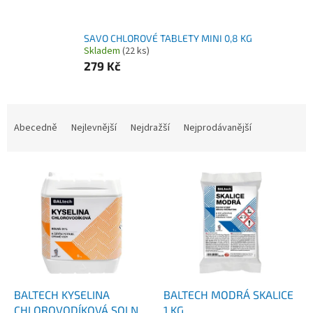
l
SAVO CHLOROVÉ TABLETY MINI 0,8 KG
Skladem
(22 ks)
279 Kč
Ř
a
Abecedně
Nejlevnější
Nejdražší
Nejprodávanější
z
e
V
n
ý
í
p
p
i
r
s
o
p
d
r
u
o
k
d
t
BALTECH KYSELINA
BALTECH MODRÁ SKALICE
u
ů
CHLOROVODÍKOVÁ SOLNÁ
1 KG