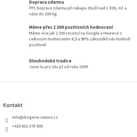
í
Doprava zdarma
p
PPL Doprava zdarma při nákupu zboží nad 1 500,- Kč a
r
váze do 20ti kg
v
k
Máme přes 2 300 pozitivních hodnocení
y
Máme více jak 2 300 recenzí na Google a Heurece s
v
celkovým hodnocením 4,9 a 98% zákazníků nás hodnotí
ý
pozitivně.
p
i
s
Dlouhodobá tradice
u
Jsme tu pro Vás již od roku 2009
Z
á
p
a
Kontakt
t
info
@
drogerie-vanura.cz
í
+420 602 378 900