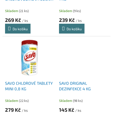
k
31% 5 L
t
Skladem
(21 ks)
Skladem
(9 ks)
ů
269 Kč
239 Kč
/ ks
/ ks
Do košíku
Do košíku
SAVO CHLOROVÉ TABLETY
SAVO ORIGINAL
MINI 0,8 KG
DEZINFEKCE 4 KG
Skladem
(22 ks)
Skladem
(98 ks)
279 Kč
145 Kč
/ ks
/ ks