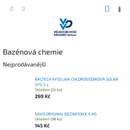
Přejít
NÁKUP
na
obsah
KOŠÍK
P
Bazénová chemie
o
s
Nejprodávanější
t
r
BALTECH KYSELINA CHLOROVODÍKOVÁ SOLNÁ
a
31% 5 L
n
Skladem
(21 ks)
n
269 Kč
í
p
a
SAVO ORIGINAL DEZINFEKCE 4 KG
Skladem
(98 ks)
n
145 Kč
e