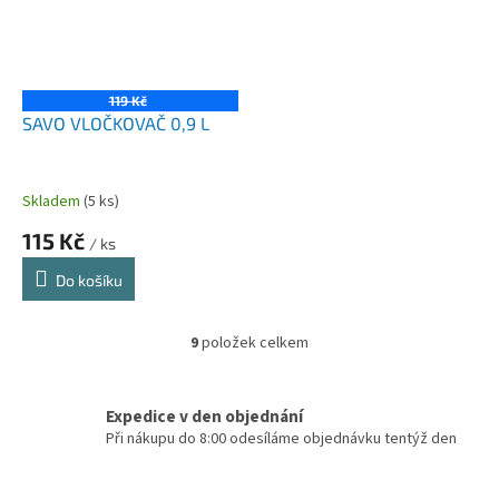
119 Kč
SAVO VLOČKOVAČ 0,9 L
Skladem
(5 ks)
115 Kč
/ ks
Do košíku
9
položek celkem
O
v
l
á
Expedice v den objednání
d
Při nákupu do 8:00 odesíláme objednávku tentýž den
a
c