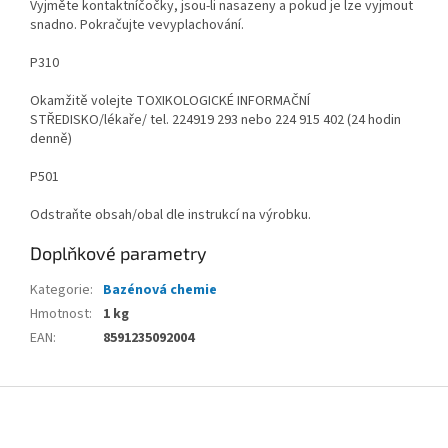
Vyjměte kontaktníčočky, jsou-li nasazeny a pokud je lze vyjmout
snadno. Pokračujte vevyplachování.
P310
Okamžitě volejte TOXIKOLOGICKÉ INFORMAČNÍ
STŘEDISKO/lékaře/ tel. 224919 293 nebo 224 915 402 (24 hodin
denně)
P501
Odstraňte obsah/obal dle instrukcí na výrobku.
Doplňkové parametry
Kategorie
:
Bazénová chemie
Hmotnost
:
1 kg
EAN
:
8591235092004
Z
á
p