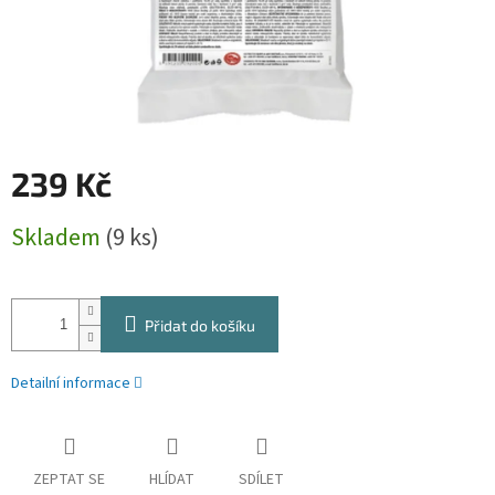
239 Kč
Měrná
Skladem
(9 ks)
cena:
Přidat do košíku
Detailní informace
ZEPTAT SE
HLÍDAT
SDÍLET