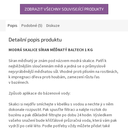
ZOBRAZIT VŠECHNY SOUVISEJÍCÍ PRODUKTY
Popis
Podobné (5)
Diskuze
Detailní popis produktu
MODRÁ SKALICE SÍRAN MĚĎNATÝ BALTECH 1 KG
Síran měďnatý je znám pod názvem modrá skalice. Patří k
nejběžnějším sloučeninám mědi a jedná se o průmyslově
nejvyráběnější měďnatou sůl. Vhodné proti plísním na rostlinách,
k impregnaci dřeva proti houbám, zamezení růstu řas
v bazénech.
Způsob aplikace do bázenové vody:
Skalici si nejdřív smíchejte v kbelíku s vodou a nechte ji v něm
dokonale rozpustit. Pak spusťte filtraci a nalijte roztok do
bazénu a pak důkladně filtrujte po dobu 24 hodin. Výsledkem
vašeho snažení bude křišťálové průzračná voda, která vám pak
vydrží po celé léto. Podle potřeby vždy můžete přidat také