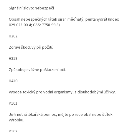
Signální slovo: Nebezpečí
Obsah nebezpečných látek síran měďnatý, pentahydrát (Index:
029-023-00-4; CAS: 7758-99-8)
H302
Zdraví škodlivý při požití.
H318
Způsobuje vážné poškození očí.
H410
Vysoce toxický pro vodní organismy, s dlouhodobými účinky.
P101
Je-li nutná lékařská pomoc, mějte po ruce obal nebo štítek
výrobku.
P102