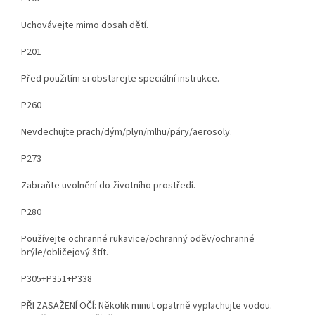
Uchovávejte mimo dosah dětí.
P201
Před použitím si obstarejte speciální instrukce.
P260
Nevdechujte prach/dým/plyn/mlhu/páry/aerosoly.
P273
Zabraňte uvolnění do životního prostředí.
P280
Používejte ochranné rukavice/ochranný oděv/ochranné
brýle/obličejový štít.
P305+P351+P338
PŘI ZASAŽENÍ OČÍ: Několik minut opatrně vyplachujte vodou.