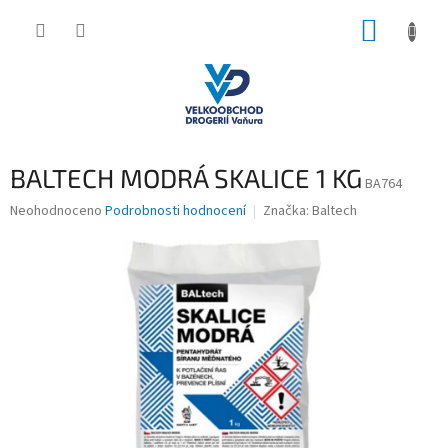
Přejít
NÁKUP
na
obsah
KOŠÍK
BALTECH MODRÁ SKALICE 1 KG
BA764
Průměrné
Neohodnoceno
Podrobnosti hodnocení
Značka:
Baltech
hodnocení
produktu
je
0,0
z
5
hvězdiček.