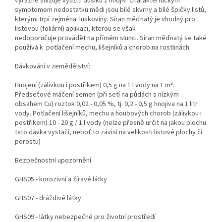
výrazně snižuje využití dusíku z hnojiv. Charakteritickým
symptomem nedostatku mědi jsou bílé skvrny a bílé špičky listů,
kterými trpí zejména luskoviny. Síran měďnatý je vhodný pro
listovou (foliární) aplikaci, kterou se však
nedoporučuje provádět na přímém slunci. Síran měďnatý se také
používá k potlačení mechu, lišejníků a chorob na rostlinách.
Dávkování v zemědělství:
Hnojení (zálivkou i postřikem) 0,5 g na 1 l vody na 1 m².
Předseťové máčení semen (při setí na půdách s nízkým
obsahem Cu) roztok 0,02 - 0,05 %, tj. 0,2 - 0,5 g hnojiva na 1 litr
vody. Potlačení lišejníků, mechu a houbových chorob (zálivkou i
postřikem) 10 - 20 g / 1 l vody (nelze přesně určit na jakou plochu
tato dávka vystačí, neboť to závisí na velikosti listové plochy či
porostu)
Bezpečnostní upozornění
GHS05 - korozivní a žíravé látky
GHS07 - dráždivé látky
GHS09 - látky nebezpečné pro životní prostředí