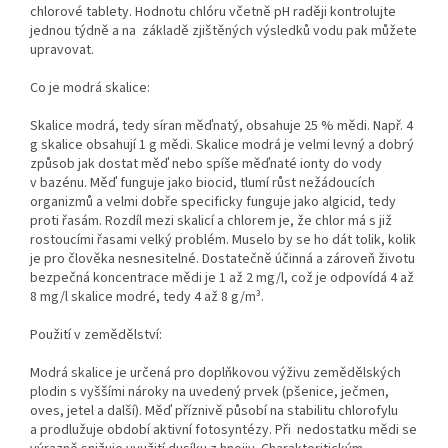
chlorové tablety. Hodnotu chlóru včetně pH raději kontrolujte
jednou týdně a na základě zjištěných výsledků vodu pak můžete
upravovat.
Co je modrá skalice:
Skalice modrá, tedy síran měďnatý, obsahuje 25 % mědi. Např. 4
g skalice obsahují 1 g mědi. Skalice modrá je velmi levný a dobrý
způsob jak dostat měď nebo spíše měďnaté ionty do vody
v bazénu. Měď funguje jako biocid, tlumí růst nežádoucích
organizmů a velmi dobře specificky funguje jako algicid, tedy
proti řasám. Rozdíl mezi skalicí a chlorem je, že chlor má s již
rostoucími řasami velký problém. Muselo by se ho dát tolik, kolik
je pro člověka nesnesitelné. Dostatečně účinná a zároveň životu
bezpečná koncentrace mědi je 1 až 2 mg/l, což je odpovídá 4 až
8 mg/l skalice modré, tedy 4 až 8 g/m³.
Použití v zemědělství:
Modrá skalice je určená pro doplňkovou výživu zemědělských
plodin s vyššími nároky na uvedený prvek (pšenice, ječmen,
oves, jetel a další). Měď příznivě působí na stabilitu chlorofylu
a prodlužuje období aktivní fotosyntézy. Při nedostatku mědi se