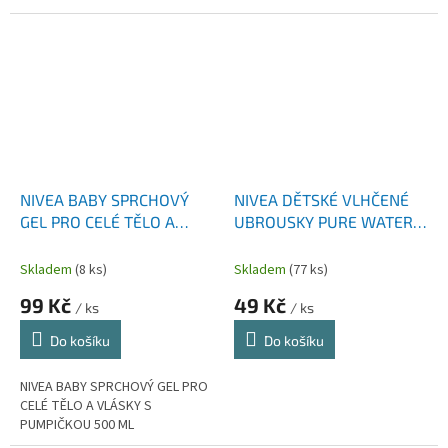
NIVEA BABY SPRCHOVÝ
NIVEA DĚTSKÉ VLHČENÉ
GEL PRO CELÉ TĚLO A
UBROUSKY PURE WATER
VLÁSKY S PUMPIČKOU 500
57 KS
ML
Skladem
(8 ks)
Skladem
(77 ks)
99 Kč
49 Kč
/ ks
/ ks
Do košíku
Do košíku
NIVEA BABY SPRCHOVÝ GEL PRO
CELÉ TĚLO A VLÁSKY S
PUMPIČKOU 500 ML