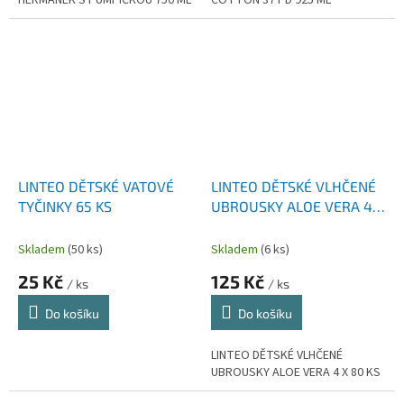
HEŘMÁNEK S PUMPIČKOU 750 ML
COTTON 37 PD 925 ML
LINTEO DĚTSKÉ VATOVÉ
LINTEO DĚTSKÉ VLHČENÉ
TYČINKY 65 KS
UBROUSKY ALOE VERA 4 X
80 KS
Skladem
(50 ks)
Skladem
(6 ks)
25 Kč
125 Kč
/ ks
/ ks
Do košíku
Do košíku
LINTEO DĚTSKÉ VLHČENÉ
UBROUSKY ALOE VERA 4 X 80 KS