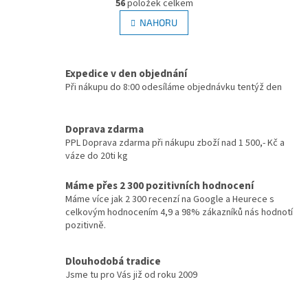
r
56
položek celkem
v
á
l
NAHORU
n
á
k
d
o
v
a
á
Expedice v den objednání
c
n
í
Při nákupu do 8:00 odesíláme objednávku tentýž den
í
p
r
v
Doprava zdarma
k
PPL Doprava zdarma při nákupu zboží nad 1 500,- Kč a
y
váze do 20ti kg
v
ý
Máme přes 2 300 pozitivních hodnocení
p
Máme více jak 2 300 recenzí na Google a Heurece s
i
celkovým hodnocením 4,9 a 98% zákazníků nás hodnotí
s
pozitivně.
u
Dlouhodobá tradice
Jsme tu pro Vás již od roku 2009