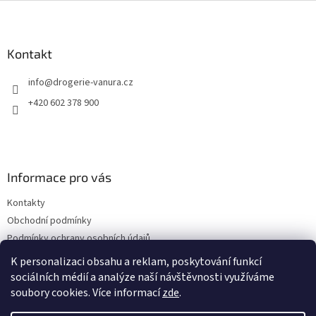
Z
á
p
a
Kontakt
t
info
@
drogerie-vanura.cz
í
+420 602 378 900
Informace pro vás
Kontakty
Obchodní podmínky
Podmínky ochrany osobních údajů
Dodací a platební podmínky
K personalizaci obsahu a reklam, poskytování funkcí
sociálních médií a analýze naší návštěvnosti využíváme
soubory cookies. Více informací
zde
.