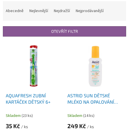
Ř
a
Abecedně
Nejlevnější
Nejdražší
Nejprodávanější
z
e
n
OTEVŘÍT FILTR
í
p
V
r
ý
o
p
d
i
u
s
k
p
t
r
ů
o
d
AQUAFRESH ZUBNÍ
ASTRID SUN DĚTSKÉ
u
KARTÁČEK DĚTSKÝ 6+
MLÉKO NA OPALOVÁNÍ
k
SENSITIVE SPRAY SPF50+
t
150 ML
Skladem
(23 ks)
Skladem
(14 ks)
ů
35 Kč
249 Kč
/ ks
/ ks