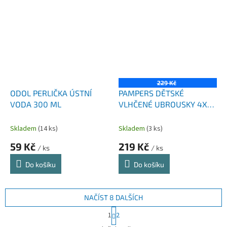
229 Kč
ODOL PERLIČKA ÚSTNÍ
PAMPERS DĚTSKÉ
VODA 300 ML
VLHČENÉ UBROUSKY 4X46
KS NEW BORN
Skladem
(14 ks)
Skladem
(3 ks)
59 Kč
219 Kč
/ ks
/ ks
Do košíku
Do košíku
NAČÍST 8 DALŠÍCH
S
1
2
t
O