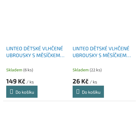
LINTEO DĚTSKÉ VLHČENÉ
LINTEO DĚTSKÉ VLHČENÉ
UBROUSKY S MĚSÍČKEM
UBROUSKY S MĚSÍČKEM
LÉKAŘSKÝM 5X72 KS
LÉKAŘSKÝM 72 KS
Skladem
(6 ks)
Skladem
(22 ks)
149 Kč
26 Kč
/ ks
/ ks
Do košíku
Do košíku