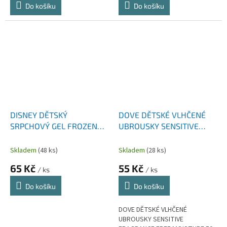
Do košíku
Do košíku
DISNEY DĚTSKÝ
DOVE DĚTSKÉ VLHČENÉ
SRPCHOVÝ GEL FROZEN
UBROUSKY SENSITIVE
750 ML
FRAGRANCE FREE
MOISTURE 50 KS
Skladem
(48 ks)
Skladem
(28 ks)
65 Kč
55 Kč
/ ks
/ ks
Do košíku
Do košíku
DOVE DĚTSKÉ VLHČENÉ
UBROUSKY SENSITIVE