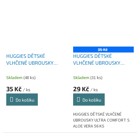
35 Kč
HUGGIES DĚTSKÉ
HUGGIES DĚTSKÉ
VLHČENÉ UBROUSKY
VLHČENÉ UBROUSKY
NATURAL CARE S VÝTAŽKY
ULTRA COMFORT S ALOE
Z ALOE VERA 56 KS
VERA 56 KS
Skladem
(48 ks)
Skladem
(31 ks)
35 Kč
29 Kč
/ ks
/ ks
Do košíku
Do košíku
HUGGIES DĚTSKÉ VLHČENÉ
UBROUSKY ULTRA COMFORT S
ALOE VERA 56 KS