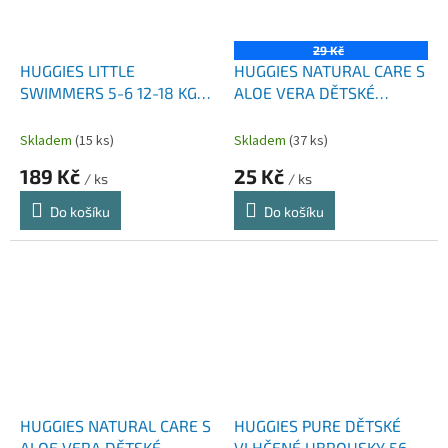
29 Kč
HUGGIES LITTLE
HUGGIES NATURAL CARE S
SWIMMERS 5-6 12-18 KG 11
ALOE VERA DĚTSKÉ
KS
VLHČENÉ UBROUSKY 48
KS
Skladem
(15 ks)
Skladem
(37 ks)
189 Kč
25 Kč
/ ks
/ ks
Do košíku
Do košíku
HUGGIES NATURAL CARE S
HUGGIES PURE DĚTSKÉ
ALOE VERA DĚTSKÉ
VLHČENÉ UBROUSKY 56