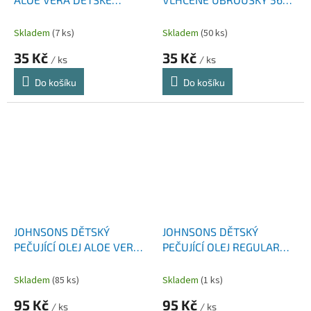
VLHČENÉ UBROUSKY 56
KS
KS
Skladem
(7 ks)
Skladem
(50 ks)
35 Kč
35 Kč
/ ks
/ ks
Do košíku
Do košíku
JOHNSONS DĚTSKÝ
JOHNSONS DĚTSKÝ
PEČUJÍCÍ OLEJ ALOE VERA
PEČUJÍCÍ OLEJ REGULAR
500 ML
500 ML
Skladem
(85 ks)
Skladem
(1 ks)
95 Kč
95 Kč
/ ks
/ ks