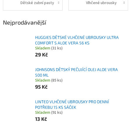
Dětské zubní pasty
Vlhčené ubrousky
Nejprodávanější
HUGGIES DĚTSKÉ VLHČENÉ UBROUSKY ULTRA
COMFORT S ALOE VERA 56 KS
Skladem
(31 ks)
29 Kč
JOHNSONS DĚTSKÝ PEČUJÍCÍ OLEJ ALOE VERA
500 ML
Skladem
(85 ks)
95 Kč
LINTEO VLHČENÉ UBROUSKY PRO DENNÍ
POTŘEBU 15 KS SÁČEK
Skladem
(91 ks)
13 Kč