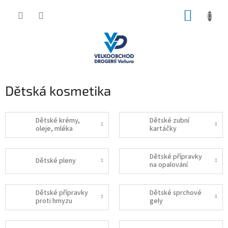
Přejít
NÁKUP
na
obsah
KOŠÍK
Dětská kosmetika
Dětské krémy,
Dětské zubní
oleje, mléka
kartáčky
Dětské přípravky
Dětské pleny
na opalování
Dětské přípravky
Dětské sprchové
proti hmyzu
gely