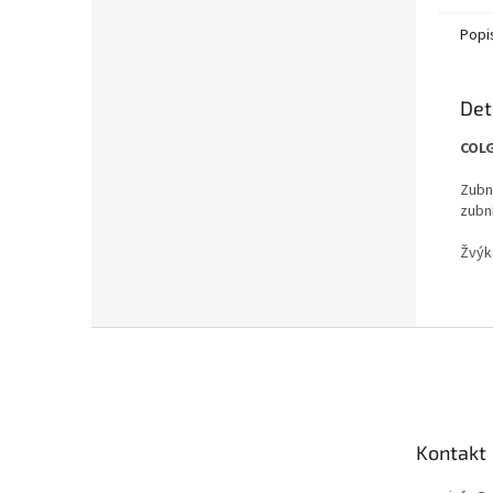
Popi
Det
COLG
Zubn
zubní
Žvýk
Z
á
p
a
t
Kontakt
í