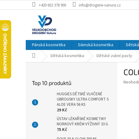
Přejít
+420 602 378 900
info@drogerie-vanura.cz
na
obsah
Pánská kosmetika
Dámská kosmetika
Dětská
Domů
Dětská kosmetika
Dětské zubní pasty
P
COL
o
s
Průměr
Neohod
Top 10 produktů
t
hodnoce
r
produkt
HUGGIES DĚTSKÉ VLHČENÉ
a
UBROUSKY ULTRA COMFORT S
je
ALOE VERA 56 KS
0,0
n
29 Kč
z
n
5
ÚSTAV LÉKAŘSKÉ KOSMETIKY
í
hvězdič
NORKOVÝ KRÉM VÝŽIVNÝ 33 G
p
75 Kč
a