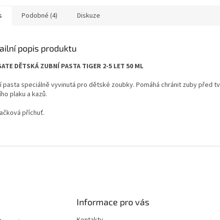
s
Podobné (4)
Diskuze
ailní popis produktu
ATE DĚTSKÁ ZUBNÍ PASTA TIGER 2-5 LET 50 ML
í pasta speciálně vyvinutá pro dětské zoubky. Pomáhá chránit zuby před t
ho plaku a kazů.
ačková příchuť.
Informace pro vás
Kontakty