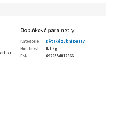
Doplňkové parametry
Kategorie
:
Dětské zubní pasty
Hmotnost
:
0.1 kg
vorbou
EAN
:
6920354812866