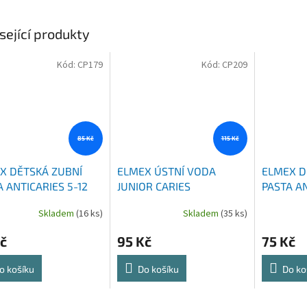
sející produkty
Kód:
CP179
Kód:
CP209
85 Kč
115 Kč
X DĚTSKÁ ZUBNÍ
ELMEX ÚSTNÍ VODA
ELMEX D
 ANTICARIES 5-12
JUNIOR CARIES
PASTA AN
75 ML
PROTECTION 9-12 LET
LET 75 M
Skladem
(16 ks)
Skladem
(35 ks)
400 ML
č
95 Kč
75 Kč
o košíku
Do košíku
Do ko