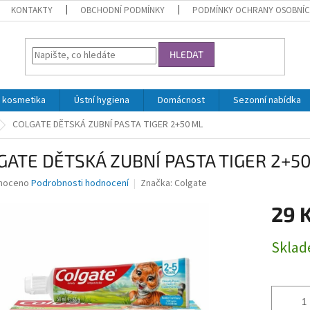
KONTAKTY
OBCHODNÍ PODMÍNKY
PODMÍNKY OCHRANY OSOBNÍC
HLEDAT
 kosmetika
Ústní hygiena
Domácnost
Sezonní nabídka
COLGATE DĚTSKÁ ZUBNÍ PASTA TIGER 2+50 ML
GATE DĚTSKÁ ZUBNÍ PASTA TIGER 2+5
né
noceno
Podrobnosti hodnocení
Značka:
Colgate
ní
29 
u
Měrná
Skla
cena:
ek.