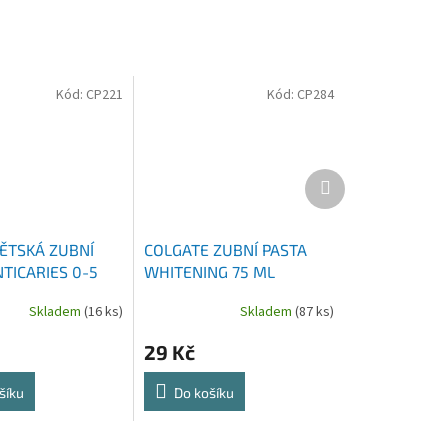
Kód:
CP221
Kód:
CP284
Další
produkt
ĚTSKÁ ZUBNÍ
COLGATE ZUBNÍ PASTA
TICARIES 0-5
WHITENING 75 ML
L
Skladem
(16 ks)
Skladem
(87 ks)
29 Kč
šíku
Do košíku