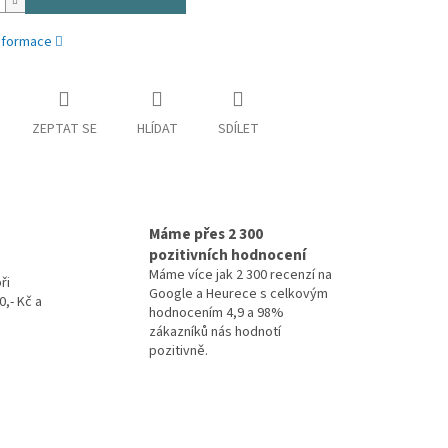
informace
ZEPTAT SE
HLÍDAT
SDÍLET
Máme přes 2 300
pozitivních hodnocení
Máme více jak 2 300 recenzí na
ři
Google a Heurece s celkovým
,- Kč a
hodnocením 4,9 a 98%
zákazníků nás hodnotí
pozitivně.