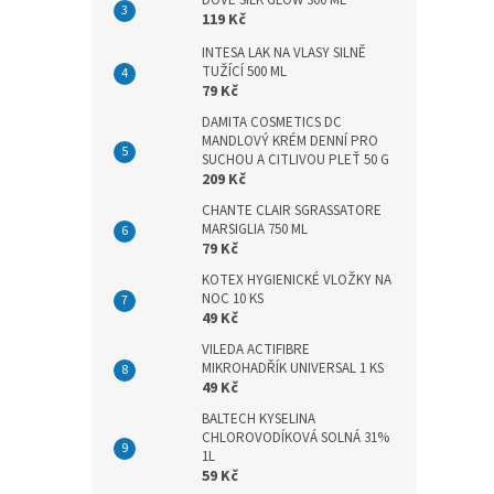
DOVE SILK GLOW 300 ML
n
119 Kč
e
l
INTESA LAK NA VLASY SILNĚ
TUŽÍCÍ 500 ML
79 Kč
DAMITA COSMETICS DC
MANDLOVÝ KRÉM DENNÍ PRO
SUCHOU A CITLIVOU PLEŤ 50 G
209 Kč
CHANTE CLAIR SGRASSATORE
MARSIGLIA 750 ML
79 Kč
KOTEX HYGIENICKÉ VLOŽKY NA
NOC 10 KS
49 Kč
VILEDA ACTIFIBRE
MIKROHADŘÍK UNIVERSAL 1 KS
49 Kč
BALTECH KYSELINA
CHLOROVODÍKOVÁ SOLNÁ 31%
1L
59 Kč