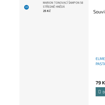
MARION TONOVACÍ ŠAMPON 58
STŘEDNĚ HNĚDÁ
Souvi
25 Kč
ELME
PASTA
LET 
79 K
D