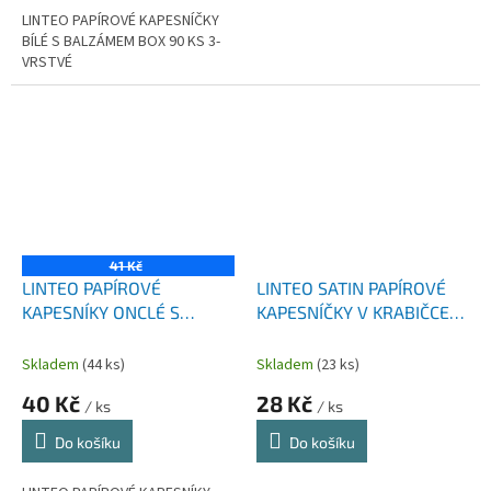
LINTEO PAPÍROVÉ KAPESNÍČKY
BÍLÉ S BALZÁMEM BOX 90 KS 3-
VRSTVÉ
41 Kč
LINTEO PAPÍROVÉ
LINTEO SATIN PAPÍROVÉ
KAPESNÍKY ONCLÉ S
KAPESNÍČKY V KRABIČCE
BALZÁMEM 80 KS 4-
2- VRSTVÉ 100 KS
VRSTVÉ BOX
Skladem
(44 ks)
Skladem
(23 ks)
40 Kč
28 Kč
/ ks
/ ks
Do košíku
Do košíku