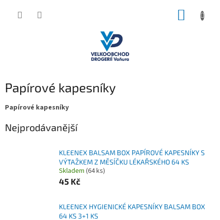
Přejít
NÁKUP
na
obsah
KOŠÍK
Papírové kapesníky
Papírové kapesníky
Nejprodávanější
KLEENEX BALSAM BOX PAPÍROVÉ KAPESNÍKY S
VÝTAŽKEM Z MĚSÍČKU LÉKAŘSKÉHO 64 KS
Skladem
(64 ks)
45 Kč
KLEENEX HYGIENICKÉ KAPESNÍKY BALSAM BOX
64 KS 3+1 KS