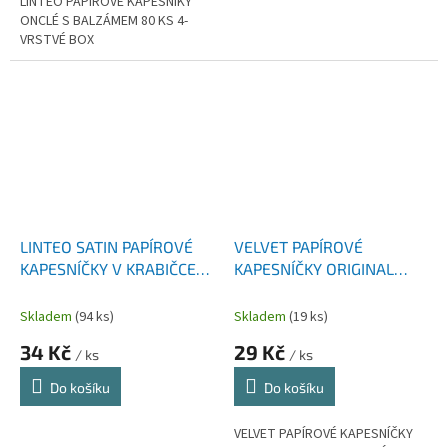
LINTEO PAPÍROVÉ KAPESNÍKY
ONCLÉ S BALZÁMEM 80 KS 4-
VRSTVÉ BOX
LINTEO SATIN PAPÍROVÉ
VELVET PAPÍROVÉ
KAPESNÍČKY V KRABIČCE
KAPESNÍČKY ORIGINAL
2- VRSTVÉ 200 KS
10X10 4-VRSTVÉ
Skladem
(94 ks)
Skladem
(19 ks)
34 Kč
29 Kč
/ ks
/ ks
Do košíku
Do košíku
VELVET PAPÍROVÉ KAPESNÍČKY