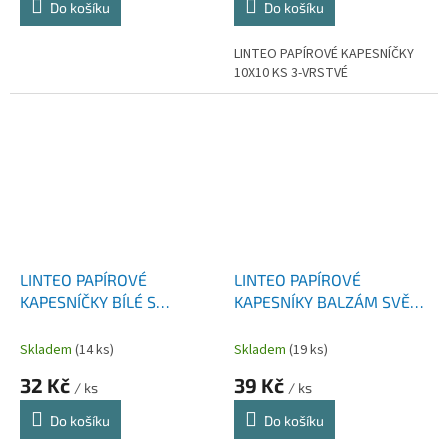
Do košíku
Do košíku
LINTEO PAPÍROVÉ KAPESNÍČKY
10X10 KS 3-VRSTVÉ
LINTEO PAPÍROVÉ
LINTEO PAPÍROVÉ
KAPESNÍČKY BÍLÉ S
KAPESNÍKY BALZÁM SVĚŽÍ
BALZÁMEM BOX 90 KS 3-
BAVLNA BOX 70 KS 4
VRSTVÉ
VRSTVÝ
Skladem
(14 ks)
Skladem
(19 ks)
32 Kč
39 Kč
/ ks
/ ks
Do košíku
Do košíku