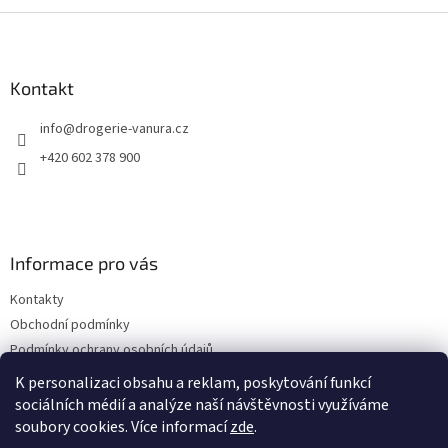
Z
á
p
a
Kontakt
t
info
@
drogerie-vanura.cz
í
+420 602 378 900
Informace pro vás
Kontakty
Obchodní podmínky
Podmínky ochrany osobních údajů
Dodací a platební podmínky
K personalizaci obsahu a reklam, poskytování funkcí
sociálních médií a analýze naší návštěvnosti využíváme
soubory cookies. Více informací
zde
.