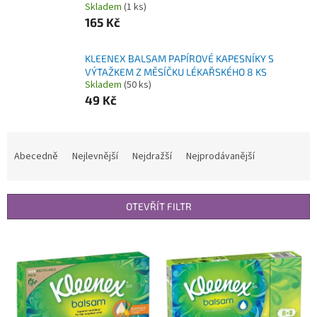
Skladem
(1 ks)
165 Kč
KLEENEX BALSAM PAPÍROVÉ KAPESNÍKY S
VÝTAŽKEM Z MĚSÍČKU LÉKAŘSKÉHO 8 KS
Skladem
(50 ks)
49 Kč
Ř
a
Abecedně
Nejlevnější
Nejdražší
Nejprodávanější
z
e
n
OTEVŘÍT FILTR
í
p
V
r
ý
o
p
d
i
u
s
k