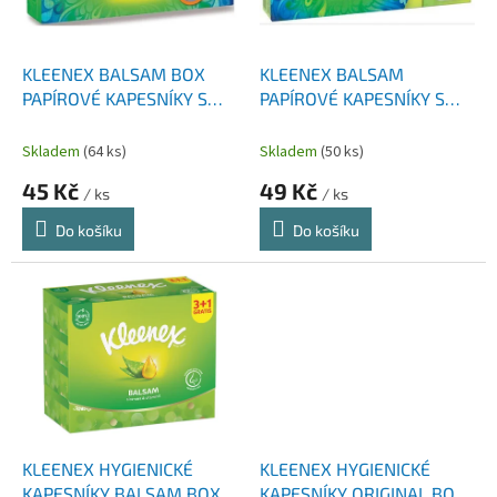
p
t
r
ů
o
d
KLEENEX BALSAM BOX
KLEENEX BALSAM
u
PAPÍROVÉ KAPESNÍKY S
PAPÍROVÉ KAPESNÍKY S
k
VÝTAŽKEM Z MĚSÍČKU
VÝTAŽKEM Z MĚSÍČKU
t
LÉKAŘSKÉHO 64 KS
LÉKAŘSKÉHO 8 KS
Skladem
(64 ks)
Skladem
(50 ks)
ů
45 Kč
49 Kč
/ ks
/ ks
Do košíku
Do košíku
KLEENEX HYGIENICKÉ
KLEENEX HYGIENICKÉ
KAPESNÍKY BALSAM BOX
KAPESNÍKY ORIGINAL BOX