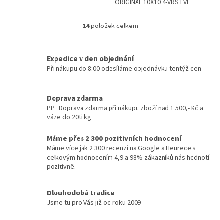
ORIGINAL 10X10 4-VRSTVÉ
14
položek celkem
O
v
l
á
Expedice v den objednání
d
Při nákupu do 8:00 odesíláme objednávku tentýž den
a
c
í
Doprava zdarma
p
PPL Doprava zdarma při nákupu zboží nad 1 500,- Kč a
r
váze do 20ti kg
v
k
Máme přes 2 300 pozitivních hodnocení
y
Máme více jak 2 300 recenzí na Google a Heurece s
v
celkovým hodnocením 4,9 a 98% zákazníků nás hodnotí
ý
pozitivně.
p
i
s
Dlouhodobá tradice
u
Jsme tu pro Vás již od roku 2009