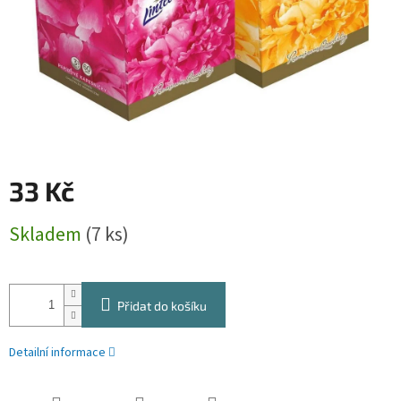
33 Kč
Měrná
Skladem
(7 ks)
cena:
Přidat do košíku
Detailní informace