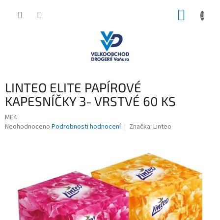
Přejít
NÁKUP
na
obsah
KOŠÍK
LINTEO ELITE PAPÍROVÉ
KAPESNÍČKY 3- VRSTVÉ 60 KS
ME4
Průměrné
Neohodnoceno
Podrobnosti hodnocení
Značka:
Linteo
hodnocení
produktu
je
0,0
z
5
hvězdiček.