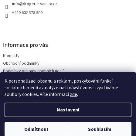
info
@
drogerie-vanura.cz
í
+420 602 378 900
Informace pro vás
Kontakty
Obchodní podmínky
Podmínky ochrany osobních údajů
Dodací a platební podmínky
K personalizaci obsahu a reklam, poskytování funkcí
sociálních médií a analýze naší návštěvnosti využíváme
soubory cookies. Více informací
zde
.
Vytvořil Shoptet
Nastavení
Copyright 2026
drogerie-vanura.cz
. Všechna práva vyhrazena.
Odmítnout
Souhlasím
Upravit nastavení cookies