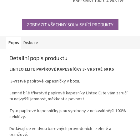
KAPESNÍKY 10X10 4-VRSTVÉ
ZOBRAZIT VŠECHNY SOUVISEJÍCÍ PRODUKTY
Popis
Diskuze
Detailní popis produktu
LINTEO ELITE PAPÍROVÉ KAPESNÍČKY 3- VRSTVÉ 60 KS
3-vrstvé papírové kapesníčky v boxu.
Jemné bílé třívrstvé papírové kapesníky Linteo Elite vám zaručí
tu nejvyšší jemnost, měkkost a pevnost.
Tyto papírové kapesníčky jsou vyrobeny z nejkvalitnější 100%
celulózy.
Dodávají se ve dvou barevných provedeních - zelené a
oranžové.