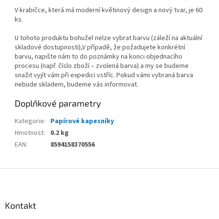
V krabičce, která má moderní květinový design a nový tvar, je 60
ks.
U tohoto produktu bohužel nelze vybrat barvu (záleží na aktuální
skladové dostupnosti),V případě, že požadujete konkrétní
barvu, napište nám to do poznámky na konci objednacího
procesu (např. číslo zboží – zvolená barva) a my se budeme
snažit vyjít vám při expedici vstříc. Pokud vámi vybraná barva
nebude skladem, budeme vás informovat.
Doplňkové parametry
Kategorie
:
Papírové kapesníky
Hmotnost
:
0.2 kg
EAN
:
8594158370556
Z
á
p
a
Kontakt
t