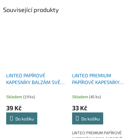
Související produkty
LINTEO PAPÍROVÉ
LINTEO PREMIUM
KAPESNÍKY BALZÁM SVĚŽÍ
PAPÍROVÉ KAPESNÍKY
BAVLNA BOX 70 KS 4
10X10 4-VRSTVÉ
VRSTVÝ
Skladem
(19 ks)
Skladem
(45 ks)
39 Kč
33 Kč
Do košíku
Do košíku
LINTEO PREMIUM PAPÍROVÉ