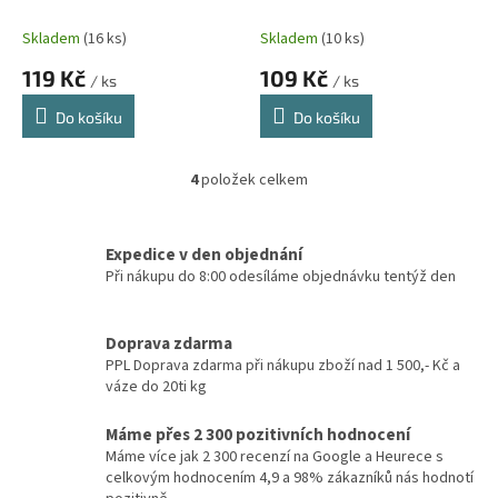
500 ML
Skladem
(16 ks)
Skladem
(10 ks)
119 Kč
109 Kč
/ ks
/ ks
Do košíku
Do košíku
4
položek celkem
O
v
l
á
Expedice v den objednání
d
Při nákupu do 8:00 odesíláme objednávku tentýž den
a
c
í
Doprava zdarma
p
PPL Doprava zdarma při nákupu zboží nad 1 500,- Kč a
r
váze do 20ti kg
v
k
Máme přes 2 300 pozitivních hodnocení
y
Máme více jak 2 300 recenzí na Google a Heurece s
v
celkovým hodnocením 4,9 a 98% zákazníků nás hodnotí
ý