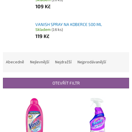
Skladem
(10 ks)
109 Kč
VANISH SPRAY NA KOBERCE 500 ML
Skladem
(16 ks)
119 Kč
Ř
a
Abecedně
Nejlevnější
Nejdražší
Nejprodávanější
z
e
n
OTEVŘÍT FILTR
í
p
V
r
ý
o
p
d
i
u
s
k
p