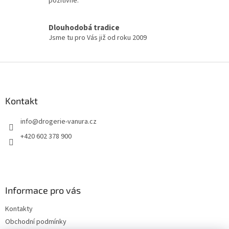
pozitivně.
p
i
s
Dlouhodobá tradice
u
Jsme tu pro Vás již od roku 2009
Z
á
p
a
Kontakt
t
info
@
drogerie-vanura.cz
í
+420 602 378 900
Informace pro vás
Kontakty
Obchodní podmínky