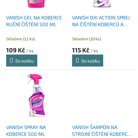
t
r
ů
o
d
VANISH GEL NA KOBERCE
VANISH OXI ACTION SPREJ
u
RUČNÍ ČIŠTĚNÍ 500 ML
NA ČIŠTĚNÍ KOBERCŮ A
k
ODSTRAŇOVAČ SKVRN
t
500 ML
Skladem
(11 ks)
Skladem
(20 ks)
ů
109 Kč
115 Kč
/ ks
/ ks
Do košíku
Do košíku
VANISH SPRAY NA
VANISH ŠAMPON NA
KOBERCE 500 ML
STROJNÍ ČIŠTĚNÍ KOBERCŮ