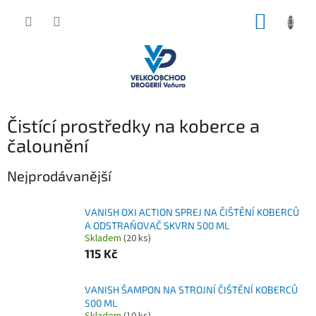
Přejít
NÁKUP
na
obsah
KOŠÍK
Čistící prostředky na koberce a
čalounění
Nejprodávanější
VANISH OXI ACTION SPREJ NA ČIŠTĚNÍ KOBERCŮ
A ODSTRAŇOVAČ SKVRN 500 ML
Skladem
(20 ks)
115 Kč
VANISH ŠAMPON NA STROJNÍ ČIŠTĚNÍ KOBERCŮ
500 ML