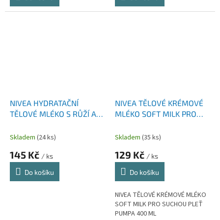
NIVEA HYDRATAČNÍ
NIVEA TĚLOVÉ KRÉMOVÉ
TĚLOVÉ MLÉKO S RŮŽÍ A
MLÉKO SOFT MILK PRO
ARGANOVÝM OLEJEM 500
SUCHOU PLEŤ PUMPA 400
ML PUMPA
ML
Skladem
(24 ks)
Skladem
(35 ks)
145 Kč
129 Kč
/ ks
/ ks
Do košíku
Do košíku
NIVEA TĚLOVÉ KRÉMOVÉ MLÉKO
SOFT MILK PRO SUCHOU PLEŤ
PUMPA 400 ML