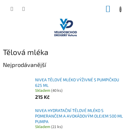
Přejít
NÁKUP
na
obsah
KOŠÍK
Tělová mléka
Nejprodávanější
NIVEA TĚLOVÉ MLÉKO VÝŽIVNÉ S PUMPIČKOU
625 ML
Skladem
(40 ks)
215 Kč
NIVEA HYDRATAČNÍ TĚLOVÉ MLÉKO S
POMERANČEM A AVOKÁDOVÝM OLEJEM 500 ML
PUMPA
Skladem
(21 ks)