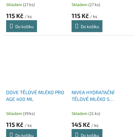
Skladem
(27 ks)
Skladem
(27 ks)
115 Kč
115 Kč
/ ks
/ ks
Do košíku
Do košíku
DOVE TĚLOVÉ MLÉKO PRO
NIVEA HYDRATAČNÍ
AGE 400 ML
TĚLOVÉ MLÉKO S
POMERANČEM A
AVOKÁDOVÝM OLEJEM
Skladem
(39 ks)
Skladem
(21 ks)
500 ML PUMPA
115 Kč
145 Kč
/ ks
/ ks
Do košíku
Do košíku