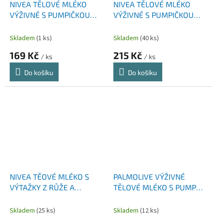
NIVEA TĚLOVÉ MLÉKO
NIVEA TĚLOVÉ MLÉKO
VÝŽIVNÉ S PUMPIČKOU
VÝŽIVNÉ S PUMPIČKOU
500 ML
625 ML
Skladem
(1 ks)
Skladem
(40 ks)
169 Kč
215 Kč
/ ks
/ ks
Do košíku
Do košíku
NIVEA TĚOVÉ MLÉKO S
PALMOLIVE VÝŽIVNÉ
VÝTAŽKY Z RŮŽE A
TĚLOVÉ MLÉKO S PUMPOU
ARGANOVÉHO OLEJE 200
HRUŠKA 250 ML
ML
Skladem
(25 ks)
Skladem
(12 ks)