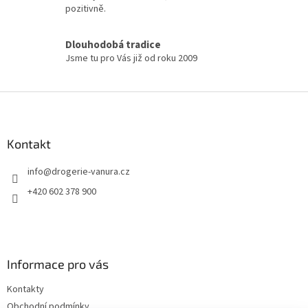
pozitivně.
p
i
s
Dlouhodobá tradice
u
Jsme tu pro Vás již od roku 2009
Z
á
p
a
Kontakt
t
info
@
drogerie-vanura.cz
í
+420 602 378 900
Informace pro vás
Kontakty
Obchodní podmínky