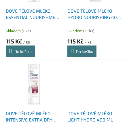
ů
o
d
DOVE TĚLOVÉ MLÉKO
DOVE TĚLOVÉ MLÉKO
u
ESSENTIAL NOURISHMENT
HYDRO NOURISHING 400
k
400 ML
ML
t
Skladem
(1 ks)
Skladem
(39 ks)
ů
115 Kč
115 Kč
/ ks
/ ks
Do košíku
Do košíku
DOVE TĚLOVÉ MLÉKO
DOVE TĚLOVÉ MLÉKO
INTENSIVE EXTRA DRY
LIGHT HYDRO 400 ML
400 ML