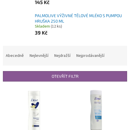
145 Kč
PALMOLIVE VÝŽIVNÉ TĚLOVÉ MLÉKO S PUMPOU
HRUŠKA 250 ML
Skladem
(12 ks)
39 Kč
Ř
a
Abecedně
Nejlevnější
Nejdražší
Nejprodávanější
z
e
n
OTEVŘÍT FILTR
í
p
V
r
ý
o
p
d
i
u
s
k
p
t
r