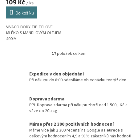
109 Kč
/ ks
Do košíku
VIVACO BODY TIP TĚLOVÉ
MLÉKO S MANDLOVÝM OLEJEM
400 ML
17
položek celkem
O
v
l
á
Expedice v den objednání
d
Při nákupu do 8:00 odesíláme objednávku tentýž den
a
c
í
Doprava zdarma
p
PPL Doprava zdarma při nákupu zboží nad 1 500,- Kč a
r
váze do 20ti kg
v
k
Máme přes 2 300 pozitivních hodnocení
y
Máme více jak 2 300 recenzí na Google a Heurece s
v
celkovým hodnocením 4,9 a 98% zákazníků nás hodnotí
ý