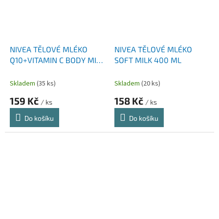
NIVEA TĚLOVÉ MLÉKO
NIVEA TĚLOVÉ MLÉKO
Q10+VITAMIN C BODY MILK
SOFT MILK 400 ML
NA SUCHOU PLEŤ S
PUMPIČKOU 400 ML
Skladem
(35 ks)
Skladem
(20 ks)
159 Kč
158 Kč
/ ks
/ ks
Do košíku
Do košíku