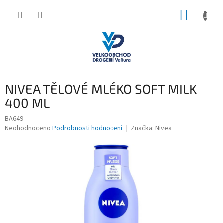
Přejít
NÁKUP
na
obsah
KOŠÍK
NIVEA TĚLOVÉ MLÉKO SOFT MILK
400 ML
BA649
Průměrné
Neohodnoceno
Podrobnosti hodnocení
Značka:
Nivea
hodnocení
produktu
je
0,0
z
5
hvězdiček.