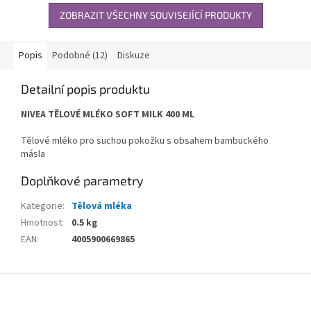
ZOBRAZIT VŠECHNY SOUVISEJÍCÍ PRODUKTY
Popis
Podobné (12)
Diskuze
Detailní popis produktu
NIVEA TĚLOVÉ MLÉKO SOFT MILK 400 ML
Tělové mléko pro suchou pokožku s obsahem bambuckého
másla
Doplňkové parametry
Kategorie
:
Tělová mléka
Hmotnost
:
0.5 kg
EAN
:
4005900669865
Z
á
p