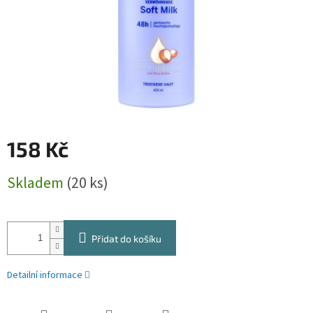
158 Kč
Měrná
Skladem
(20 ks)
cena:
Přidat do košíku
Detailní informace