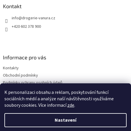
a
Kontakt
t
info
@
drogerie-vanura.cz
í
+420 602 378 900
Informace pro vás
Kontakty
Obchodní podmínky
Podmínky ochrany osobních údajů
Dodací a platební podmínky
K personalizaci obsahu a reklam, poskytování funkcí
sociálních médií a analýze naší návštěvnosti využíváme
soubory cookies. Více informací
zde
.
Vytvořil Shoptet
Nastavení