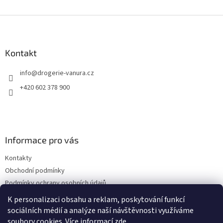
Z
á
p
a
Kontakt
t
info
@
drogerie-vanura.cz
í
+420 602 378 900
Informace pro vás
Kontakty
Obchodní podmínky
Podmínky ochrany osobních údajů
Dodací a platební podmínky
K personalizaci obsahu a reklam, poskytování funkcí
sociálních médií a analýze naší návštěvnosti využíváme
soubory cookies. Více informací
zde
.