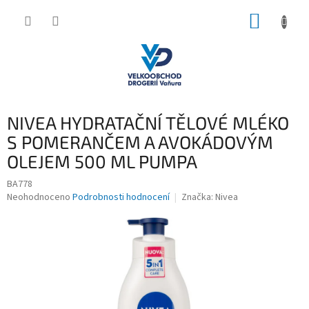
Přejít
NÁKUP
na
obsah
KOŠÍK
NIVEA HYDRATAČNÍ TĚLOVÉ MLÉKO
S POMERANČEM A AVOKÁDOVÝM
OLEJEM 500 ML PUMPA
BA778
Průměrné
Neohodnoceno
Podrobnosti hodnocení
Značka:
Nivea
hodnocení
produktu
je
0,0
z
5
hvězdiček.