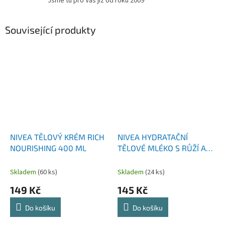
Jsme tu pro Vás již od roku 2009
Související produkty
NIVEA TĚLOVÝ KRÉM RICH
NIVEA HYDRATAČNÍ
NOURISHING 400 ML
TĚLOVÉ MLÉKO S RŮŽÍ A
ARGANOVÝM OLEJEM 500
ML PUMPA
Skladem
(60 ks)
Skladem
(24 ks)
149 Kč
145 Kč
Do košíku
Do košíku