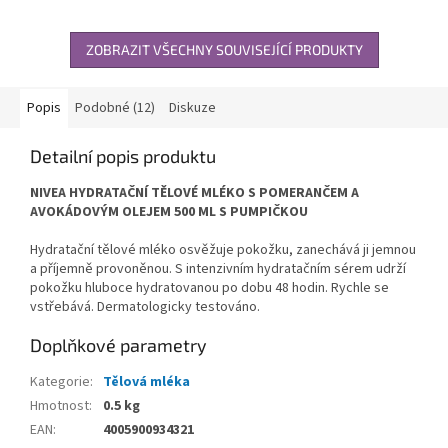
ZOBRAZIT VŠECHNY SOUVISEJÍCÍ PRODUKTY
Popis
Podobné (12)
Diskuze
Detailní popis produktu
NIVEA HYDRATAČNÍ TĚLOVÉ MLÉKO S POMERANČEM A
AVOKÁDOVÝM OLEJEM 500 ML S PUMPIČKOU
Hydratační tělové mléko osvěžuje pokožku, zanechává ji jemnou
a příjemně provoněnou. S intenzivním hydratačním sérem udrží
pokožku hluboce hydratovanou po dobu 48 hodin. Rychle se
vstřebává. Dermatologicky testováno.
Doplňkové parametry
Kategorie
:
Tělová mléka
Hmotnost
:
0.5 kg
EAN
:
4005900934321