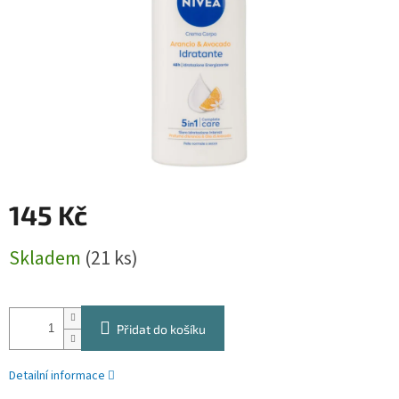
145 Kč
Měrná
Skladem
(21 ks)
cena:
Přidat do košíku
Detailní informace