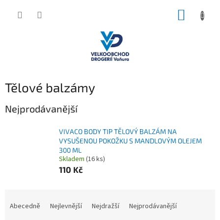
Přejít
NÁKUP
na
obsah
KOŠÍK
Tělové balzámy
Nejprodávanější
VIVACO BODY TIP TĚLOVÝ BALZÁM NA
VYSUŠENOU POKOŽKU S MANDLOVÝM OLEJEM
300 ML
Skladem
(16 ks)
110 Kč
Ř
a
Abecedně
Nejlevnější
Nejdražší
Nejprodávanější
z