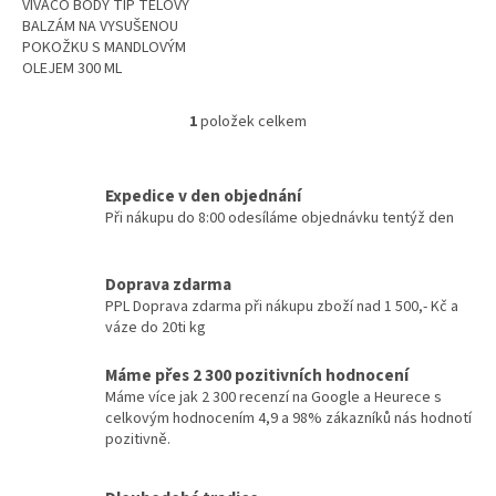
VIVACO BODY TIP TĚLOVÝ
BALZÁM NA VYSUŠENOU
POKOŽKU S MANDLOVÝM
OLEJEM 300 ML
1
položek celkem
O
v
l
á
Expedice v den objednání
d
Při nákupu do 8:00 odesíláme objednávku tentýž den
a
c
í
Doprava zdarma
p
PPL Doprava zdarma při nákupu zboží nad 1 500,- Kč a
r
váze do 20ti kg
v
k
Máme přes 2 300 pozitivních hodnocení
y
Máme více jak 2 300 recenzí na Google a Heurece s
v
celkovým hodnocením 4,9 a 98% zákazníků nás hodnotí
ý
pozitivně.
p
i
s