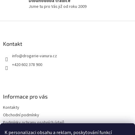
Dlouhodobá tradice
u
Jsme tu pro Vás již od roku 2009
Z
á
p
a
Kontakt
t
info
@
drogerie-vanura.cz
í
+420 602 378 900
Informace pro vás
Kontakty
Obchodní podmínky
Podmínky ochrany osobních údajů
Dodací a platební podmínky
K personalizaci obsahu a reklam, poskytování funkcí