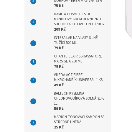
n
NORKOVÝ KRÉM VÝŽIVNÝ 33 G
75 Kč
e
l
DAMITA COSMETICS DC
MANDLOVÝ KRÉM DENNÍ PRO
SUCHOU A CITLIVOU PLEŤ 50 G
209 Kč
INTESA LAK NA VLASY SILNĚ
TUŽÍCÍ 500 ML
79 Kč
CHANTE CLAIR SGRASSATORE
MARSIGLIA 750 ML
79 Kč
VILEDA ACTIFIBRE
MIKROHADŘÍK UNIVERSAL 1 KS
49 Kč
BALTECH KYSELINA
CHLOROVODÍKOVÁ SOLNÁ 31%
1L
59 Kč
MARION TONOVACÍ ŠAMPON 58
STŘEDNĚ HNĚDÁ
25 Kč