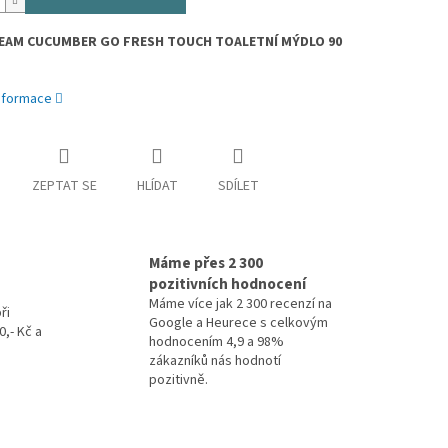
EAM CUCUMBER GO FRESH TOUCH TOALETNÍ MÝDLO 90
informace
ZEPTAT SE
HLÍDAT
SDÍLET
Máme přes 2 300
pozitivních hodnocení
Máme více jak 2 300 recenzí na
ři
Google a Heurece s celkovým
,- Kč a
hodnocením 4,9 a 98%
zákazníků nás hodnotí
pozitivně.