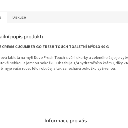
s
Diskuze
ailní popis produktu
E CREAM CUCUMBER GO FRESH TOUCH TOALETNÍ MÝDLO 90 G
ová tableta na mytí Dove Fresh Touch s vůní okurky a zeleného čaje je vyt
tově hebkou a jemnou pokožku. Obsahuje 1/4 hydratačního krému, díky k
ně myje vaše ruce, tělo i obličej a tak zanechává pokožku vyživenou.
Informace pro vás