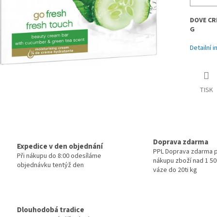
DOVE CR
G
Detailní 
TISK
Doprava zdarma
Expedice v den objednání
PPL Doprava zdarma p
Při nákupu do 8:00 odesíláme
nákupu zboží nad 1 500
objednávku tentýž den
váze do 20ti kg
Dlouhodobá tradice