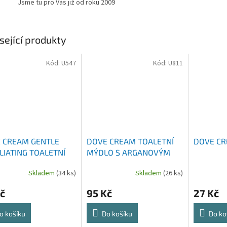
Jsme tu pro Vás již od roku 2009
sející produkty
Kód:
U547
Kód:
U811
 CREAM GENTLE
DOVE CREAM TOALETNÍ
DOVE CR
LIATING TOALETNÍ
MÝDLO S ARGANOVÝM
O 90 G
OLEJEM 4X90 G
Skladem
(34 ks)
Skladem
(26 ks)
č
95 Kč
27 Kč
o košíku
Do košíku
Do ko