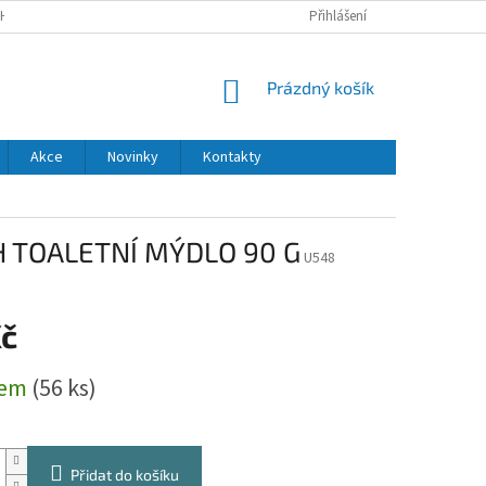
H ÚDAJŮ
DODACÍ A PLATEBNÍ PODMÍNKY
Přihlášení
NÁKUPNÍ
Prázdný košík
KOŠÍK
Akce
Novinky
Kontakty
 TOALETNÍ MÝDLO 90 G
U548
Kč
dem
(56 ks)
Přidat do košíku