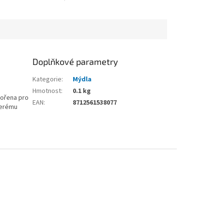
Doplňkové parametry
Kategorie
:
Mýdla
Hmotnost
:
0.1 kg
vořena pro
EAN
:
8712561538077
terému