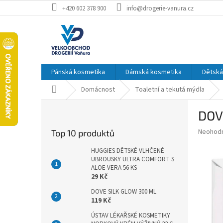
Přejít
+420 602 378 900
info@drogerie-vanura.cz
na
obsah
Pánská kosmetika
Dámská kosmetika
Dětská
Domů
Domácnost
Toaletní a tekutá mýdla
P
DOV
o
s
Průměr
Neohod
Top 10 produktů
t
hodnoce
r
produkt
HUGGIES DĚTSKÉ VLHČENÉ
a
UBROUSKY ULTRA COMFORT S
je
ALOE VERA 56 KS
0,0
n
29 Kč
z
n
5
í
DOVE SILK GLOW 300 ML
hvězdič
119 Kč
p
a
ÚSTAV LÉKAŘSKÉ KOSMETIKY