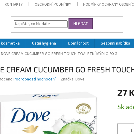
KONTAKTY
OBCHODNÍ PODMÍNKY
PODMÍNKY OCHRANY OSOBNÍC
HLEDAT
 kosmetika
Ústní hygiena
Domácnost
Sezonní nabídka
DOVE CREAM CUCUMBER GO FRESH TOUCH TOALETNÍ MÝDLO 90 G
E CREAM CUCUMBER GO FRESH TOUCH
né
noceno
Podrobnosti hodnocení
Značka:
Dove
ní
27 
u
Měrná
Skla
cena:
ek.