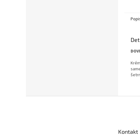
Popi
Det
DOV
Krém
same
šetr
Z
á
p
a
t
Kontakt
í