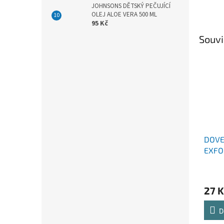
JOHNSONS DĚTSKÝ PEČUJÍCÍ
OLEJ ALOE VERA 500 ML
95 Kč
Souvi
DOVE
EXFO
MÝDL
27 K
D