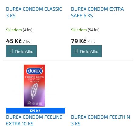
o
d
DUREX CONDOM CLASSIC
DUREX CONDOM EXTRA
u
3 KS
SAFE 6 KS
k
t
Skladem
(4 ks)
Skladem
(54 ks)
ů
45 Kč
79 Kč
/ ks
/ ks
Do košíku
Do košíku
129 Kč
DUREX CONDOM FEELING
DUREX CONDOM FEELTHIN
EXTRA 10 KS
3 KS