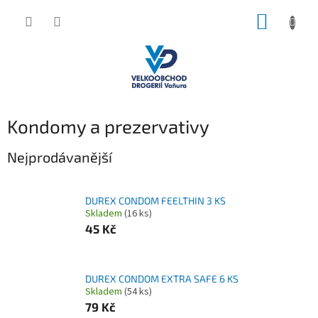
Přejít
NÁKUP
na
obsah
KOŠÍK
Kondomy a prezervativy
Nejprodávanější
DUREX CONDOM FEELTHIN 3 KS
Skladem
(16 ks)
45 Kč
DUREX CONDOM EXTRA SAFE 6 KS
Skladem
(54 ks)
79 Kč