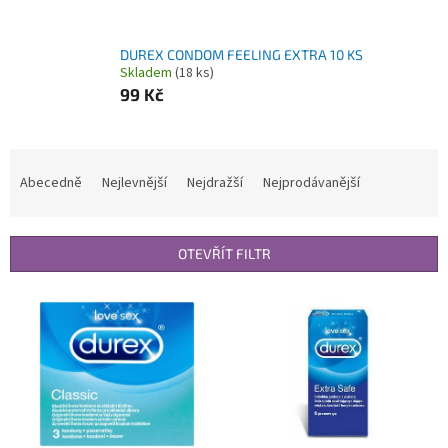
DUREX CONDOM FEELING EXTRA 10 KS
Skladem
(18 ks)
99 Kč
Ř
a
Abecedně
Nejlevnější
Nejdražší
Nejprodávanější
z
e
n
OTEVŘÍT FILTR
í
p
V
r
ý
o
p
d
i
u
s
k
p
t
r
ů