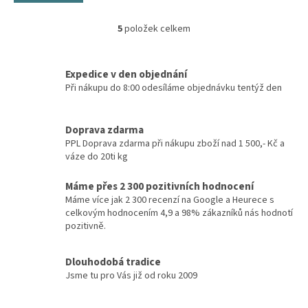
5
položek celkem
O
v
l
á
Expedice v den objednání
d
Při nákupu do 8:00 odesíláme objednávku tentýž den
a
c
í
Doprava zdarma
p
PPL Doprava zdarma při nákupu zboží nad 1 500,- Kč a
r
váze do 20ti kg
v
k
Máme přes 2 300 pozitivních hodnocení
y
Máme více jak 2 300 recenzí na Google a Heurece s
v
celkovým hodnocením 4,9 a 98% zákazníků nás hodnotí
ý
pozitivně.
p
i
s
Dlouhodobá tradice
u
Jsme tu pro Vás již od roku 2009