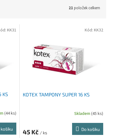
21
položek celkem
Kód:
KK31
Kód:
KK32
 KS
KOTEX TAMPONY SUPER 16 KS
em
(44 ks)
Skladem
(45 ks)
 košíku
Do košíku
45 Kč
/ ks