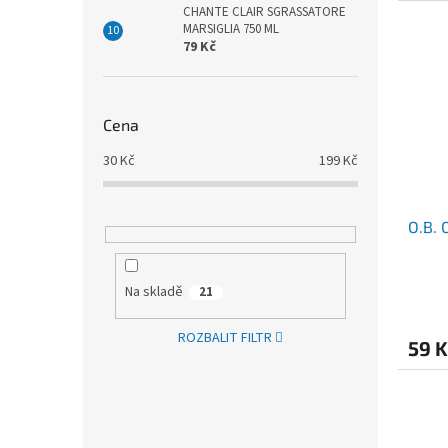
CHANTE CLAIR SGRASSATORE
MARSIGLIA 750 ML
79 Kč
Cena
30
Kč
199
Kč
O.B.
Na skladě
21
ROZBALIT FILTR
59 