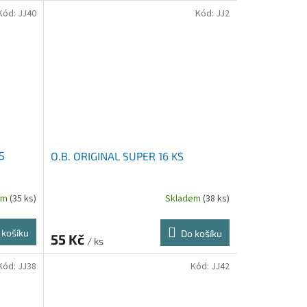
Kód:
JJ40
Kód:
JJ2
S
O.B. ORIGINAL SUPER 16 KS
em
(35 ks)
Skladem
(38 ks)
 košíku
Do košíku
55 Kč
/ ks
Kód:
JJ38
Kód:
JJ42