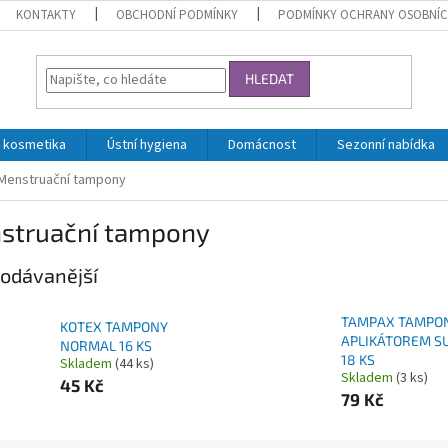
KONTAKTY
OBCHODNÍ PODMÍNKY
PODMÍNKY OCHRANY OSOBNÍC
HLEDAT
 kosmetika
Ústní hygiena
Domácnost
Sezonní nabídka
Menstruační tampony
struační tampony
odávanější
TAMPAX TAMPON
KOTEX TAMPONY
APLIKÁTOREM S
NORMAL 16 KS
18 KS
Skladem
(44 ks)
Skladem
(3 ks)
45 Kč
79 Kč