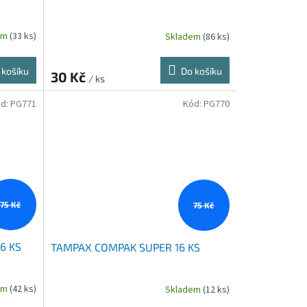
em
(33 ks)
Skladem
(86 ks)
 košíku
Do košíku
30 Kč
/ ks
d:
PG771
Kód:
PG770
75 Kč
75 Kč
6 KS
TAMPAX COMPAK SUPER 16 KS
em
(42 ks)
Skladem
(12 ks)