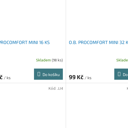
 PROCOMFORT MINI 16 KS
O.B. PROCOMFORT MINI 32 
Skladem
(98 ks)
Sklad
Do košíku
Do
Kč
99 Kč
/ ks
/ ks
Kód:
JJ4