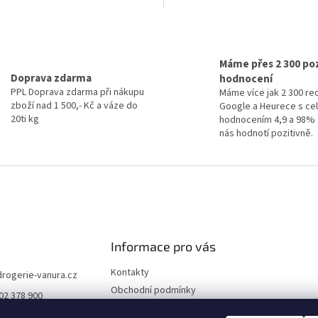
O
v
l
Máme přes 2 300 poz
á
Doprava zdarma
hodnocení
d
PPL Doprava zdarma při nákupu
Máme více jak 2 300 re
a
zboží nad 1 500,- Kč a váze do
Google a Heurece s c
c
20ti kg
hodnocením 4,9 a 98% 
í
nás hodnotí pozitivně.
p
r
v
k
y
v
ý
p
i
Informace pro vás
s
u
Kontakty
drogerie-vanura.cz
Obchodní podmínky
02 378 900
Podmínky ochrany osobních