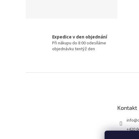
Expedice v den objednání
Při nákupu do 8:00 odesíláme
objednávku tentýž den
Z
á
p
a
t
Kontakt
í
info
@
+420 6