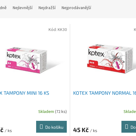
dně
Nejlevnější
Nejdražší
Nejprodávanější
Kód:
KK30
X TAMPONY MINI 16 KS
KOTEX TAMPONY NORMAL 16
Skladem
(72 ks)
Sklad
Do košíku
Do
Kč
45 Kč
/ ks
/ ks