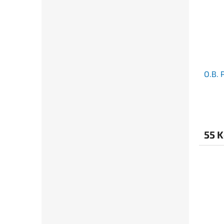
O.B.
55 