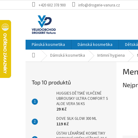
Přejít
+420 602 378 900
info@drogerie-vanura.cz
na
obsah
Pánská kosmetika
Dámská kosmetika
Dětská
Domů
Dámská kosmetika
Intimní hygiena
P
Men
o
s
Top 10 produktů
Nejpr
t
r
HUGGIES DĚTSKÉ VLHČENÉ
a
UBROUSKY ULTRA COMFORT S
ALOE VERA 56 KS
n
29 Kč
n
í
DOVE SILK GLOW 300 ML
119 Kč
p
a
ÚSTAV LÉKAŘSKÉ KOSMETIKY