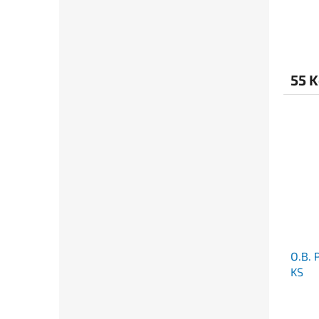
55 
O.B.
KS