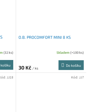
KS
O.B. PROCOMFORT MINI 8 KS
em
(32 ks)
Skladem
(>100 ks)
 košíku
Do košíku
30 Kč
/ ks
Kód:
JJ18
Kód:
JJ7