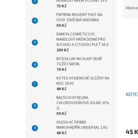
Ř
n
NORKOVÝ KRÉM VÝŽIVNÝ 33 G
75 Kč
a
e
Abece
z
l
PAPÍRNA MOUDRÝ PAST NA
VOSY ZÁVĚSNÁ NÁDOBKA
e
59 Kč
V
n
ý
í
DAMITA COSMETICS DC
MANDLOVÝ KRÉM DENNÍ PRO
p
p
SUCHOU A CITLIVOU PLEŤ 50 G
i
r
209 Kč
s
o
INTESA LAK NA VLASY SILNĚ
p
d
TUŽÍCÍ 500 ML
r
u
79 Kč
o
k
KOTEX HYGIENICKÉ VLOŽKY NA
d
t
NOC 10 KS
u
ů
49 Kč
KOTE
k
BALTECH KYSELINA
t
CHLOROVODÍKOVÁ SOLNÁ 31%
ů
1L
59 Kč
VILEDA ACTIFIBRE
MIKROHADŘÍK UNIVERSAL 1 KS
45 
49 Kč