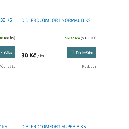
32 KS
O.B. PROCOMFORT NORMAL 8 KS
em
(88 ks)
Skladem
(>100 ks)
 košíku
Do košíku
30 Kč
/ ks
Kód:
JJ21
Kód:
JJ9
 KS
O.B. PROCOMFORT SUPER 8 KS