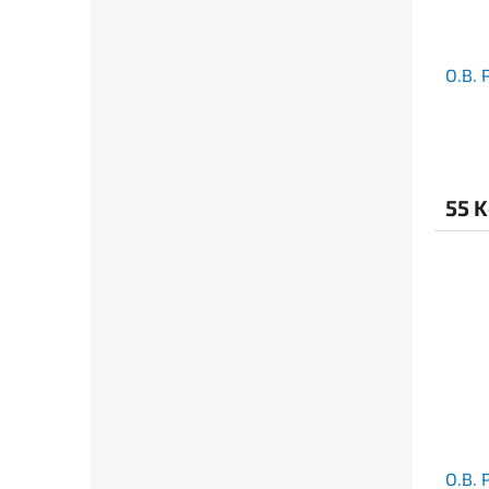
O.B.
55 
O.B.