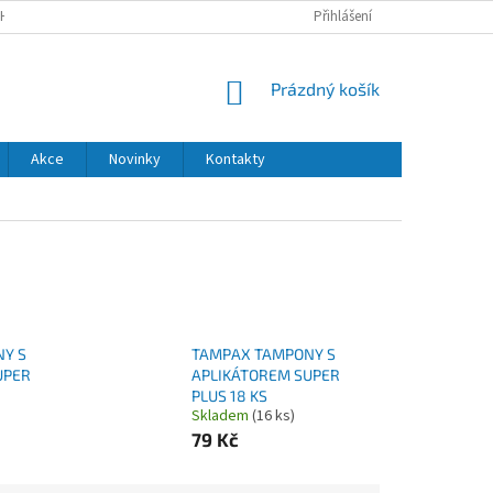
H ÚDAJŮ
DODACÍ A PLATEBNÍ PODMÍNKY
Přihlášení
NÁKUPNÍ
Prázdný košík
KOŠÍK
Akce
Novinky
Kontakty
Y S
TAMPAX TAMPONY S
UPER
APLIKÁTOREM SUPER
PLUS 18 KS
Skladem
(16 ks)
79 Kč