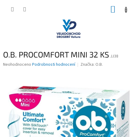
Přejít
NÁKUP
na
obsah
KOŠÍK
O.B. PROCOMFORT MINI 32 KS
JJ38
Průměrné
Neohodnoceno
Podrobnosti hodnocení
Značka:
O.B.
hodnocení
produktu
je
0,0
z
5
hvězdiček.