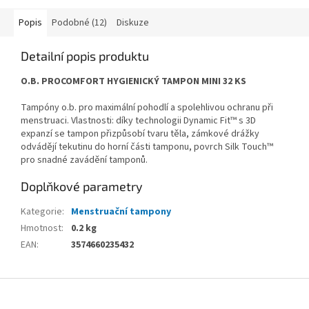
Popis
Podobné (12)
Diskuze
Detailní popis produktu
O.B. PROCOMFORT HYGIENICKÝ TAMPON MINI 32 KS
Tampóny o.b. pro maximální pohodlí a spolehlivou ochranu při
menstruaci. Vlastnosti: díky technologii Dynamic Fit™ s 3D
expanzí se tampon přizpůsobí tvaru těla, zámkové drážky
odvádějí tekutinu do horní části tamponu, povrch Silk Touch™
pro snadné zavádění tamponů.
Doplňkové parametry
Kategorie
:
Menstruační tampony
Hmotnost
:
0.2 kg
EAN
:
3574660235432
Z
á