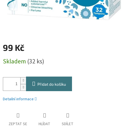
99 Kč
Měrná
Skladem
(32 ks)
cena:
Přidat do košíku
Detailní informace
ZEPTAT SE
HLÍDAT
SDÍLET