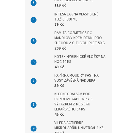
DOVE SILK GLOW 300 ML
n
119 Kč
e
l
INTESA LAK NA VLASY SILNĚ
TUŽÍCÍ 500 ML
79 Kč
DAMITA COSMETICS DC
MANDLOVÝ KRÉM DENNÍ PRO
SUCHOU A CITLIVOU PLEŤ 50 G
209 Kč
KOTEX HYGIENICKÉ VLOŽKY NA
NOC 10 KS
49 Kč
PAPÍRNA MOUDRÝ PAST NA
VOSY ZÁVĚSNÁ NÁDOBKA
59 Kč
KLEENEX BALSAM BOX
PAPÍROVÉ KAPESNÍKY S
VÝTAŽKEM Z MĚSÍČKU
LÉKAŘSKÉHO 64 KS
45 Kč
VILEDA ACTIFIBRE
MIKROHADŘÍK UNIVERSAL 1 KS