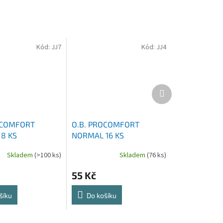
Kód:
JJ7
Kód:
JJ4
Další
produkt
OCOMFORT
O.B. PROCOMFORT
8 KS
NORMAL 16 KS
Skladem
(>100 ks)
Skladem
(76 ks)
55 Kč
šíku
Do košíku