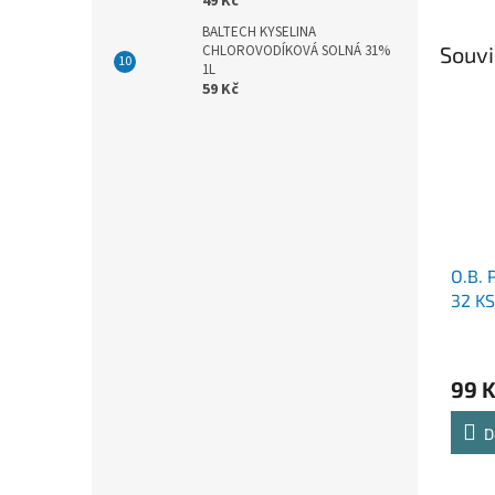
49 Kč
BALTECH KYSELINA
Souvi
CHLOROVODÍKOVÁ SOLNÁ 31%
1L
59 Kč
O.B.
32 KS
99 
D