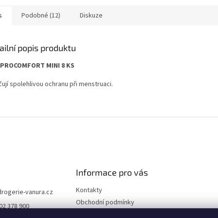
s
Podobné (12)
Diskuze
ailní popis produktu
 PROCOMFORT MINI 8 KS
ují spolehlivou ochranu při menstruaci.
Informace pro vás
Kontakty
drogerie-vanura.cz
Obchodní podmínky
02 378 900
Podmínky ochrany osobních