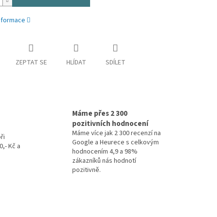
informace
ZEPTAT SE
HLÍDAT
SDÍLET
Máme přes 2 300
pozitivních hodnocení
Máme více jak 2 300 recenzí na
ři
Google a Heurece s celkovým
,- Kč a
hodnocením 4,9 a 98%
zákazníků nás hodnotí
pozitivně.