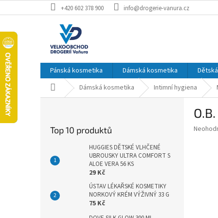
Přejít
+420 602 378 900
info@drogerie-vanura.cz
na
obsah
Pánská kosmetika
Dámská kosmetika
Dětská
Domů
Dámská kosmetika
Intimní hygiena
P
O.B
o
s
Průměr
Neohod
Top 10 produktů
t
hodnoce
r
produkt
HUGGIES DĚTSKÉ VLHČENÉ
a
UBROUSKY ULTRA COMFORT S
je
ALOE VERA 56 KS
0,0
n
29 Kč
z
n
5
ÚSTAV LÉKAŘSKÉ KOSMETIKY
í
hvězdič
NORKOVÝ KRÉM VÝŽIVNÝ 33 G
p
75 Kč
a