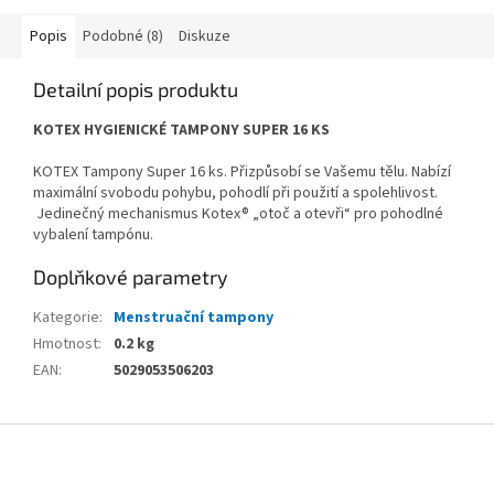
Popis
Podobné (8)
Diskuze
Detailní popis produktu
KOTEX HYGIENICKÉ TAMPONY SUPER 16 KS
KOTEX Tampony Super 16 ks. Přizpůsobí se Vašemu tělu. Nabízí
maximální svobodu pohybu, pohodlí při použití a spolehlivost.
Jedinečný mechanismus Kotex® „otoč a otevři“ pro pohodlné
vybalení tampónu.
Doplňkové parametry
Kategorie
:
Menstruační tampony
Hmotnost
:
0.2 kg
EAN
:
5029053506203
Z
á
p