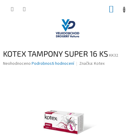
Přejít
NÁKUP
na
obsah
KOŠÍK
KOTEX TAMPONY SUPER 16 KS
KK32
Průměrné
Neohodnoceno
Podrobnosti hodnocení
Značka:
Kotex
hodnocení
produktu
je
0,0
z
5
hvězdiček.