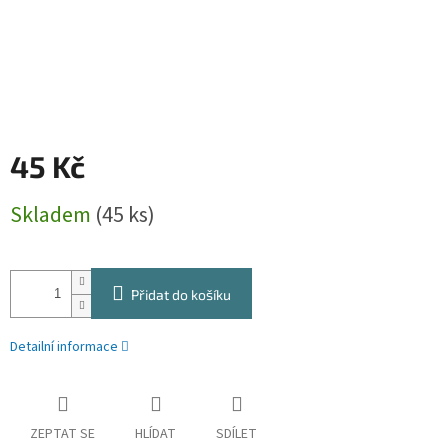
45 Kč
Měrná
Skladem
(45 ks)
cena:
Přidat do košíku
Detailní informace
ZEPTAT SE
HLÍDAT
SDÍLET