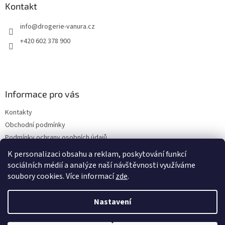
a
Kontakt
t
info
@
drogerie-vanura.cz
í
+420 602 378 900
Informace pro vás
Kontakty
Obchodní podmínky
Podmínky ochrany osobních údajů
Dodací a platební podmínky
K personalizaci obsahu a reklam, poskytování funkcí
sociálních médií a analýze naší návštěvnosti využíváme
soubory cookies. Více informací
zde
.
Vytvořil Shoptet
Nastavení
Copyright 2026
drogerie-vanura.cz
. Všechna práva vyhrazena.