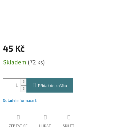
45 Kč
Měrná
Skladem
(72 ks)
cena:
Přidat do košíku
Detailní informace
ZEPTAT SE
HLÍDAT
SDÍLET