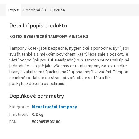
Popis
Podobné (8)
Diskuze
Detailní popis produktu
KOTEX HYGIENICKÉ TAMPONY MINI 16 KS
Tampony Kotex jsou bezpečné, hygienické a pohodlné. Nyní jsou
zvlášť tenké a s měkkým povrchem, který lépe saje a poskytuje
větší pohodlí při použití. Nenápadný Mini tampon se rozbalí úplně
jednoduše - stejně jako všechny ostatní tampony Kotex. Hladké
hrany a zakulacená špička umožňují snadnější zavádění. Tampon
se mírně roztahuje do stran, přizpůsobuje se tělu a tím
poskytuje dokonalou ochranu.
Doplňkové parametry
Kategorie
:
Menstruační tampony
Hmotnost
:
0.2 kg
EAN
:
5029053506180