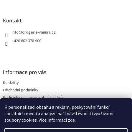
Z
á
p
a
Kontakt
t
info
@
drogerie-vanura.cz
í
+420 602 378 900
Informace pro vás
Kontakty
Obchodní podmínky
Podmínky ochrany osobních údajů
Dodací a platební podmínky
K personalizaci obsahu a reklam, poskytování funkcí
sociálních médií a analýze naší návštěvnosti využíváme
soubory cookies. Více informací
zde
.
Vytvořil Shoptet