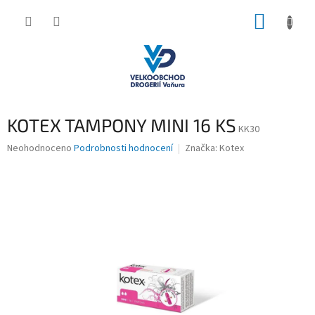
Přejít
NÁKUP
na
obsah
KOŠÍK
KOTEX TAMPONY MINI 16 KS
KK30
Průměrné
Neohodnoceno
Podrobnosti hodnocení
Značka:
Kotex
hodnocení
produktu
je
0,0
z
5
hvězdiček.