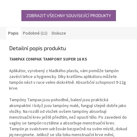
ZOBRAZIT VŠECHNY SOUVISEJÍCÍ PRODUKTY
Popis
Podobné (11)
Diskuze
Detailní popis produktu
TAMPAX COMPAK TAMPONY SUPER 16 KS
Aplikátor, vyrobený z hladkého plastu, vám pomůže tampón
zavést lehce a hygienicky. Díky kratšímu aplikátoru můžete
tampón nést v ruce velmi diskrétně. Absorbční schopnost 9-12g
krve.
Tampóny Tampax jsou pohodlné, balení jsou praktická
akompaktní. I když jsou tampóny malé, fungují stejně dobře jako
vložky. Na rozdíl od vložek ovšem tampóny absorbují
menstruační krev ještě předtím, než opustí tělo. Po zavedení do
vagíny se tampón roztáhne a absorbuje menstruační krev.
Tampón je svalstvem udržován bezpečně na svém místě, dokud
jej nevyjmete. Jelikož se síla toku menstruační krve mění,