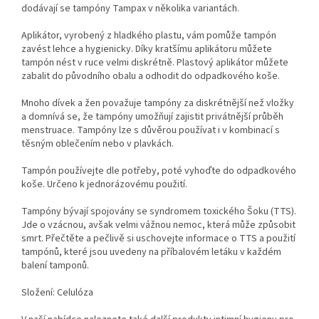
dodávají se tampóny Tampax v několika variantách.
Aplikátor, vyrobený z hladkého plastu, vám pomůže tampón
zavést lehce a hygienicky. Díky kratšímu aplikátoru můžete
tampón nést v ruce velmi diskrétně. Plastový aplikátor můžete
zabalit do původního obalu a odhodit do odpadkového koše.
Mnoho dívek a žen považuje tampóny za diskrétnější než vložky
a domnívá se, že tampóny umožňují zajistit privátnější průběh
menstruace. Tampóny lze s důvěrou používat i v kombinací s
těsným oblečením nebo v plavkách.
Tampón používejte dle potřeby, poté vyhoďte do odpadkového
koše. Určeno k jednorázovému použití.
Tampóny bývají spojovány se syndromem toxického Šoku (TTS).
Jde o vzácnou, avšak velmi vážnou nemoc, která může způsobit
smrt. Přečtěte a pečlivě si uschovejte informace o TTS a použití
tampónů, které jsou uvedeny na příbalovém letáku v každém
balení tamponů.
Složení: Celulóza