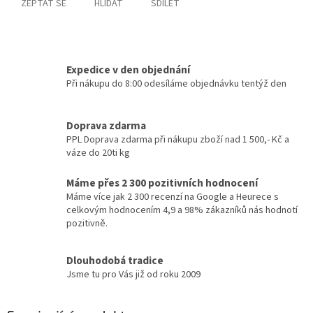
ZEPTAT SE
HLÍDAT
SDÍLET
Expedice v den objednání
Při nákupu do 8:00 odesíláme objednávku tentýž den
Doprava zdarma
PPL Doprava zdarma při nákupu zboží nad 1 500,- Kč a
váze do 20ti kg
Máme přes 2 300 pozitivních hodnocení
Máme více jak 2 300 recenzí na Google a Heurece s
celkovým hodnocením 4,9 a 98% zákazníků nás hodnotí
pozitivně.
Dlouhodobá tradice
Jsme tu pro Vás již od roku 2009