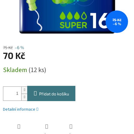
75 Kč
–6 %
75 Kč
–6 %
70 Kč
Měrná
Skladem
(12 ks)
cena:
Přidat do košíku
Detailní informace