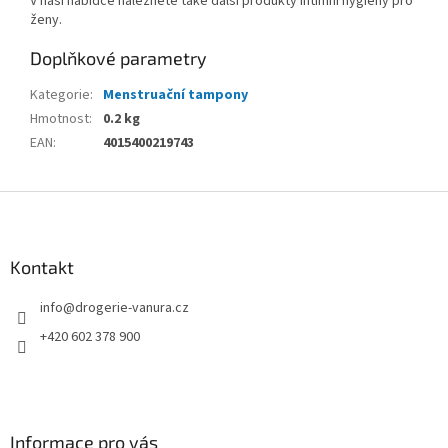
V naší nabídce naleznete také další produkty intimní hygieny pro
ženy.
Doplňkové parametry
Kategorie
:
Menstruační tampony
Hmotnost
:
0.2 kg
EAN
:
4015400219743
Z
á
p
a
Kontakt
t
info
@
drogerie-vanura.cz
í
+420 602 378 900
Informace pro vás