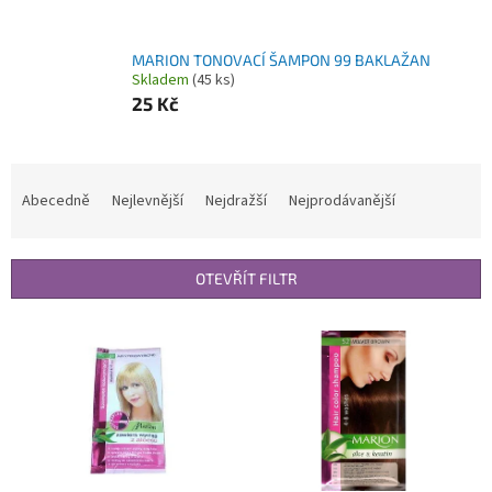
MARION TONOVACÍ ŠAMPON 99 BAKLAŽAN
Skladem
(45 ks)
25 Kč
Ř
a
Abecedně
Nejlevnější
Nejdražší
Nejprodávanější
z
e
n
OTEVŘÍT FILTR
í
p
V
r
ý
o
p
d
i
u
s
k
p
t
r
ů