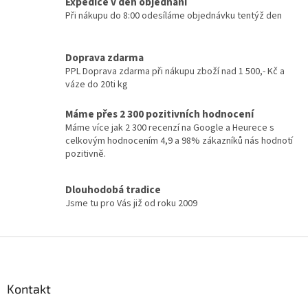
á
Expedice v den objednání
d
Při nákupu do 8:00 odesíláme objednávku tentýž den
a
c
í
Doprava zdarma
p
PPL Doprava zdarma při nákupu zboží nad 1 500,- Kč a
r
váze do 20ti kg
v
k
Máme přes 2 300 pozitivních hodnocení
y
Máme více jak 2 300 recenzí na Google a Heurece s
v
celkovým hodnocením 4,9 a 98% zákazníků nás hodnotí
ý
pozitivně.
p
i
s
Dlouhodobá tradice
u
Jsme tu pro Vás již od roku 2009
Z
á
p
a
Kontakt
t