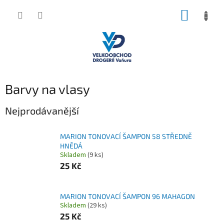
Přejít
NÁKUP
na
obsah
KOŠÍK
Barvy na vlasy
Nejprodávanější
MARION TONOVACÍ ŠAMPON 58 STŘEDNĚ
HNĚDÁ
Skladem
(9 ks)
25 Kč
MARION TONOVACÍ ŠAMPON 96 MAHAGON
Skladem
(29 ks)
25 Kč