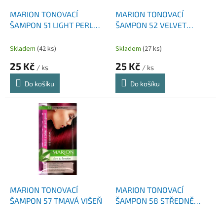
o
d
MARION TONOVACÍ
MARION TONOVACÍ
u
ŠAMPON 51 LIGHT PERL
ŠAMPON 52 VELVET
k
BLONDE NEW
BROWN NEW
t
Skladem
(42 ks)
Skladem
(27 ks)
ů
25 Kč
25 Kč
/ ks
/ ks
Do košíku
Do košíku
MARION TONOVACÍ
MARION TONOVACÍ
ŠAMPON 57 TMAVÁ VIŠEŇ
ŠAMPON 58 STŘEDNĚ
HNĚDÁ