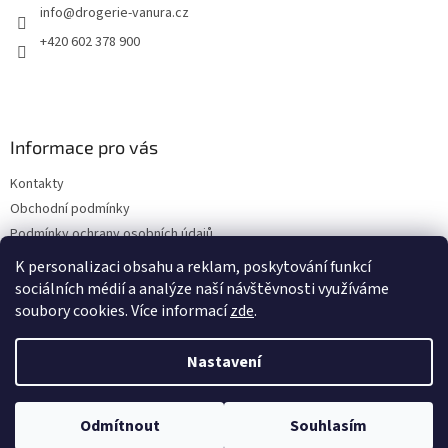
info
@
drogerie-vanura.cz
í
+420 602 378 900
Informace pro vás
Kontakty
Obchodní podmínky
Podmínky ochrany osobních údajů
Dodací a platební podmínky
K personalizaci obsahu a reklam, poskytování funkcí
sociálních médií a analýze naší návštěvnosti využíváme
soubory cookies. Více informací
zde
.
Vytvořil Shoptet
Nastavení
Copyright 2026
drogerie-vanura.cz
. Všechna práva vyhrazena.
Odmítnout
Souhlasím
Upravit nastavení cookies