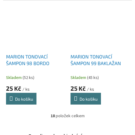
MARION TONOVACÍ
MARION TONOVACÍ
ŠAMPON 98 BORDO
ŠAMPON 99 BAKLAŽAN
Skladem
(52 ks)
Skladem
(45 ks)
25 Kč
25 Kč
/ ks
/ ks
Do košíku
Do košíku
18
položek celkem
O
v
l