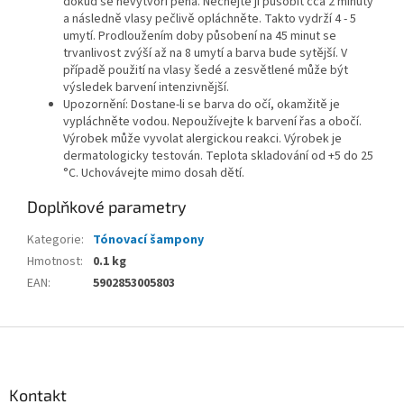
dokud se nevytvoří pěna. Nechejte ji působit cca 2 minuty
a následně vlasy pečlivě opláchněte. Takto vydrží 4 - 5
umytí. Prodloužením doby působení na 45 minut se
trvanlivost zvýší až na 8 umytí a barva bude sytější. V
případě použití na vlasy šedé a zesvětlené může být
výsledek barvení intenzivnější.
Upozornění: Dostane-li se barva do očí, okamžitě je
vypláchněte vodou. Nepoužívejte k barvení řas a obočí.
Výrobek může vyvolat alergickou reakci. Výrobek je
dermatologicky testován. Teplota skladování od +5 do 25
°C. Uchovávejte mimo dosah dětí.
Doplňkové parametry
Kategorie
:
Tónovací šampony
Hmotnost
:
0.1 kg
EAN
:
5902853005803
Z
á
p
a
Kontakt