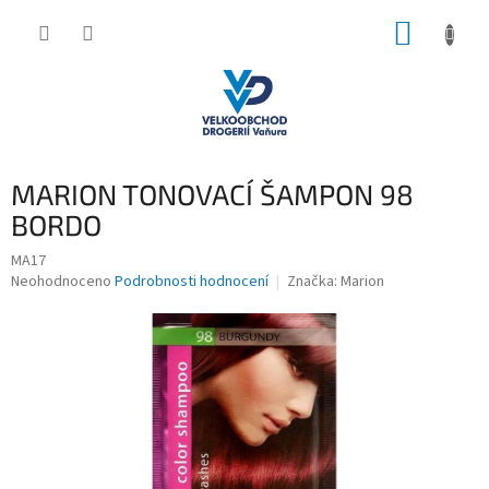
Přejít
NÁKUP
na
obsah
KOŠÍK
MARION TONOVACÍ ŠAMPON 98
BORDO
MA17
Průměrné
Neohodnoceno
Podrobnosti hodnocení
Značka:
Marion
hodnocení
produktu
je
0,0
z
5
hvězdiček.