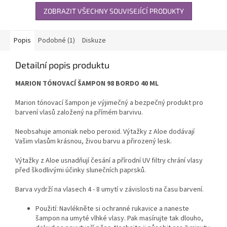
ZOBRAZIT VŠECHNY SOUVISEJÍCÍ PRODUKTY
Popis
Podobné (1)
Diskuze
Detailní popis produktu
MARION TÓNOVACÍ ŠAMPON 98 BORDO 40 ML
Marion tónovací šampon je výjimečný a bezpečný produkt pro
barvení vlasů založený na přímém barvivu.
Neobsahuje amoniak nebo peroxid. Výtažky z Aloe dodávají
Vašim vlasům krásnou, živou barvu a přirozený lesk.
Výtažky z Aloe usnadňují česání a přírodní UV filtry chrání vlasy
před škodlivými účinky slunečních paprsků.
Barva vydrží na vlasech 4 - 8 umytí v závislosti na času barvení.
Použití: Navlékněte si ochranné rukavice a naneste
šampon na umyté vlhké vlasy. Pak masírujte tak dlouho,