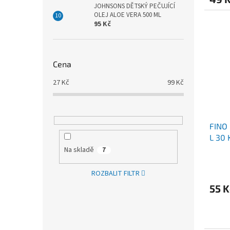
JOHNSONS DĚTSKÝ PEČUJÍCÍ
OLEJ ALOE VERA 500 ML
95 Kč
Cena
27
Kč
99
Kč
FINO
L 30 
Na skladě
7
ROZBALIT FILTR
55 