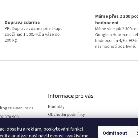
O
v
l
Máme přes 2 300 poz
á
Doprava zdarma
hodnocení
d
PPL Doprava zdarma při nákupu
Máme více jak 2 300 re
a
zboží nad 1 500,- Kč a váze do
Google a Heurece s c
c
20ti kg
hodnocením 4,9 a 98% 
í
nás hodnotí pozitivně.
p
r
v
k
y
v
ý
p
i
Informace pro vás
s
u
Kontakty
drogerie-vanura.cz
Obchodní podmínky
02 378 900
Podmínky ochrany osobních
údajů
aci obsahu a reklam, poskytování funkcí
Odmítnout
édií a analýze naší návštěvnosti využíváme
Dodací a platební podmínky