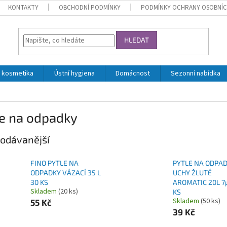
KONTAKTY
OBCHODNÍ PODMÍNKY
PODMÍNKY OCHRANY OSOBNÍC
HLEDAT
 kosmetika
Ústní hygiena
Domácnost
Sezonní nabídka
le na odpadky
odávanější
FINO PYTLE NA
PYTLE NA ODPAD
ODPADKY VÁZACÍ 35 L
UCHY ŽLUTÉ
30 KS
AROMATIC 20L 7
Skladem
(20 ks)
KS
Skladem
(50 ks)
55 Kč
39 Kč