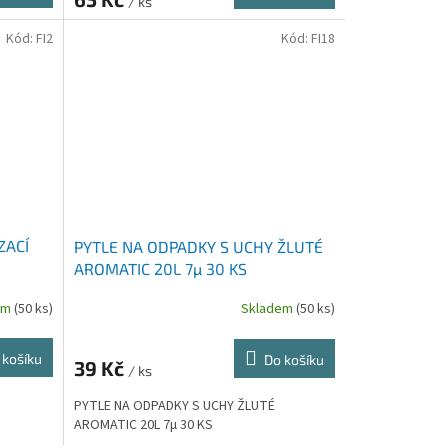
/ ks
Kód:
FI2
Kód:
FI18
ZACÍ
PYTLE NA ODPADKY S UCHY ŽLUTÉ
AROMATIC 20L 7µ 30 KS
em
(50 ks)
Skladem
(50 ks)
 košíku
Do košíku
39 Kč
/ ks
PYTLE NA ODPADKY S UCHY ŽLUTÉ
AROMATIC 20L 7µ 30 KS