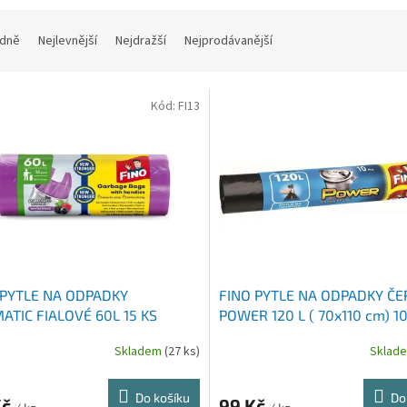
dně
Nejlevnější
Nejdražší
Nejprodávanější
Kód:
FI13
 PYTLE NA ODPADKY
FINO PYTLE NA ODPADKY Č
ATIC FIALOVÉ 60L 15 KS
POWER 120 L ( 70x110 cm) 10
Skladem
(27 ks)
Sklad
Do košíku
Do
Kč
99 Kč