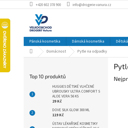
Přejít
+420 602 378 900
info@drogerie-vanura.cz
na
obsah
Pánská kosmetika
Dámská kosmetika
Dětská
Domů
Domácnost
Pytle na odpadky
P
Pyt
o
s
Top 10 produktů
Nejpr
t
r
HUGGIES DĚTSKÉ VLHČENÉ
a
UBROUSKY ULTRA COMFORT S
ALOE VERA 56 KS
n
29 Kč
n
í
DOVE SILK GLOW 300 ML
119 Kč
p
a
ÚSTAV LÉKAŘSKÉ KOSMETIKY