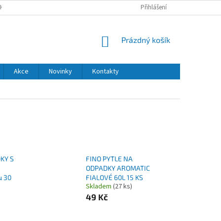
H ÚDAJŮ
DODACÍ A PLATEBNÍ PODMÍNKY
Přihlášení
NÁKUPNÍ
Prázdný košík
KOŠÍK
Akce
Novinky
Kontakty
KY S
FINO PYTLE NA
ODPADKY AROMATIC
µ 30
FIALOVÉ 60L 15 KS
Skladem
(27 ks)
49 Kč