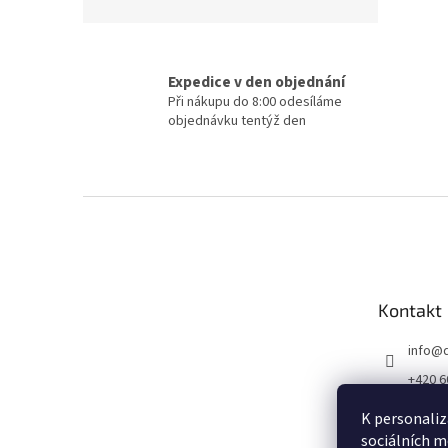
Expedice v den objednání
Při nákupu do 8:00 odesíláme
objednávku tentýž den
Z
á
p
a
t
Kontakt
í
info
@
+420 6
K personaliz
sociálních m