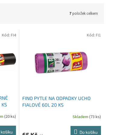
7
položek celkem
Kód:
FI4
Kód:
FI1
ERNÉ
FINO PYTLE NA ODPADKY UCHO
 KS
FIALOVÉ 60L 20 KS
em
(20 ks)
Skladem
(73 ks)
 košíku
Do košíku
65 Kč