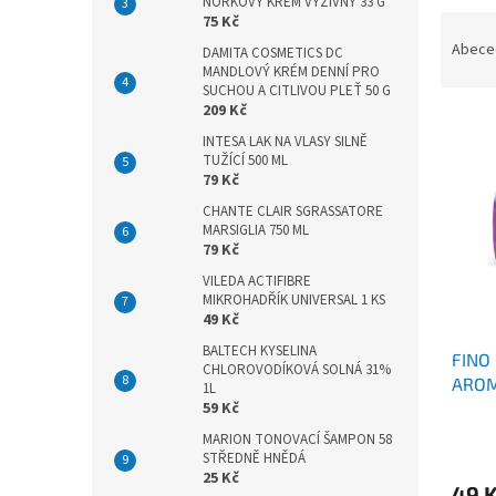
n
NORKOVÝ KRÉM VÝŽIVNÝ 33 G
Ř
75 Kč
e
a
Abece
l
DAMITA COSMETICS DC
z
MANDLOVÝ KRÉM DENNÍ PRO
SUCHOU A CITLIVOU PLEŤ 50 G
e
209 Kč
V
n
ý
INTESA LAK NA VLASY SILNĚ
í
TUŽÍCÍ 500 ML
p
p
79 Kč
i
r
CHANTE CLAIR SGRASSATORE
s
o
MARSIGLIA 750 ML
p
d
79 Kč
r
u
VILEDA ACTIFIBRE
o
k
MIKROHADŘÍK UNIVERSAL 1 KS
d
t
49 Kč
u
ů
BALTECH KYSELINA
FINO
k
CHLOROVODÍKOVÁ SOLNÁ 31%
AROM
t
1L
59 Kč
ů
MARION TONOVACÍ ŠAMPON 58
STŘEDNĚ HNĚDÁ
25 Kč
49 