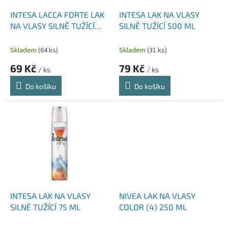
o
d
INTESA LACCA FORTE LAK
INTESA LAK NA VLASY
u
NA VLASY SILNĚ TUŽÍCÍ
SILNĚ TUŽÍCÍ 500 ML
k
300 ML
t
Skladem
(64 ks)
Skladem
(31 ks)
ů
69 Kč
79 Kč
/ ks
/ ks
Do košíku
Do košíku
INTESA LAK NA VLASY
NIVEA LAK NA VLASY
SILNĚ TUŽÍCÍ 75 ML
COLOR (4) 250 ML