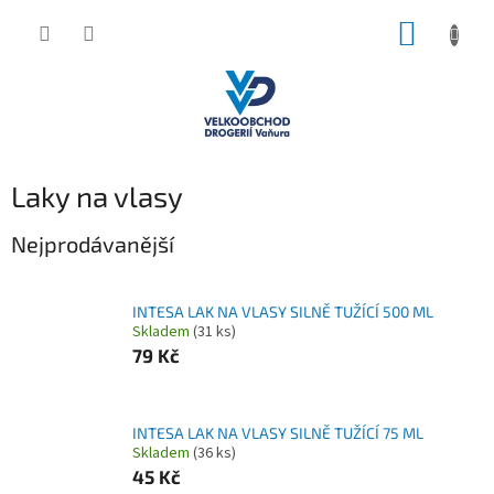
Přejít
NÁKUP
na
obsah
KOŠÍK
Laky na vlasy
Nejprodávanější
INTESA LAK NA VLASY SILNĚ TUŽÍCÍ 500 ML
Skladem
(31 ks)
79 Kč
INTESA LAK NA VLASY SILNĚ TUŽÍCÍ 75 ML
Skladem
(36 ks)
45 Kč