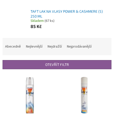
TAFT LAK NA VLASY POWER & CASHMERE (5)
250 ML
Skladem
(67 ks)
85 Kč
Ř
a
Abecedně
Nejlevnější
Nejdražší
Nejprodávanější
z
e
n
OTEVŘÍT FILTR
í
p
V
r
ý
o
p
d
i
u
s
k
p
t
r
ů