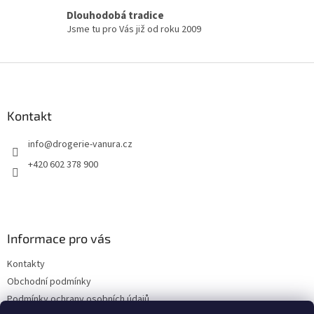
s
Dlouhodobá tradice
u
Jsme tu pro Vás již od roku 2009
Z
á
p
a
Kontakt
t
info
@
drogerie-vanura.cz
í
+420 602 378 900
Informace pro vás
Kontakty
Obchodní podmínky
Podmínky ochrany osobních údajů