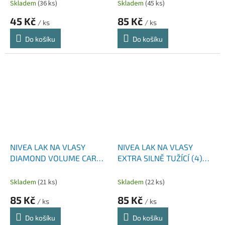
Skladem
(36 ks)
Skladem
(45 ks)
45 Kč
85 Kč
/ ks
/ ks
Do košíku
Do košíku
NIVEA LAK NA VLASY
NIVEA LAK NA VLASY
DIAMOND VOLUME CARE
EXTRA SILNĚ TUŽÍCÍ (4)
PRO OBJEM A LESK (5) 250
250 ML
ML
Skladem
(21 ks)
Skladem
(22 ks)
85 Kč
85 Kč
/ ks
/ ks
Do košíku
Do košíku