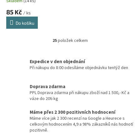
Skladem
(14 ks)
85 Kč
/ ks
Do košíku
25
položek celkem
O
v
l
á
Expedice v den objednání
d
Při nákupu do 8:00 odesíláme objednávku tentýž den
a
c
í
Doprava zdarma
p
PPL Doprava zdarma při nákupu zboží nad 1 500,- Kč a
r
váze do 20ti kg
v
k
Máme přes 2 300 pozitivních hodnocení
y
Máme více jak 2 300 recenzí na Google a Heurece s
v
celkovým hodnocením 4,9 a 98% zákazníků nás hodnotí
ý
pozitivně.
p
i