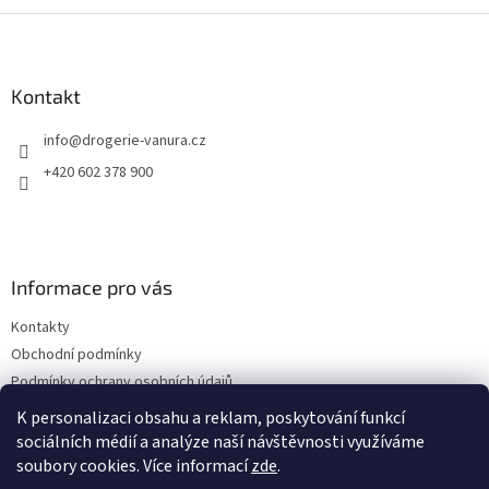
Z
á
p
a
Kontakt
t
info
@
drogerie-vanura.cz
í
+420 602 378 900
Informace pro vás
Kontakty
Obchodní podmínky
Podmínky ochrany osobních údajů
Dodací a platební podmínky
K personalizaci obsahu a reklam, poskytování funkcí
sociálních médií a analýze naší návštěvnosti využíváme
soubory cookies. Více informací
zde
.