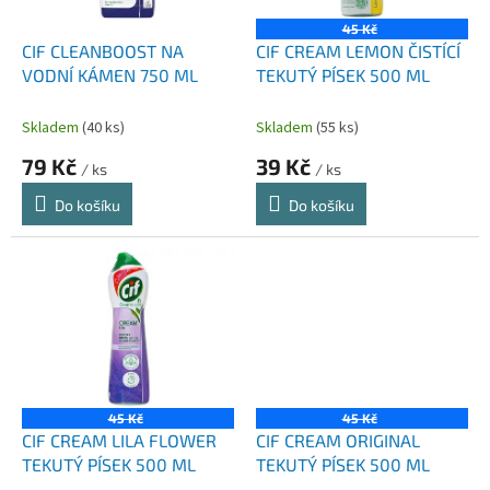
r
ů
o
45 Kč
d
CIF CLEANBOOST NA
CIF CREAM LEMON ČISTÍCÍ
u
VODNÍ KÁMEN 750 ML
TEKUTÝ PÍSEK 500 ML
k
t
Skladem
(40 ks)
Skladem
(55 ks)
ů
79 Kč
39 Kč
/ ks
/ ks
Do košíku
Do košíku
45 Kč
45 Kč
CIF CREAM LILA FLOWER
CIF CREAM ORIGINAL
TEKUTÝ PÍSEK 500 ML
TEKUTÝ PÍSEK 500 ML