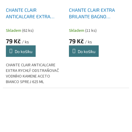
CHANTE CLAIR
CHANTE CLAIR EXTRA
ANTICALCARE EXTRA
BRILANTE BAGNO
RYCHLÝ ODSTRAŇOVAČ
KOUPELNOVÝ ČISTIČ 625
VODNÍHO KAMENE ACETO
ML
Skladem
(62 ks)
Skladem
(11 ks)
BIANCO SPREJ 625 ML
79 Kč
79 Kč
/ ks
/ ks
Do košíku
Do košíku
CHANTE CLAIR ANTICALCARE
EXTRA RYCHLÝ ODSTRAŇOVAČ
VODNÍHO KAMENE ACETO
BIANCO SPREJ 625 ML