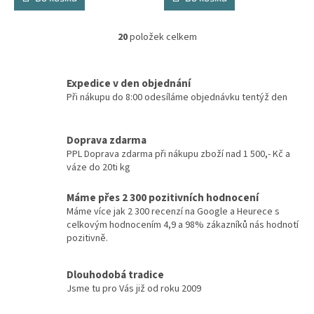
20
položek celkem
O
v
l
á
Expedice v den objednání
d
Při nákupu do 8:00 odesíláme objednávku tentýž den
a
c
í
Doprava zdarma
p
PPL Doprava zdarma při nákupu zboží nad 1 500,- Kč a
r
váze do 20ti kg
v
k
Máme přes 2 300 pozitivních hodnocení
y
Máme více jak 2 300 recenzí na Google a Heurece s
v
celkovým hodnocením 4,9 a 98% zákazníků nás hodnotí
ý
pozitivně.
p
i
s
Dlouhodobá tradice
u
Jsme tu pro Vás již od roku 2009