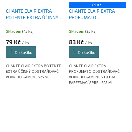
89 Kč
CHANTE CLAIR EXTRA
CHANTE CLAIR EXTRA
POTENTE EXTRA ÚČINNÝ
PROFUMATO
ODSTRAŇOVAČ VODNÍHO
ODSTRAŇOVAČ VODNÍHO
KAMENE 625 ML
KAMENE S EXTRA
Skladem
(45 ks)
Skladem
(35 ks)
PARFEMACÍ SPREJ 625 ML
79 Kč
83 Kč
/ ks
/ ks
Do košíku
Do košíku
CHANTE CLAIR EXTRA POTENTE
CHANTE CLAIR EXTRA
EXTRA ÚČINNÝ ODSTRAŇOVAČ
PROFUMATO ODSTRAŇOVAČ
VODNÍHO KAMENE 625 ML
VODNÍHO KAMENE S EXTRA
PARFEMACÍ SPREJ 625 ML