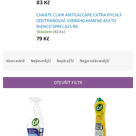
83 Kč
CHANTE CLAIR ANTICALCARE EXTRA RYCHLÝ
ODSTRAŇOVAČ VODNÍHO KAMENE ACETO
BIANCO SPREJ 625 ML
Skladem
(62 ks)
79 Kč
Ř
a
Abecedně
Nejlevnější
Nejdražší
Nejprodávanější
z
e
n
OTEVŘÍT FILTR
í
p
V
r
ý
o
p
d
i
u
s
k
p
t