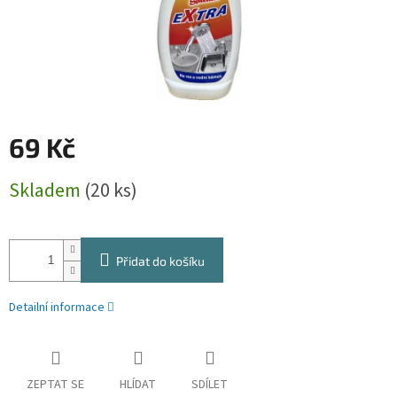
69 Kč
Měrná
Skladem
(20 ks)
cena:
Přidat do košíku
Detailní informace
ZEPTAT SE
HLÍDAT
SDÍLET