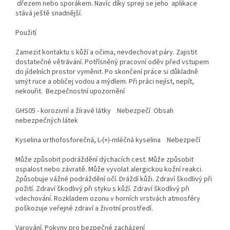
dřezem nebo sporákem. Navíc díky spreji se jeho aplikace
stává ještě snadnější.
Použití
Zamezit kontaktu s kůží a očima, nevdechovat páry. Zajistit
dostatečné větrávání. Potřísněný pracovní oděv před vstupem
do jídelních prostor vyměnit. Po skončení práce si důkladně
umýt ruce a obličej vodou a mýdlem. Při práci nejíst, nepít,
nekouřit. Bezpečnostní upozornění
GHS05 - korozivní a žíravé látky Nebezpečí Obsah
nebezpečných látek
Kyselina orthofosforečná, L-(+)-mléčná kyselina Nebezpečí
Může způsobit podráždění dýchacích cest. Může způsobit
ospalost nebo závratě. Může vyvolat alergickou kožní reakci.
Způsobuje vážné podráždění očí. Dráždí kůži. Zdraví škodlivý při
požití. Zdraví škodlivý při styku s kůží. Zdraví škodlivý při
vdechování. Rozkladem ozonu v horních vrstvách atmosféry
poškozuje veřejné zdraví a životní prostředí.
Varování. Pokyny pro bezpečné zacházení