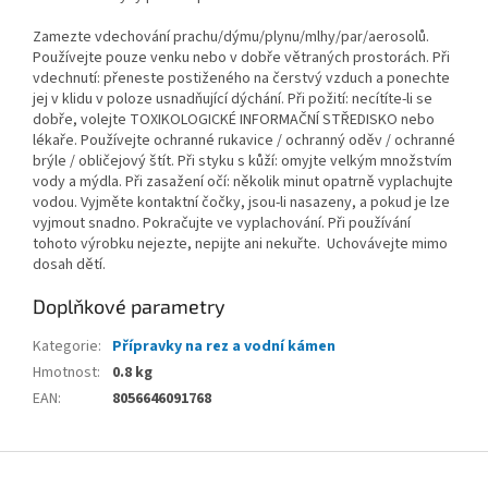
Zamezte vdechování prachu/dýmu/plynu/mlhy/par/aerosolů.
Používejte pouze venku nebo v dobře větraných prostorách. Při
vdechnutí: přeneste postiženého na čerstvý vzduch a ponechte
jej v klidu v poloze usnadňující dýchání. Při požití: necítíte-li se
dobře, volejte TOXIKOLOGICKÉ INFORMAČNÍ STŘEDISKO nebo
lékaře. Používejte ochranné rukavice / ochranný oděv / ochranné
brýle / obličejový štít. Při styku s kůží: omyjte velkým množstvím
vody a mýdla. Při zasažení očí: několik minut opatrně vyplachujte
vodou. Vyjměte kontaktní čočky, jsou-li nasazeny, a pokud je lze
vyjmout snadno. Pokračujte ve vyplachování. Při používání
tohoto výrobku nejezte, nepijte ani nekuřte. Uchovávejte mimo
dosah dětí.
Doplňkové parametry
Kategorie
:
Přípravky na rez a vodní kámen
Hmotnost
:
0.8 kg
EAN
:
8056646091768
Z
á