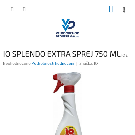
Přejít
NÁKUP
na
obsah
KOŠÍK
IO SPLENDO EXTRA SPREJ 750 ML
IO2
Průměrné
Neohodnoceno
Podrobnosti hodnocení
Značka:
IO
hodnocení
produktu
je
0,0
z
5
hvězdiček.