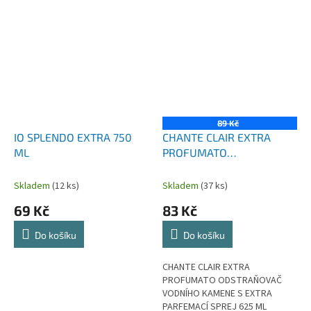
89 Kč
IO SPLENDO EXTRA 750
CHANTE CLAIR EXTRA
ML
PROFUMATO
ODSTRAŇOVAČ VODNÍHO
KAMENE S EXTRA
Skladem
(12 ks)
Skladem
(37 ks)
PARFEMACÍ SPREJ 625 ML
69 Kč
83 Kč
Do košíku
Do košíku
CHANTE CLAIR EXTRA
PROFUMATO ODSTRAŇOVAČ
VODNÍHO KAMENE S EXTRA
PARFEMACÍ SPREJ 625 ML