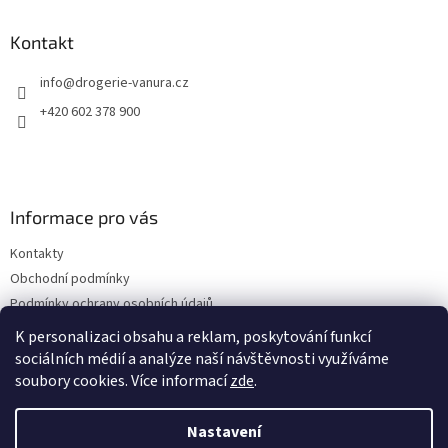
p
a
Kontakt
t
info
@
drogerie-vanura.cz
í
+420 602 378 900
Informace pro vás
Kontakty
Obchodní podmínky
Podmínky ochrany osobních údajů
Dodací a platební podmínky
K personalizaci obsahu a reklam, poskytování funkcí
sociálních médií a analýze naší návštěvnosti využíváme
soubory cookies. Více informací
zde
.
Vytvořil Shoptet
Nastavení