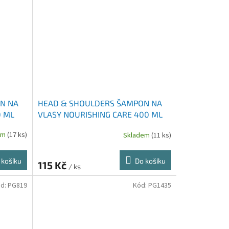
N NA
HEAD & SHOULDERS ŠAMPON NA
0 ML
VLASY NOURISHING CARE 400 ML
em
(17 ks)
Skladem
(11 ks)
 košíku
Do košíku
115 Kč
/ ks
d:
PG819
Kód:
PG1435