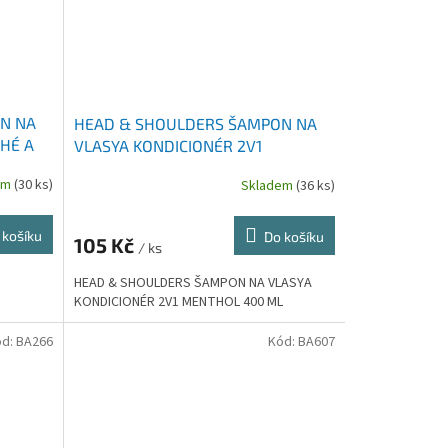
N NA
HEAD & SHOULDERS ŠAMPON NA
HÉ A
VLASYA KONDICIONÉR 2V1
MENTHOL 400 ML
em
(30 ks)
Skladem
(36 ks)
 košíku
Do košíku
105 Kč
/ ks
HEAD & SHOULDERS ŠAMPON NA VLASYA
KONDICIONÉR 2V1 MENTHOL 400 ML
ód:
BA266
Kód:
BA607