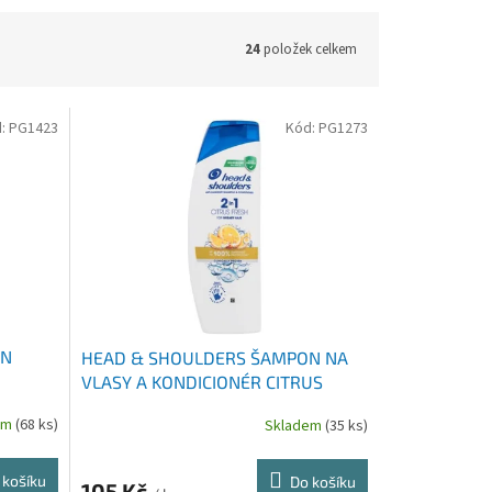
24
položek celkem
d:
PG1423
Kód:
PG1273
ON
HEAD & SHOULDERS ŠAMPON NA
VLASY A KONDICIONÉR CITRUS
FRESH 2V1 400 ML
em
(68 ks)
Skladem
(35 ks)
 košíku
Do košíku
105 Kč