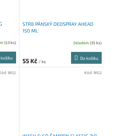
G
STR8 PÁNSKÝ DEOSPRAY AHEAD
150 ML
em
(10 ks)
Skladem
(35 ks)
 košíku
Do košíku
55 Kč
/ ks
Kód:
WG1
Kód:
WG2
WASH & GO ŠAMPON CLASSIC 2V1