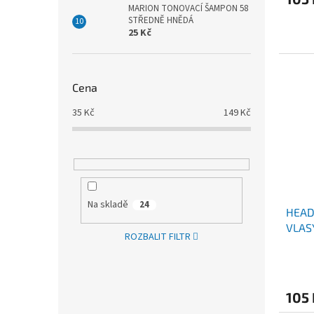
MARION TONOVACÍ ŠAMPON 58
STŘEDNĚ HNĚDÁ
25 Kč
Cena
35
Kč
149
Kč
Na skladě
24
HEAD
VLAS
ROZBALIT FILTR
105