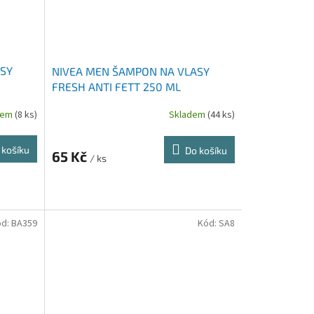
SY
NIVEA MEN ŠAMPON NA VLASY
FRESH ANTI FETT 250 ML
dem
(8 ks)
Skladem
(44 ks)
 košíku
Do košíku
65 Kč
/ ks
ód:
BA359
Kód:
SA8