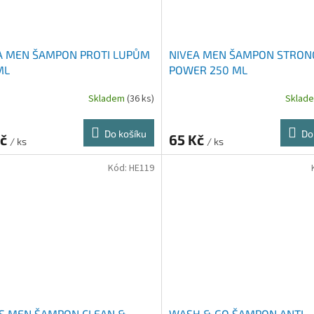
A MEN ŠAMPON PROTI LUPŮM
NIVEA MEN ŠAMPON STRON
ML
POWER 250 ML
Skladem
(36 ks)
Sklad
Do košíku
Do
Kč
65 Kč
/ ks
/ ks
Kód:
HE119
S MEN ŠAMPON CLEAN &
WASH & GO ŠAMPON ANTI