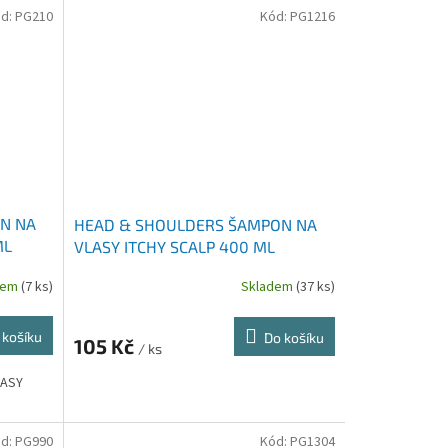
d:
PG210
Kód:
PG1216
N NA
HEAD & SHOULDERS ŠAMPON NA
ML
VLASY ITCHY SCALP 400 ML
dem
(7 ks)
Skladem
(37 ks)
 košíku
Do košíku
105 Kč
/ ks
LASY
d:
PG990
Kód:
PG1304