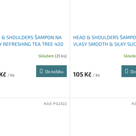
 & SHOULDERS ŠAMPON NA
HEAD & SHOULDERS ŠAMPO
Y REFRESHING TEA TREE 400
VLASY SMOOTH & SILKY SUC
POŠKOZENÉ VLASY 400 ML
Skladem
(25 ks)
Sklad
Do košíku
Do
 Kč
105 Kč
/ ks
/ ks
Kód:
PG1422
K