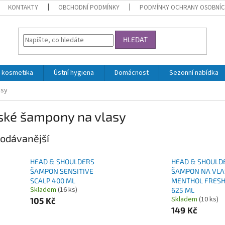
KONTAKTY
OBCHODNÍ PODMÍNKY
PODMÍNKY OCHRANY OSOBNÍC
HLEDAT
 kosmetika
Ústní hygiena
Domácnost
Sezonní nabídka
asy
ské šampony na vlasy
odávanější
HEAD & SHOULDERS
HEAD & SHOULD
ŠAMPON SENSITIVE
ŠAMPON NA VLA
SCALP 400 ML
MENTHOL FRESH
Skladem
(16 ks)
625 ML
Skladem
(10 ks)
105 Kč
149 Kč