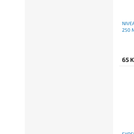
NIVE
250 
65 
SYOS