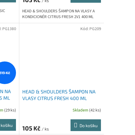
/ ks
SIC
HEAD & SHOULDERS ŠAMPON NA VLASY A
KONDICIONÉR CITRUS FRESH 2V1 400 ML
d:
PG1380
Kód:
PG209
219 Kč
N NA
HEAD & SHOULDERS ŠAMPON NA
5 ML
VLASY CITRUS FRESH 400 ML
em
(29 ks)
Skladem
(42 ks)
 košíku
Do košíku
105 Kč
/ ks