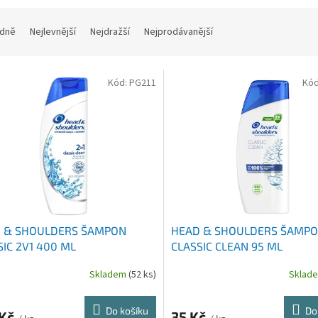
dně
Nejlevnější
Nejdražší
Nejprodávanější
Kód:
PG211
Kó
 & SHOULDERS ŠAMPON
HEAD & SHOULDERS ŠAMP
SIC 2V1 400 ML
CLASSIC CLEAN 95 ML
Skladem
(52 ks)
Sklad
Do košíku
Do
 Kč
35 Kč