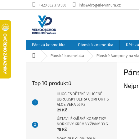
Přejít
+420 602 378 900
info@drogerie-vanura.cz
na
obsah
Pánská kosmetika
Dámská kosmetika
Dětská
Domů
Pánská kosmetika
Pánské šampony na vl
P
Pán
o
s
Top 10 produktů
Nejpr
t
r
HUGGIES DĚTSKÉ VLHČENÉ
a
UBROUSKY ULTRA COMFORT S
ALOE VERA 56 KS
n
29 Kč
n
ÚSTAV LÉKAŘSKÉ KOSMETIKY
í
NORKOVÝ KRÉM VÝŽIVNÝ 33 G
p
75 Kč
a