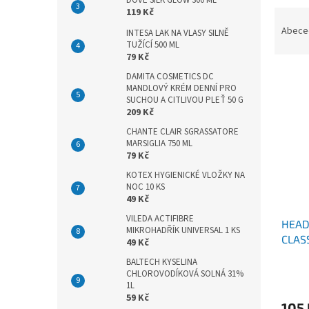
DOVE SILK GLOW 300 ML
n
119 Kč
Ř
e
a
Abece
l
INTESA LAK NA VLASY SILNĚ
z
TUŽÍCÍ 500 ML
79 Kč
e
V
n
DAMITA COSMETICS DC
ý
MANDLOVÝ KRÉM DENNÍ PRO
í
SUCHOU A CITLIVOU PLEŤ 50 G
p
p
209 Kč
i
r
CHANTE CLAIR SGRASSATORE
s
o
MARSIGLIA 750 ML
p
d
79 Kč
r
u
KOTEX HYGIENICKÉ VLOŽKY NA
o
k
NOC 10 KS
d
t
49 Kč
u
ů
VILEDA ACTIFIBRE
HEAD
k
MIKROHADŘÍK UNIVERSAL 1 KS
CLAS
t
49 Kč
ů
BALTECH KYSELINA
CHLOROVODÍKOVÁ SOLNÁ 31%
1L
59 Kč
105