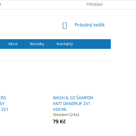
H ÚDAJŮ
DODACÍ A PLATEBNÍ PODMÍNKY
Přihlášení
NÁKUPNÍ
Prázdný košík
KOŠÍK
Akce
Novinky
Kontakty
ERS
WASH & GO ŠAMPON
SY
ANTI DANDRUF 2V1
 2V1
400 ML
Skladem
(2 ks)
79 Kč