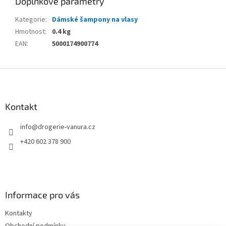
Doplňkové parametry
Kategorie
:
Dámské šampony na vlasy
Hmotnost
:
0.4 kg
EAN
:
5000174900774
Z
á
p
a
Kontakt
t
info
@
drogerie-vanura.cz
í
+420 602 378 900
Informace pro vás
Kontakty
Obchodní podmínky