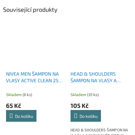
Související produkty
NIVEA MEN ŠAMPON NA
HEAD & SHOULDERS
VLASY ACTIVE CLEAN 250
ŠAMPON NA VLASY A
ML
KONDICIONÉR CITRUS
FRESH 2V1 400 ML
Skladem
(8 ks)
Skladem
(35 ks)
65 Kč
105 Kč
Do košíku
Do košíku
HEAD & SHOULDERS ŠAMPON NA