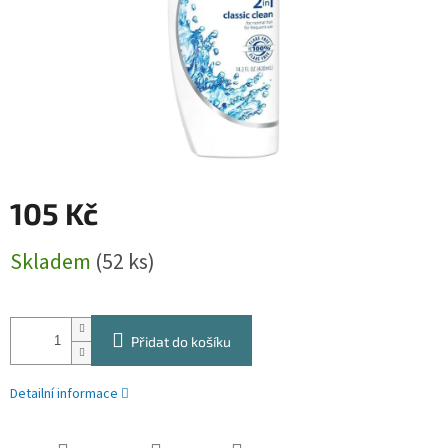
105 Kč
Měrná
Skladem
(52 ks)
cena:
Přidat do košíku
Detailní informace