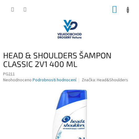
Přejít
NÁKUP
na
obsah
KOŠÍK
HEAD & SHOULDERS ŠAMPON
CLASSIC 2V1 400 ML
PG211
Průměrné
Neohodnoceno
Podrobnosti hodnocení
Značka:
Head&Shoulders
hodnocení
produktu
je
0,0
z
5
hvězdiček.