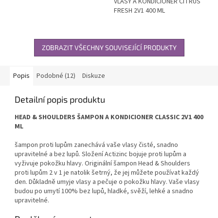
VLASY A KONDICIONÉR CITRUS
FRESH 2V1 400 ML
ZOBRAZIT VŠECHNY SOUVISEJÍCÍ PRODUKTY
Popis
Podobné (12)
Diskuze
Detailní popis produktu
HEAD & SHOULDERS ŠAMPON A KONDICIONER CLASSIC 2V1 400
ML
šampon proti lupům zanechává vaše vlasy čisté, snadno
upravitelné a bez lupů. Složení Actizinc bojuje proti lupům a
vyživuje pokožku hlavy. Originální šampon Head & Shoulders
proti lupům 2 v 1 je natolik šetrný, že jej můžete používat každý
den. Důkladně umyje vlasy a pečuje o pokožku hlavy. Vaše vlasy
budou po umytí 100% bez lupů, hladké, svěží, lehké a snadno
upravitelné.