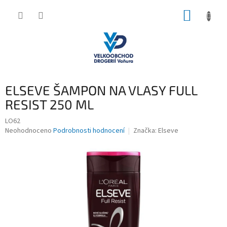
Přejít
NÁKUP
na
obsah
KOŠÍK
ELSEVE ŠAMPON NA VLASY FULL
RESIST 250 ML
LO62
Průměrné
Neohodnoceno
Podrobnosti hodnocení
Značka:
Elseve
hodnocení
produktu
je
0,0
z
5
hvězdiček.