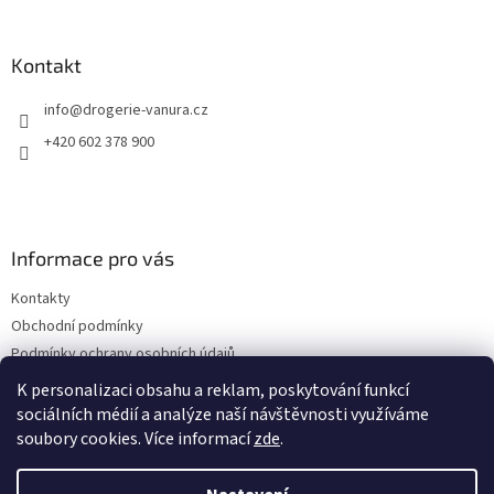
á
p
a
Kontakt
t
info
@
drogerie-vanura.cz
í
+420 602 378 900
Informace pro vás
Kontakty
Obchodní podmínky
Podmínky ochrany osobních údajů
Dodací a platební podmínky
K personalizaci obsahu a reklam, poskytování funkcí
sociálních médií a analýze naší návštěvnosti využíváme
soubory cookies. Více informací
zde
.
Vytvořil Shoptet