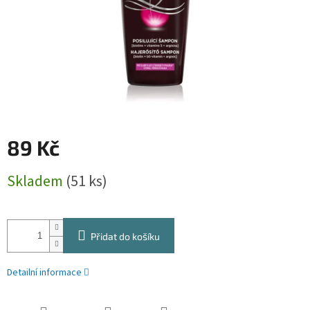
89 Kč
Měrná
Skladem
(51 ks)
cena:
Přidat do košíku
Detailní informace