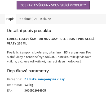
ZOBRAZIT VŠECHNY SOUVISEJÍCÍ PRODUKTY
Popis
Podobné (12)
Diskuze
Detailní popis produktu
LOREAL ELSEVE ŠAMPON NA VLASY FULL RESIST PRO SLABÉ
VLASY 250 ML
Posilující šampon s biotinem, vitamínem B5 a argininem. Pro
slabé vlasy s tendencí vypadávat. Restrukturalizuje vlasová
vlákna, vyživuje od kořínků, navrací vlasům odolnost.
Doplňkové parametry
Kategorie
:
Dámské šampony na vlasy
Hmotnost
:
0.3 kg
EAN
:
3600522086505
Z