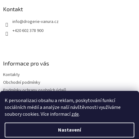
p
a
Kontakt
t
info
@
drogerie-vanura.cz
í
+420 602 378 900
Informace pro vás
Kontakty
Obchodní podmínky
Podmínky ochrany osobních údajů
Dodací a platební podmínky
K personalizaci obsahu a reklam, poskytování funkcí
sociálních médií a analýze naší návštěvnosti využíváme
soubory cookies. Více informací
zde
.
Vytvořil Shoptet
Nastavení