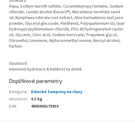
Struktura:
Aqua, Sodium laureth sulfate, Cocamidopropyl betaine, Sodium
chloride, Lanolin alcohol (Eucerit®), Macadamia ternifolia seed
oil, Nymphaea odorata root extract, Aloe barbadensis leaf juice
powder, Glyceryl glucoside, Panthenol, Polyquaternium-10, Guar
hydroxypropyltrimonium chloride, PEG-40 hydrogenated castor
oil, Glycerin, Citric acid, Sodium benzoate, Propylene glycol,
Citronellol, Limonene, Alpha-isomethyl ionone, Benzyl alcohol,
Parfum
Vlastnosti:
Intenzivní hydratace & hebkost na dotek
Doplňkové parametry
Kategorie
:
Dámské šampony na vlasy
Hmotnost
:
0.3 kg
EAN
:
4005900175939
Z
á