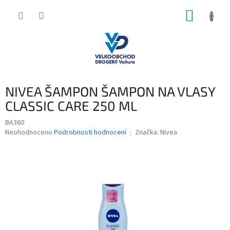
Přejít
NÁKUP
na
obsah
KOŠÍK
NIVEA ŠAMPON ŠAMPON NA VLASY
CLASSIC CARE 250 ML
BA360
Průměrné
Neohodnoceno
Podrobnosti hodnocení
Značka:
Nivea
hodnocení
produktu
je
0,0
z
5
hvězdiček.