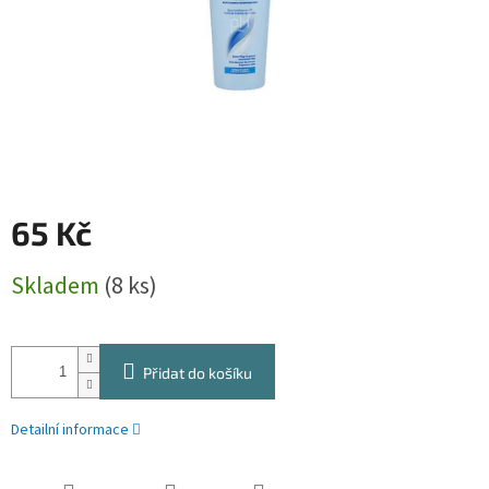
65 Kč
Měrná
Skladem
(8 ks)
cena:
Přidat do košíku
Detailní informace